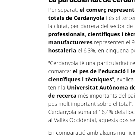
Per separat,
el comerç representa 
totals de Cerdanyola
i és el terc
la ciutat, per darrera del sector de l
professionals, científiques i tè
manufactureres
representen el 9,2
hostaleria
el 6,3%, en cinquena p
"Cerdanyola té una particularitat r
comarca:
el pes de l'educació i l
científiques i tècniques
", explica
tenir la
Universitat Autònoma d
de recerca
més importants del país
pes molt important sobre el total", d
Cerdanyola suma el 16,4% dels llocs
al Vallès Occidental, aquests dos s
En comparació amb alguns municipi