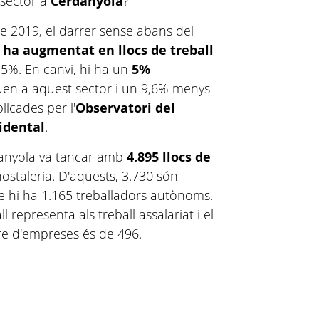
 sector a
Cerdanyola
?
e 2019, el darrer sense abans del
 ha augmentat en llocs de treball
4,5%. En canvi, hi ha un
5%
en a aquest sector i un 9,6% menys
icades per l'
Observatori del
idental
.
danyola va tancar amb
4.895 llocs de
hostaleria. D'aquests, 3.730 són
ue hi ha 1.165 treballadors autònoms.
ll representa als treball assalariat i el
re d'empreses és de 496.