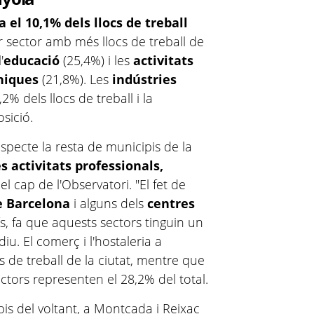
el 10,1% dels llocs de treball
er sector amb més llocs de treball de
'
educació
(25,4%) i les
activitats
cniques
(21,8%). Les
indústries
% dels llocs de treball i la
osició.
especte la resta de municipis de la
es activitats professionals,
 el cap de l'Observatori. "El fet de
e Barcelona
i alguns dels
centres
, fa que aquests sectors tinguin un
iu. El comerç i l'hostaleria a
 de treball de la ciutat, mentre que
ectors representen el 28,2% del total.
s del voltant, a Montcada i Reixac