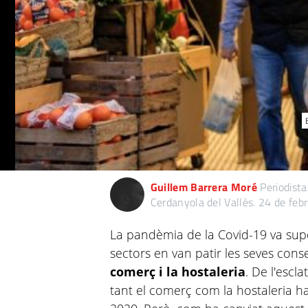
Guillem Barrera Moré
Periodista
Cerdanyola del Vallès.
24 de feb
La pandèmia de la Covid-19 va sup
sectors en van patir les seves con
comerç i la hostaleria
. De l'escl
tant el comerç com la hostaleria ha