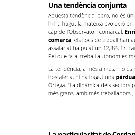
Una tendència conjunta
Aquesta tendència, però, no és úni
hi ha hagut la mateixa evolució en 
cap de l'Observatori comarcal,
Enr
comarca
, els llocs de treball han 
assalariat ha pujat un 12,8%. En c
Pel que fa al treball autònom es m
La tendència, a més a més, "no és 
hostaleria, hi ha hagut una
pèrdua
Ortega. "La dinàmica dels sectors
més grans, amb més treballadors", 
La particularitat de Cerda