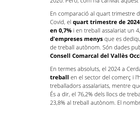
2020. Però, com ha canviat aquest
En comparació al quart trimestre d
Covid, el
quart trimestre de 2024
en 0,7%
i en treball assalariat un 
d'empreses menys
que es dediqu
de treball autònom. Són dades publ
Consell Comarcal del Vallès Occ
En termes absoluts, el 2024 a Cer
treball
en el sector del comerç i l'
treballadors assalariats, mentre q
És a dir, el 76,2% dels llocs de treba
23,8% al treball autònom. El nomb