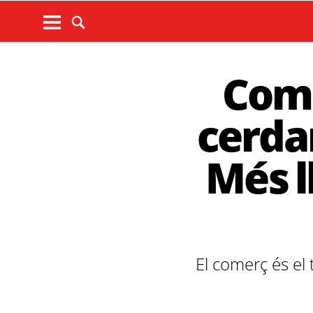
Com 
cerda
Més l
El comerç és el 