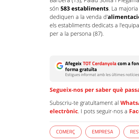
Barberà (13), Palau Solità i Plegaman
són
583 establiments
. La majoria
dediquen a la venda d'
alimentaci
els establiments dedicats a l'equipa
per a la persona (87).
Afegeix
TOT Cerdanyola
com a fon
forma gratuïta
Estigues informat amb les últimes notícies
Segueix-nos per saber què passa
Subscriu-te gratuïtament al
Whats
electrònic
. I pots seguir-nos a
Fa
COMERÇ
EMPRESA
RES