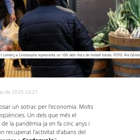
El comerç a Cerdanyola representa un 10% dels llocs de treball totals. FOTO: Ale Góme
rer de 2025 23:27
osar un sotrac per l'economia. Molts
seqüències. Un dels que més el
at de la pandèmia ja en fa cinc anys i
n recuperat l'activitat d'abans del