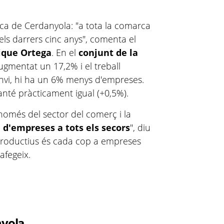
ca de Cerdanyola: "a tota la comarca
els darrers cinc anys", comenta el
ique Ortega
. En el
conjunt de la
augmentat un 17,2% i el treball
anvi, hi ha un 6% menys d'empreses.
anté pràcticament igual (+0,5%).
només del sector del comerç i la
 d'empreses a tots els secors
", diu
 productius és cada cop a empreses
afegeix.
nyola