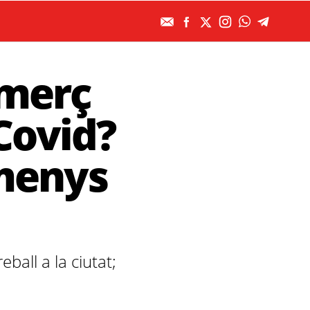
omerç
Covid?
 menys
ball a la ciutat;