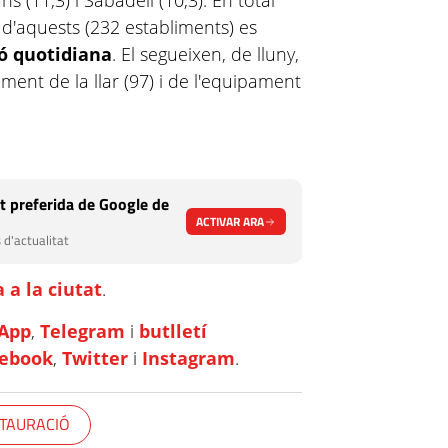
s (11,3) i Sabadell (10,3). En total
 d'aquests (232 establiments) es
ó quotidiana
. El segueixen, de lluny,
ment de la llar (97) i de l'equipament
t preferida de Google de
ACTIVAR ARA
 d'actualitat
 a la ciutat
.
App
,
Telegram
i
butlletí
cebook
,
Twitter
i
Instagram
.
TAURACIÓ