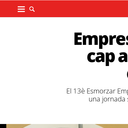
Empres
cap a
El 13è Esmorzar Emp
una jornada 