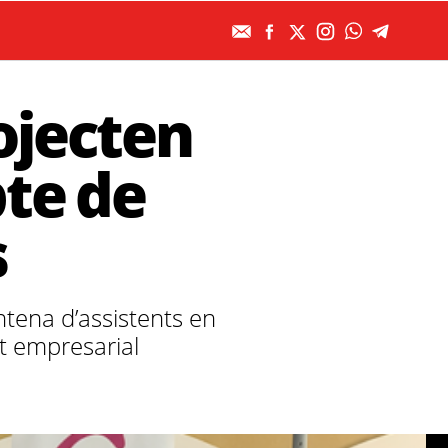
ojecten
pte de
s
tena d’assistents en
t empresarial