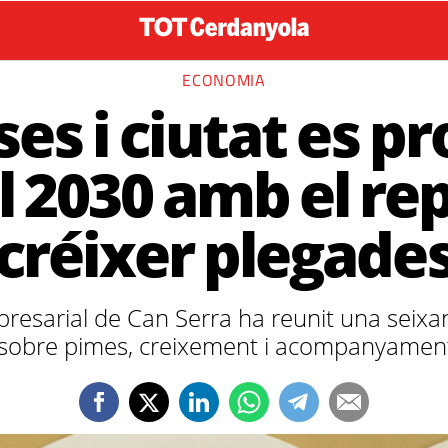
ECONOMIA
es i ciutat es pr
l 2030 amb el re
créixer plegade
resarial de Can Serra ha reunit una seixan
sobre pimes, creixement i acompanyamen