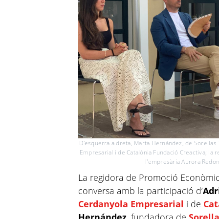
D'esquerra a dreta, Marta Hernández, de Sorellas
Empresarial i de Catalònia Fundació Creactiva; la re
l'empresària Aurora Redond
La regidora de Promoció Econòmi
conversa amb la participació d’
Adr
Cerdanyola Empresarial
i de
Cat
Hernández
, fundadora de
Sorell