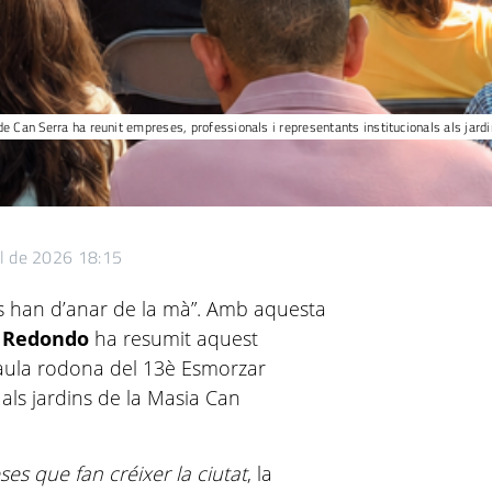
 Can Serra ha reunit empreses, professionals i representants institucionals als jardi
ol de 2026 18:15
s han d’anar de la mà”. Amb aquesta
 Redondo
ha resumit aquest
 taula rodona del 13è Esmorzar
als jardins de la Masia Can
es que fan créixer la ciutat
, la