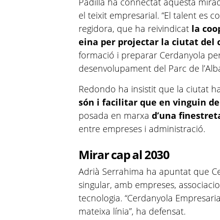
Padilla ha connectat aquesta mira
el teixit empresarial. “El talent es c
regidora, que ha reivindicat
la coo
eina per projectar la ciutat de
formació i preparar Cerdanyola per 
desenvolupament del Parc de l’Alba
Redondo ha insistit que la ciutat 
són i facilitar que en vinguin d
posada en marxa
d’una finestret
entre empreses i administració.
Mirar cap al 2030
Adrià Serrahima ha apuntat que C
singular, amb empreses, associaci
tecnologia. “Cerdanyola Empresarial 
mateixa línia”, ha defensat.