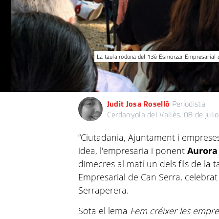
La taula rodona del 13è Esmorzar Empresarial de
Judit Josa Roselló
Periodista
Cerdanyola del Vallès.
08 de juli
“Ciutadania, Ajuntament i emprese
idea, l'empresaria i ponent
Aurora
dimecres al matí un dels fils de la
Empresarial de Can Serra, celebrat 
Serraperera.
Sota el lema
Fem créixer les empres