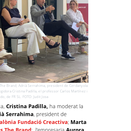
 The Brand; Adrià Serrahima, president de Cerdanyola
gidora Cristina Padilla, el professor Carlos Martínez i
o, de FR SL. FOTO: Judit Josa
ca,
Cristina Padilla,
ha moderat la
ià Serrahima
, president de
alònia Fundació Creactiva
;
Marta
as The Brand
; l'empresaria
Aurora