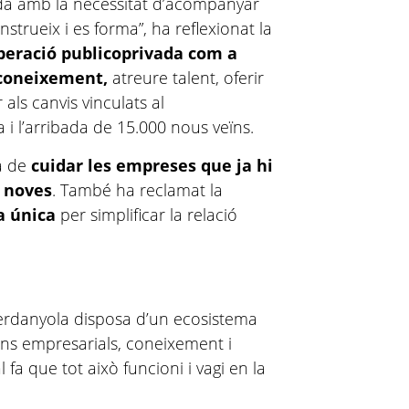
da amb la necessitat d’acompanyar
onstrueix i es forma”, ha reflexionat la
peració publicoprivada com a
l coneixement,
atreure talent, oferir
als canvis vinculats al
 i l’arribada de 15.000 nous veïns.
ha de
cuidar les empreses que ja hi
e noves
. També ha reclamat la
a única
per simplificar la relació
erdanyola disposa d’un ecosistema
ons empresarials, coneixement i
fa que tot això funcioni i vagi en la