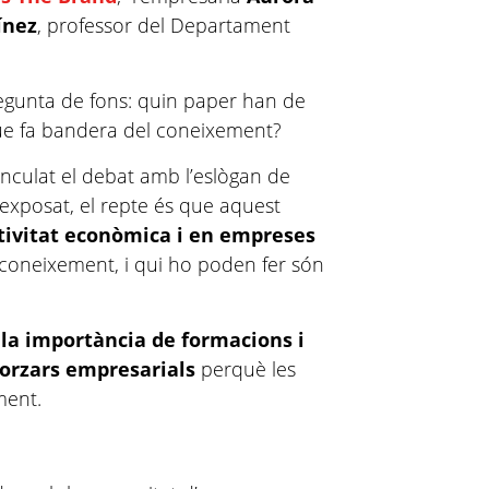
ínez
, professor del Departament
regunta de fons: quin paper han de
que fa bandera del coneixement?
nculat el debat amb l’eslògan de
exposat, el repte és que aquest
tivitat econòmica i en empreses
el coneixement, i qui ho poden fer són
la importància de formacions i
morzars empresarials
perquè les
ment.