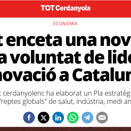
ECONOMIA
t enceta una nov
 voluntat de lid
novació a Catalu
c cerdanyolenc ha elaborat un Pla estratèg
reptes globals" de salut, indústria, medi am