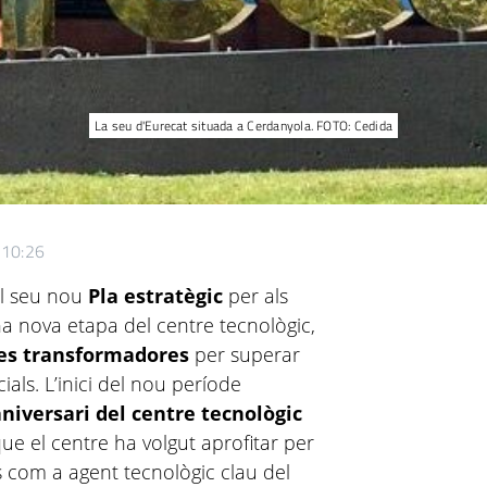
La seu d'Eurecat situada a Cerdanyola. FOTO: Cedida
 10:26
el seu nou
Pla estratègic
per als
a nova etapa del centre tecnològic,
es transformadores
per superar
ials. L’inici del nou període
niversari del centre tecnològic
que el centre ha volgut aprofitar per
s com a agent tecnològic clau del