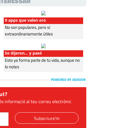
INTERESSAR
9 apps que valen oro
No son populares, pero sí
extraordinariamente útiles
Se dijeron… y pasó
Esto ya forma parte de tu vida, aunque no
lo notes
POWERED BY ADDOOR
ut?
és informació al teu correu electrònic
Subscriure'm