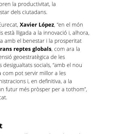
ren la productivitat, la
star dels ciutadans.
’Eurecat,
Xavier López
, “en el món
is està lligada a la innovació i, alhora,
 amb el benestar i la prosperitat
rans reptes globals
, com ara la
mensió geoestratègica de les
es desigualtats socials, “amb el nou
a com pot servir millor a les
stracions i, en definitiva, a la
r un futur més pròsper per a tothom”,
cat.
t