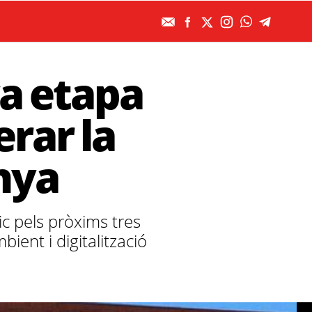
a etapa
erar la
nya
ic pels pròxims tres
bient i digitalització