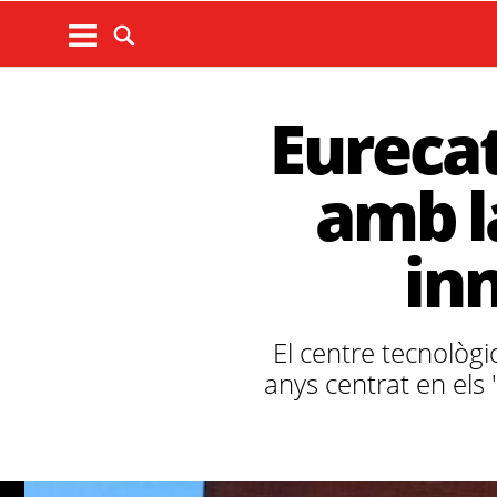
Eureca
amb la
in
El centre tecnològi
anys centrat en els "