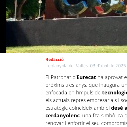
Redacció
Cerdanyola del Vallès.
03 d’abril de 2025
El Patronat d’
Eurecat
ha aprovat 
pròxims tres anys, que inaugura un
enfocada en l’impuls de
tecnologi
els actuals reptes empresarials i soc
estratègic coincideix amb el
desè a
cerdanyolenc
, una fita simbòlica 
renovar i enfortir el seu compromí