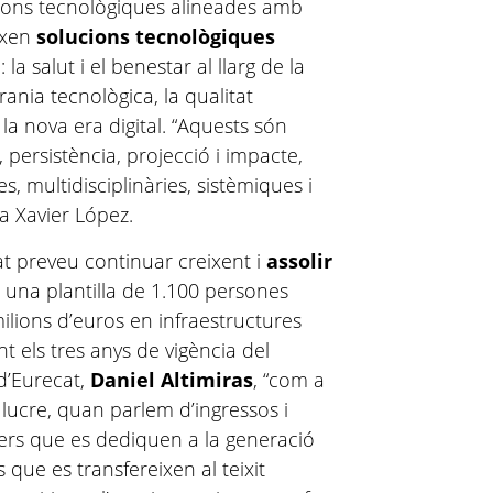
ssions tecnològiques alineades amb
ixen
solucions tecnològiques
i
: la salut i el benestar al llarg de la
irania tecnològica, la qualitat
i la nova era digital. “Aquests són
 persistència, projecció i impacte,
, multidisciplinàries, sistèmiques i
ca Xavier López.
at preveu continuar creixent i
assolir
 una plantilla de 1.100 persones
 milions d’euros en infraestructures
 els tres anys de vigència del
 d’Eurecat,
Daniel Altimiras
, “com a
 lucre, quan parlem d’ingressos i
ers que es dediquen a la generació
que es transfereixen al teixit