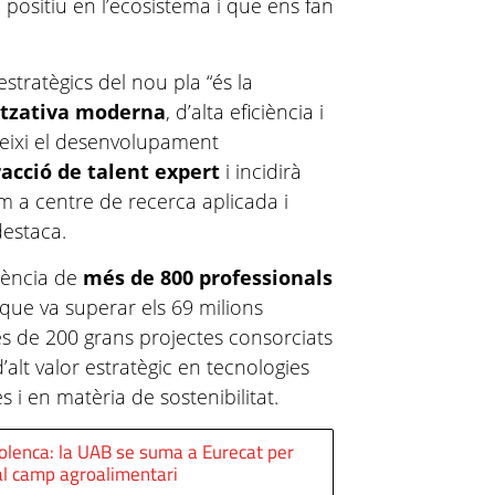
 positiu en l’ecosistema i que ens fan
estratègics del nou pla “és la
itzativa moderna
, d’alta eficiència i
reixi el desenvolupament
racció de talent expert
i incidirà
 a centre de recerca aplicada i
destaca.
iència de
més de 800 professionals
que va superar els 69 milions
és de 200 grans projectes consorciats
’alt valor estratègic en tecnologies
es i en matèria de sostenibilitat.
olenca: la UAB se suma a Eurecat per
al camp agroalimentari