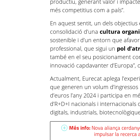
productiu, generant valor i impacte
més competitius com a país”.
En aquest sentit, un dels objectius 
consolidació d’una
cultura organ
sostenible i d’un entorn que afavo
professional, que sigui un
pol d’at
també en el seu posicionament com
innovació capdavanter d’Europa”, 
Actualment, Eurecat aplega l’exper
que generen un volum d’ingressos 
d’euros l’any 2024 i participa en m
d’R+D+I nacionals i internacionals d
digitals, industrials, biotecnològiqu
Més info:
Nova aliança cerdany
impulsar la recerca 