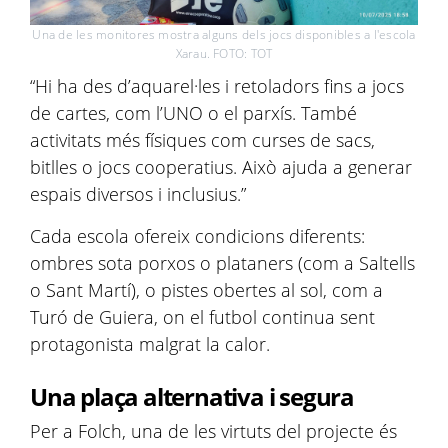
Una de les monitores mostra alguns dels jocs disponibles a l'escola
Xarau. FOTO: TOT
“Hi ha des d’aquarel·les i retoladors fins a jocs
de cartes, com l’UNO o el parxís. També
activitats més físiques com curses de sacs,
bitlles o jocs cooperatius. Això ajuda a generar
espais diversos i inclusius.”
Cada escola ofereix condicions diferents:
ombres sota porxos o plataners (com a Saltells
o Sant Martí), o pistes obertes al sol, com a
Turó de Guiera, on el futbol continua sent
protagonista malgrat la calor.
Una plaça alternativa i segura
Per a Folch, una de les virtuts del projecte és