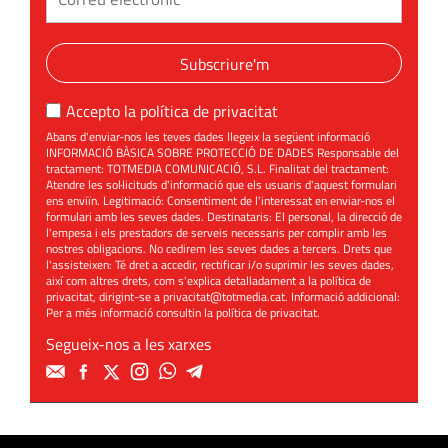
Subscriure'm
Accepto la
política de privacitat
Abans d'enviar-nos les teves dades llegeix la següent informació
INFORMACIÓ BÀSICA SOBRE PROTECCIÓ DE DADES Responsable del
tractament: TOTMEDIA COMUNICACIÓ, S.L. Finalitat del tractament:
Atendre les sol·licituds d'informació que els usuaris d'aquest formulari
ens enviïn. Legitimació: Consentiment de l'interessat en enviar-nos el
formulari amb les seves dades. Destinataris: El personal, la direcció de
l'empesa i els prestadors de serveis necessaris per complir amb les
nostres obligacions. No cedirem les seves dades a tercers. Drets que
l'assisteixen: Té dret a accedir, rectificar i/o suprimir les seves dades,
així com altres drets, com s'explica detalladament a la política de
privacitat, dirigint-se a
privacitat@totmedia.cat
. Informació addicional:
Per a més informació consultin la
política de privacitat
.
Segueix-nos a les xarxes