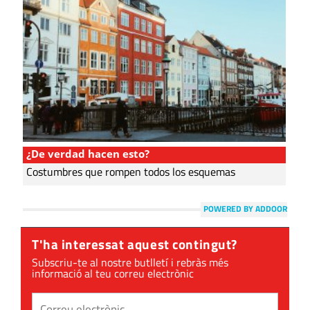
¿De verdad hacen esto?
Costumbres que rompen todos los esquemas
POWERED BY ADDOOR
T'ha interessat aquest contingut?
Subscriu-te al nostre butlletí i rebràs més
informació al teu correu electrònic