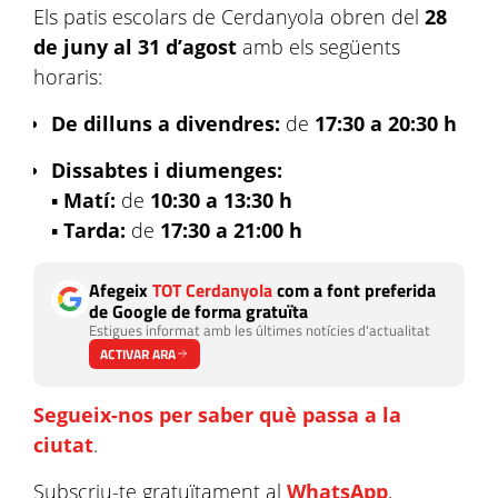
Els patis escolars de Cerdanyola obren del
28
de juny al 31 d’agost
amb els següents
horaris:
De dilluns a divendres:
de
17:30 a 20:30 h
Dissabtes i diumenges:
▪️
Matí:
de
10:30 a 13:30 h
▪️
Tarda:
de
17:30 a 21:00 h
Afegeix
TOT Cerdanyola
com a font preferida
de Google de forma gratuïta
Estigues informat amb les últimes notícies d'actualitat
ACTIVAR ARA
Segueix-nos per saber què passa a la
ciutat
.
Subscriu-te gratuïtament al
WhatsApp
,