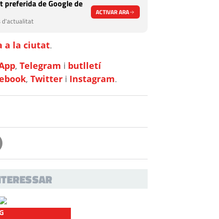
t preferida de Google de
ACTIVAR ARA
 d'actualitat
 a la ciutat
.
App
,
Telegram
i
butlletí
cebook
,
Twitter
i
Instagram
.
INTERESSAR
G