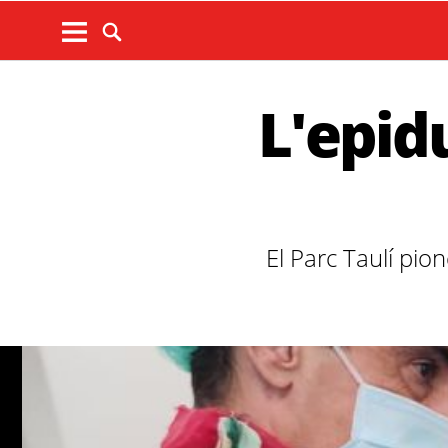
L'epid
El Parc Taulí pio