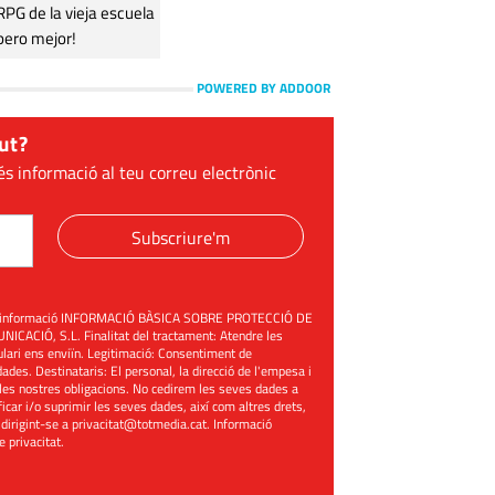
G de la vieja escuela
pero mejor!
POWERED BY ADDOOR
ut?
és informació al teu correu electrònic
Subscriure'm
üent informació INFORMACIÓ BÀSICA SOBRE PROTECCIÓ DE
ACIÓ, S.L. Finalitat del tractament: Atendre les
mulari ens enviïn. Legitimació: Consentiment de
ades. Destinataris: El personal, la direcció de l'empesa i
les nostres obligacions. No cedirem les seves dades a
ificar i/o suprimir les seves dades, així com altres drets,
 dirigint-se a
privacitat@totmedia.cat
. Informació
de privacitat
.