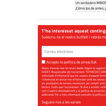
Un verdadero MMORP
¡Cómo los de antes, 
T'ha interessat aquest conting
Subscriu-te al nostre butlletí i rebràs m
Accepto la
política de privacitat
Abans d'enviar-nos les teves dades llegeix la seg
DADES Responsable del tractament: TOTMEDIA COMUNIC
sol·licituds d'informació que els usuaris d'aquest for
l'interessat en enviar-nos el formulari amb les seves d
els prestadors de serveis necessaris per complir amb 
tercers. Drets que l'assisteixen: Té dret a accedir, rect
com s'explica detalladament a la política de privacitat,
addicional: Per a més informació consultin la
política 
Segueix-nos a les xarxes