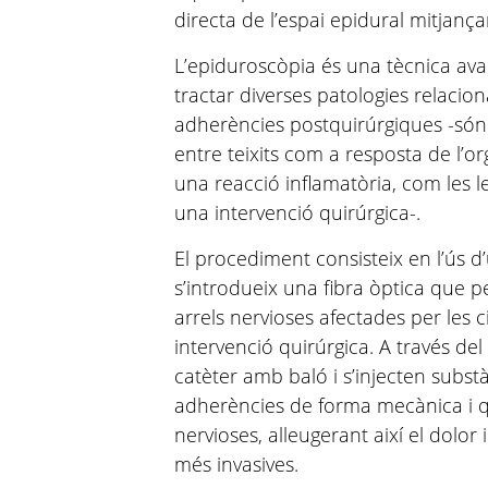
directa de l’espai epidural mitjança
L’epiduroscòpia és una tècnica av
tractar diverses patologies relaci
adherències postquirúrgiques -só
entre teixits com a resposta de l’
una reacció inflamatòria, com les 
una intervenció quirúrgica-.
El procediment consisteix en l’ús d’
s’introdueix una fibra òptica que p
arrels nervioses afectades per les 
intervenció quirúrgica. A través del
catèter amb baló i s’injecten substà
adherències de forma mecànica i quí
nervioses, alleugerant així el dolor 
més invasives.