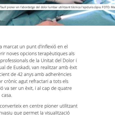
 Taulí pioner en l’abordatge del dolor lumbar utilitzant tècnica l'epiduriscòpia. FOTO: M
ha marcat un punt d’inflexió en el
erir noves opcions terapèutiques als
professionals de la Unitat del Dolor i
ual de Euskadi, van realitzar amb èxit
cient de 42 anys amb adherències
 crònic agut refractari a tots els
ió va ser un èxit, i al cap de quatre
 casa.
converteix en centre pioner utilitzant
asiu que permet la visualització