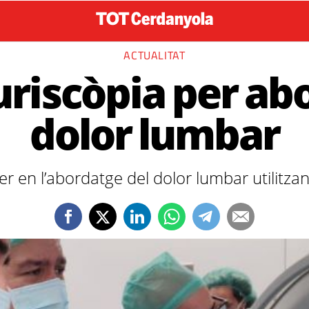
ACTUALITAT
uriscòpia per abo
dolor lumbar
ner en l’abordatge del dolor lumbar utilitza