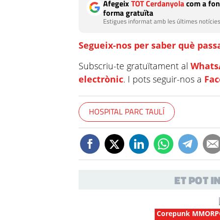
Afegeix
TOT Cerdanyola
com a fon
forma gratuïta
Estigues informat amb les últimes notícies
Segueix-nos per saber què passa
Subscriu-te gratuïtament al
Whats
electrònic
. I pots seguir-nos a
Fa
HOSPITAL PARC TAULÍ
ET POT 
Corepunk MMORP