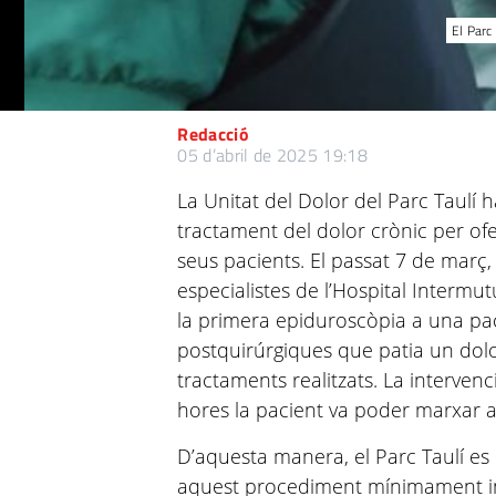
El Parc
Redacció
05 d’abril de 2025 19:18
La Unitat del Dolor del Parc Taulí 
tractament del dolor crònic per of
seus pacients. El passat 7 de març, 
especialistes de l’Hospital Intermut
la primera epiduroscòpia a una pa
postquirúrgiques que patia un dolor
tractaments realitzats. La intervenc
hores la pacient va poder marxar a
D’aquesta manera, el Parc Taulí es 
aquest procediment mínimament inv