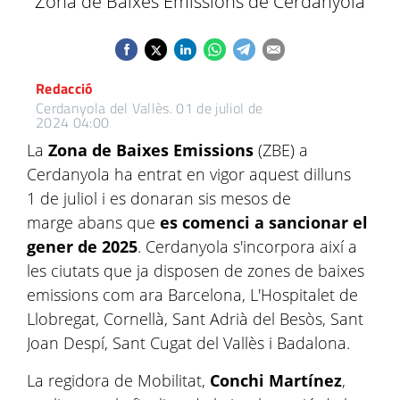
Zona de Baixes Emissions de Cerdanyola
Redacció
Cerdanyola del Vallès.
01 de juliol de
2024 04:00
La
Zona de Baixes Emissions
(ZBE) a
Cerdanyola ha entrat en vigor aquest dilluns
1 de juliol i es donaran sis mesos de
marge abans que
es comenci a sancionar el
gener de 2025
. Cerdanyola s'incorpora així a
les ciutats que ja disposen de zones de baixes
emissions com ara Barcelona, L'Hospitalet de
Llobregat, Cornellà, Sant Adrià del Besòs, Sant
Joan Despí, Sant Cugat del Vallès i Badalona.
La regidora de Mobilitat,
Conchi Martínez
,