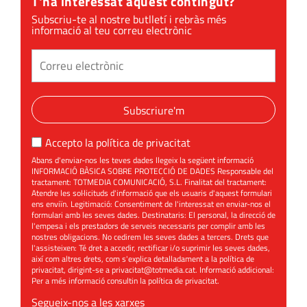
T'ha interessat aquest contingut?
Subscriu-te al nostre butlletí i rebràs més
informació al teu correu electrònic
Subscriure'm
Accepto la
política de privacitat
Abans d'enviar-nos les teves dades llegeix la següent informació
INFORMACIÓ BÀSICA SOBRE PROTECCIÓ DE DADES Responsable del
tractament: TOTMEDIA COMUNICACIÓ, S.L. Finalitat del tractament:
Atendre les sol·licituds d'informació que els usuaris d'aquest formulari
ens enviïn. Legitimació: Consentiment de l'interessat en enviar-nos el
formulari amb les seves dades. Destinataris: El personal, la direcció de
l'empesa i els prestadors de serveis necessaris per complir amb les
nostres obligacions. No cedirem les seves dades a tercers. Drets que
l'assisteixen: Té dret a accedir, rectificar i/o suprimir les seves dades,
així com altres drets, com s'explica detalladament a la política de
privacitat, dirigint-se a
privacitat@totmedia.cat
. Informació addicional:
Per a més informació consultin la
política de privacitat
.
Segueix-nos a les xarxes