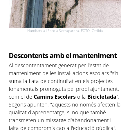
Humitats a l'Escola Serraparera. FOTO: Cedida
Descontents amb el manteniment
Al descontentament generat per l'estat de
manteniment de les instal·lacions escolars "s'hi
suma la flata de continuïtat en els projectes
fonamentals promoguts pel propi ajuntament,
com el de
Camins Escolars
o la
Bicicletada
".
Segons apunten, "aquests no només afecten la
qualitat d'aprenentatge, si no que també
transmeten un missatge d'abandonament i
falta de compromís cap a l'educació pública".