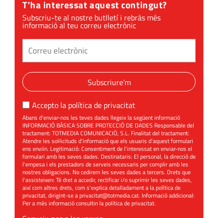
T'ha interessat aquest contingut?
Subscriu-te al nostre butlletí i rebràs més
informació al teu correu electrònic
Subscriure'm
Accepto la
política de privacitat
Abans d'enviar-nos les teves dades llegeix la següent informació
INFORMACIÓ BÀSICA SOBRE PROTECCIÓ DE DADES Responsable del
tractament: TOTMEDIA COMUNICACIÓ, S.L. Finalitat del tractament:
Atendre les sol·licituds d'informació que els usuaris d'aquest formulari
ens enviïn. Legitimació: Consentiment de l'interessat en enviar-nos el
formulari amb les seves dades. Destinataris: El personal, la direcció de
l'empesa i els prestadors de serveis necessaris per complir amb les
nostres obligacions. No cedirem les seves dades a tercers. Drets que
l'assisteixen: Té dret a accedir, rectificar i/o suprimir les seves dades,
així com altres drets, com s'explica detalladament a la política de
privacitat, dirigint-se a
privacitat@totmedia.cat
. Informació addicional:
Per a més informació consultin la
política de privacitat
.