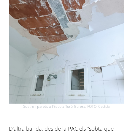
Sostre i parets a l'Escola Turó Guiera. FOTO: Cedida
D'altra banda, des de la PAC els "sobta que