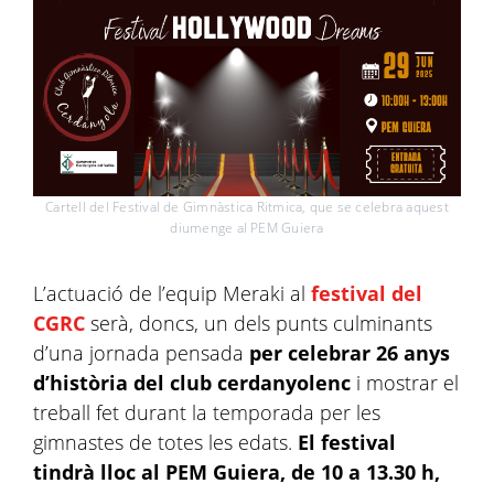
Cartell del Festival de Gimnàstica Ritmica, que se celebra aquest
diumenge al PEM Guiera
L’actuació de l’equip Meraki al
festival del
CGRC
serà, doncs, un dels punts culminants
d’una jornada pensada
per celebrar 26 anys
d’història del club cerdanyolenc
i mostrar el
treball fet durant la temporada per les
gimnastes de totes les edats.
El festival
tindrà lloc al PEM Guiera, de 10 a 13.30 h,