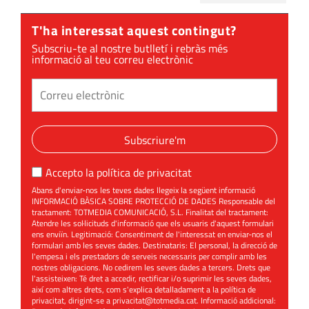
T'ha interessat aquest contingut?
Subscriu-te al nostre butlletí i rebràs més
informació al teu correu electrònic
Subscriure'm
Accepto la
política de privacitat
Abans d'enviar-nos les teves dades llegeix la següent informació
INFORMACIÓ BÀSICA SOBRE PROTECCIÓ DE DADES Responsable del
tractament: TOTMEDIA COMUNICACIÓ, S.L. Finalitat del tractament:
Atendre les sol·licituds d'informació que els usuaris d'aquest formulari
ens enviïn. Legitimació: Consentiment de l'interessat en enviar-nos el
formulari amb les seves dades. Destinataris: El personal, la direcció de
l'empesa i els prestadors de serveis necessaris per complir amb les
nostres obligacions. No cedirem les seves dades a tercers. Drets que
l'assisteixen: Té dret a accedir, rectificar i/o suprimir les seves dades,
així com altres drets, com s'explica detalladament a la política de
privacitat, dirigint-se a
privacitat@totmedia.cat
. Informació addicional: