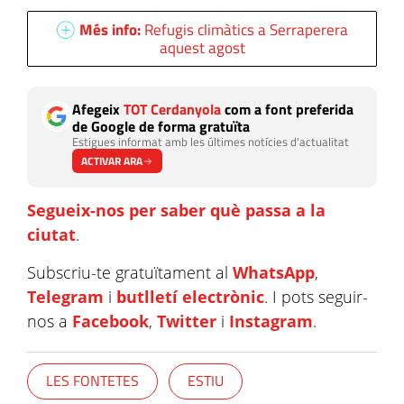
Més info:
Refugis climàtics a Serraperera
aquest agost
Afegeix
TOT Cerdanyola
com a font preferida
de Google de forma gratuïta
Estigues informat amb les últimes notícies d'actualitat
ACTIVAR ARA
Segueix-nos per saber què passa a la
ciutat
.
Subscriu-te gratuïtament al
WhatsApp
,
Telegram
i
butlletí electrònic
. I pots seguir-
nos a
Facebook
,
Twitter
i
Instagram
.
LES FONTETES
ESTIU