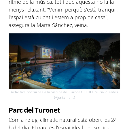
ritme de la música, tot i que aquesta no la fa
menys relaxant. "Venim perquè s'està tranquil,
l'espai està cuidat i estem a prop de casa",
assegura la Marta Sánchez, veïna.
Activitats nocturnes a la piscina del Turonet. FOTO: Núria Puentes
(Ajuntament)
Parc del Turonet
Com a refugi climàtic natural està obert les 24
h del dia. El parc és l'espai ideal per sortir a