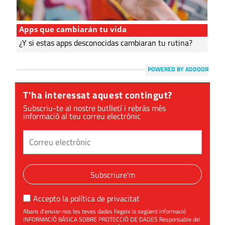
Apps que cambiarán tu vida
¿Y si estas apps desconocidas cambiaran tu rutina?
POWERED BY ADDOOR
T'ha interessat aquest contingut?
Subscriu-te al nostre butlletí i rebràs més
informació al teu correu electrònic
Subscriure'm
Accepto la
política de privacitat
Abans d'enviar-nos les teves dades llegeix la següent informació
INFORMACIÓ BÀSICA SOBRE PROTECCIÓ DE DADES Responsable del