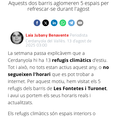
Aquests dos barris aglomeren 5 espais per
refrescar-se durant l'agost
Laia Jubany Benavente
Periodista
Cerdanyola del Vallès.
13 d’agost de
2025 03:00
La setmana passa explicàvem que a
Cerdanyola hi ha 13
refugis climàtics
d'estiu.
Tot i això, no tots estan actius aquest any, o
no
segueixen l'horari
que es pot trobar a
internet. Per aquest motiu, hem visitat els 5
refugis dels barris de
Les Fontetes i Turonet
,
i avui us portem els seus horaris reals i
actualitzats.
Els refugis climàtics són espais interiors o