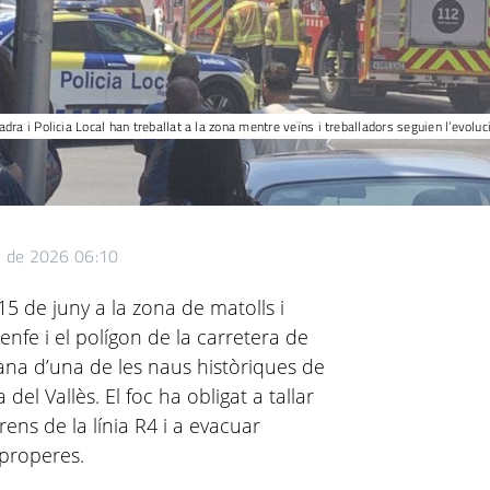
a i Policia Local han treballat a la zona mentre veïns i treballadors seguien l’evolució
y de 2026 06:10
15 de juny a la zona de matolls i
Renfe i el polígon de la carretera de
çana d’una de les naus històriques de
 del Vallès. El foc ha obligat a tallar
ns de la línia R4 i a evacuar
 properes.