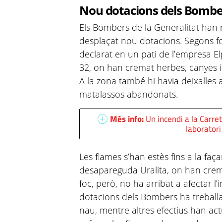
Nou dotacions dels Bombe
Els Bombers de la Generalitat han re
desplaçat nou dotacions. Segons fo
declarat en un pati de l’empresa E
32, on han cremat herbes, canyes i m
A la zona també hi havia deixalles
matalassos abandonats.
Més info:
Un incendi a la Carre
laborator
Les flames s’han estès fins a la faç
desapareguda Uralita, on han crema
foc, però, no ha arribat a afectar l’
dotacions dels Bombers ha treballa
nau, mentre altres efectius han act