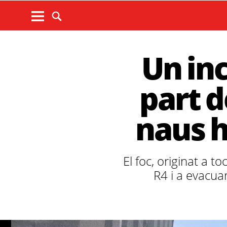
Un in
part d
naus h
El foc, originat a t
R4 i a evacua