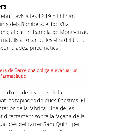
rs
but l’avís a les 12.19 h i hi han
nts dels Bombers, el foc s’ha
lpha, al carrer Rambla de Montserrat,
atolls a tocar de les vies del tren.
 acumulades, pneumàtics i
tera de Barcelona obliga a evacuar un
i farmacèutic
ana d’una de les naus de la
t les tapiades de dues finestres. El
interior de la fàbrica. Una de les
t directament sobre la façana de la
uat des del carrer Sant Quintí per