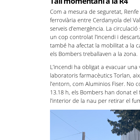
Tall momentani a la R4
Com a mesura de seguretat, Renfe h
ferroviària entre Cerdanyola del Val
serveis d’emergència. La circulació 
un cop controlat l’incendi i descarta
també ha afectat la mobilitat a la
els Bombers treballaven a la zona.
L’incendi ha obligat a evacuar una 
laboratoris farmacèutics Torlan, a
l’entorn, com Aluminios Fiser. No c
13.18 h, els Bombers han donat el f
l’interior de la nau per retirar el f