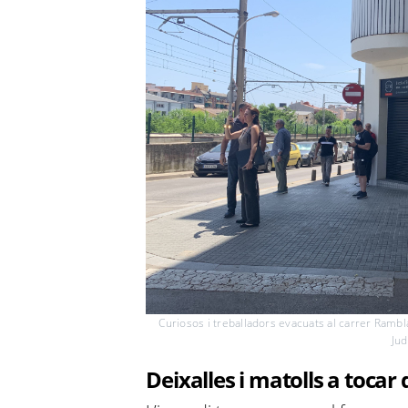
Curiosos i treballadors evacuats al carrer Rambl
Jud
Deixalles i matolls a tocar 