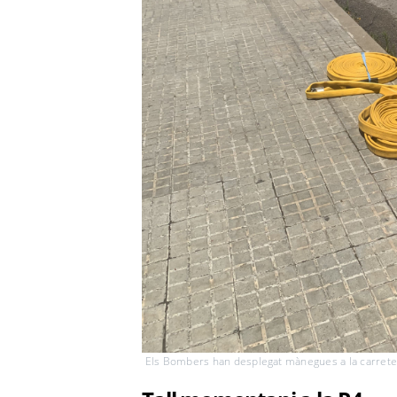
Els Bombers han desplegat mànegues a la carretera