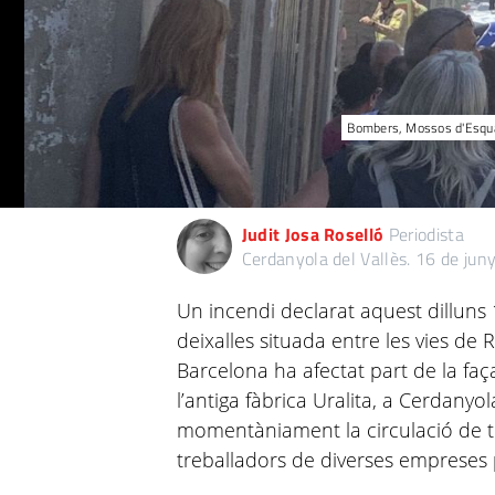
Bombers, Mossos d'Esquadr
Judit Josa Roselló
Periodista
Cerdanyola del Vallès.
16 de jun
Un incendi declarat aquest dilluns 
deixalles situada entre les vies de 
Barcelona ha afectat part de la fa
l’antiga fàbrica Uralita, a Cerdanyola
momentàniament la circulació de tre
treballadors de diverses empreses