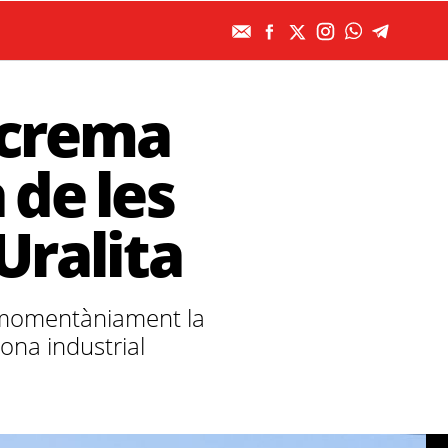
 crema
 de les
Uralita
lar momentàniament la
ona industrial