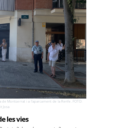
a de Montserrat i a l'aparcament de la Renfe. FOTO:
it Josa
de les vies