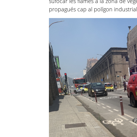
sufocar les flames a la zona de vege
propagués cap al polígon industrial