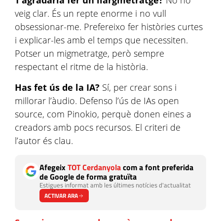
T’agradaria fer un llargmetratge?
No ho
veig clar. És un repte enorme i no vull
obsessionar-me. Prefereixo fer històries curtes
i explicar-les amb el temps que necessiten.
Potser un migmetratge, però sempre
respectant el ritme de la història.
Has fet ús de la IA?
Sí, per crear sons i
millorar l’àudio. Defenso l’ús de IAs open
source, com Pinokio, perquè donen eines a
creadors amb pocs recursos. El criteri de
l’autor és clau.
Afegeix
TOT Cerdanyola
com a font preferida
de Google de forma gratuïta
Estigues informat amb les últimes notícies d'actualitat
ACTIVAR ARA