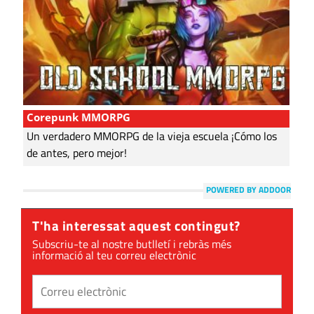
Corepunk MMORPG
Un verdadero MMORPG de la vieja escuela ¡Cómo los
de antes, pero mejor!
POWERED BY ADDOOR
T'ha interessat aquest contingut?
Subscriu-te al nostre butlletí i rebràs més
informació al teu correu electrònic