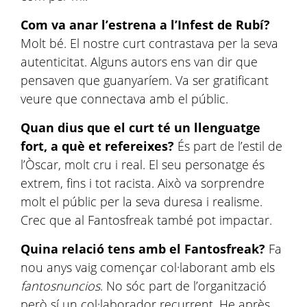
Com va anar l’estrena a l’Infest de Rubí?
Molt bé. El nostre curt contrastava per la seva
autenticitat. Alguns autors ens van dir que
pensaven que guanyaríem. Va ser gratificant
veure que connectava amb el públic.
Quan dius que el curt té un llenguatge
fort, a què et refereixes?
És part de l’estil de
l’Òscar, molt cru i real. El seu personatge és
extrem, fins i tot racista. Això va sorprendre
molt el públic per la seva duresa i realisme.
Crec que al Fantosfreak també pot impactar.
Quina relació tens amb el Fantosfreak?
Fa
nou anys vaig començar col·laborant amb els
fantosnuncios
. No sóc part de l’organització
però sí un col·laborador recurrent. He après