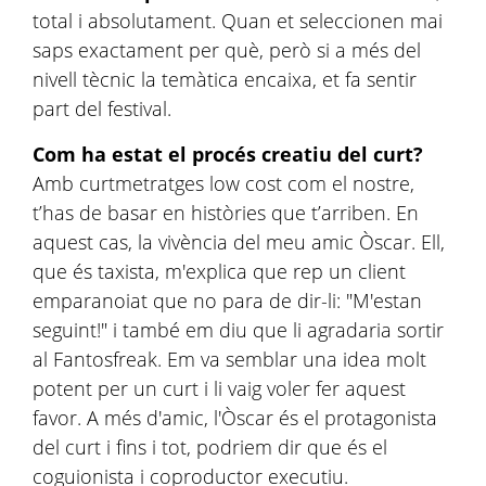
total i absolutament. Quan et seleccionen mai
saps exactament per què, però si a més del
nivell tècnic la temàtica encaixa, et fa sentir
part del festival.
Com ha estat el procés creatiu del curt?
Amb curtmetratges low cost com el nostre,
t’has de basar en històries que t’arriben. En
aquest cas, la vivència del meu amic Òscar. Ell,
que és taxista, m'explica que rep un client
emparanoiat que no para de dir-li: "M'estan
seguint!" i també em diu que li agradaria sortir
al Fantosfreak. Em va semblar una idea molt
potent per un curt i li vaig voler fer aquest
favor. A més d'amic, l'Òscar és el protagonista
del curt i fins i tot, podriem dir que és el
coguionista i coproductor executiu.