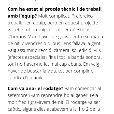
Com ha estat el procés tècnic i de treball
amb l’equip?
Molt complicat. Prefereixo
treballar en equip, però en aquest projecte
gairebé tot ho vaig fer sol per qüestions
d’horaris. Vam haver de gravar entre setmana
de nit, divendres o dijous i ens fallava la gent.
Vaig assumir direcció, càmera, so, edició, VFX
(efectes especials) i fins i tot la banda sonora,
tot i no haver-ne fet mai cap abans. Em vaig
haver de buscar la vida, tot per complir el
capritx d'un amic.
Com va anar el rodatge?
Vam començar al
setembre i vam reprendre-ho al gener. Feia
molt fred i gravàvem de nit. El rodatge va ser
caòtic, alguns dies acabàvem a la 1 o 2 de la