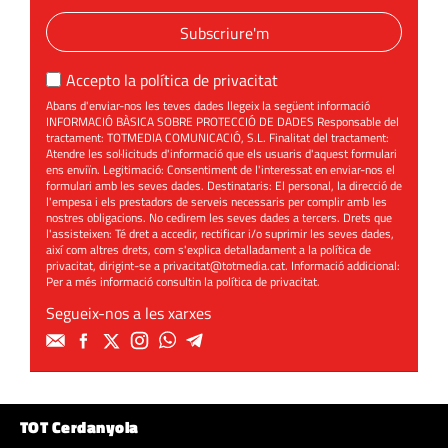
Subscriure'm
Accepto la
política de privacitat
Abans d'enviar-nos les teves dades llegeix la següent informació
INFORMACIÓ BÀSICA SOBRE PROTECCIÓ DE DADES Responsable del
tractament: TOTMEDIA COMUNICACIÓ, S.L. Finalitat del tractament:
Atendre les sol·licituds d'informació que els usuaris d'aquest formulari
ens enviïn. Legitimació: Consentiment de l'interessat en enviar-nos el
formulari amb les seves dades. Destinataris: El personal, la direcció de
l'empesa i els prestadors de serveis necessaris per complir amb les
nostres obligacions. No cedirem les seves dades a tercers. Drets que
l'assisteixen: Té dret a accedir, rectificar i/o suprimir les seves dades,
així com altres drets, com s'explica detalladament a la política de
privacitat, dirigint-se a
privacitat@totmedia.cat
. Informació addicional:
Per a més informació consultin la
política de privacitat
.
Segueix-nos a les xarxes
TOT Cerdanyola