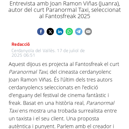
Entrevista amb Joan Ramon Viñas (Juanra),
autor del curt Paranormal Taxi, seleccionat
al Fantosfreak 2025
Redacció
Cerdanyola del Vallès.
17 de juliol de
2025 06:51
Aquest dijous es projecta al Fantosfreak el curt
Paranormal Taxi
, del cineasta cerdanyolenc
Joan Ramon Viñas. És l'últim dels tres autors
cerdanyolencs seleccionats en l'edició
d'enguany del festival de cinema fantàstic i
freak. Basat en una història real,
Paranormal
Taxi
ens mostra una trobada surrealista entre
un taxista i el seu client. Una proposta
autèntica i punyent. Parlem amb el creador i