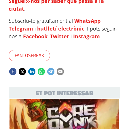
Segueix-nos per saber què passa a la
ciutat
.
Subscriu-te gratuïtament al
WhatsApp
,
Telegram
i
butlletí electrònic
. I pots seguir-
nos a
Facebook
,
Twitter
i
Instagram
.
FANTOSFREAK
ET POT INTERESSAR