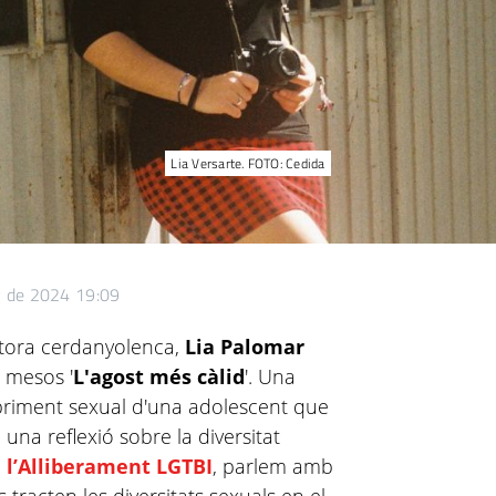
Lia Versarte. FOTO: Cedida
y de 2024 19:09
riptora cerdanyolenca,
Lia Palomar
s mesos '
L'agost més càlid
'. Una
obriment sexual d'una adolescent que
a una reflexió sobre la diversitat
a l’Alliberament LGTBI
, parlem amb