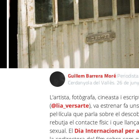
Guillem Barrera Moré
Periodista
Cerdanyola del Vallès.
26 de jun
L'artista, fotògrafa, cineasta i esc
(
@lia_versarte
), va estrenar fa un
pel·lícula que parla sobre el desc
rebutja el contacte físic i que llanç
sexual. El
Dia Internacional per 