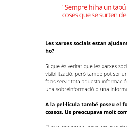
"Sempre hi ha un tabú a
coses que se surten de
Les xarxes socials estan ajudant
ho?
Sí que és veritat que les xarxes so
visibilització, però també pot ser
facis servir tota aquesta informac
una sobreinformació o una inform
A la pel·lícula també poseu el f
cossos. Us preocupava molt co