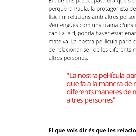
El que ens preocupava era que s'en
perquè la Paula, la protagonista de 
físic i ni relacions amb altres perso
s'entengués com una trama d'una no
cap i a la fi, podria haver estat en
mateixa. La nostra pel·lícula parla 
de relacionar-se i de les diferents
altres persones.
"La nostra pel·lícula par
que fa a la manera de re
diferents maneres de m
altres persones"
El que vols dir és que les relac