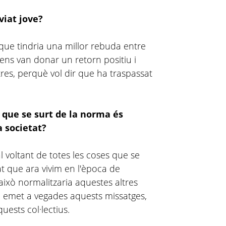
viat jove?
 que tindria una millor rebuda entre
 ens van donar un retorn positiu i
res, perquè vol dir que ha traspassat
t que se surt de la norma és
 societat?
 voltant de totes les coses que se
at que ara vivim en l'època de
això normalitzaria aquestes altres
ui emet a vegades aquests missatges,
ests col·lectius.