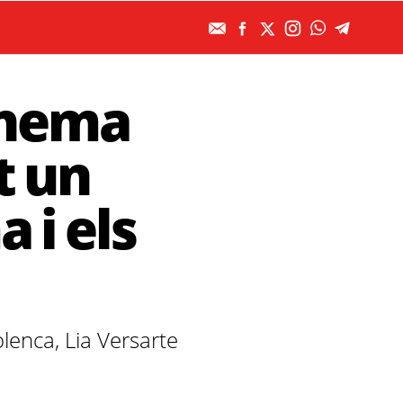
cinema
t un
 i els
olenca, Lia Versarte