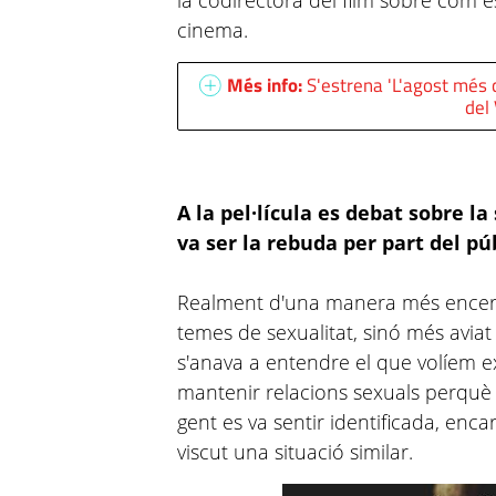
la codirectora del film sobre com es
cinema.
Més info:
S'estrena 'L'agost més c
del
A la pel·lícula es debat sobre l
va ser la rebuda per part del pú
Realment d'una manera més encert
temes de sexualitat, sinó més avi
s'anava a entendre el que volíem ex
mantenir relacions sexuals perquè re
gent es va sentir identificada, enc
viscut una situació similar.