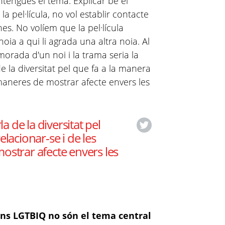
tengués el tema. Explicar bé el
la pel·lícula, no vol establir contacte
nes. No volíem que la pel·lícula
ia a qui li agrada una altra noia. Al
amorada d'un noi i la trama seria la
de la diversitat pel que fa a la manera
 maneres de mostrar afecte envers les
la de la diversitat pel
lacionar-se i de les
ostrar afecte envers les
ions LGTBIQ no són el tema central