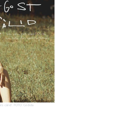
més càlid'. FOTO: Cedida