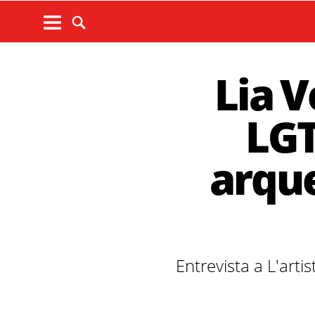
Lia V
LGT
arque
Entrevista a L'arti