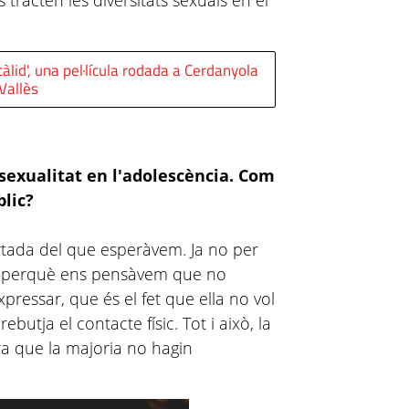
 tracten les diversitats sexuals en el
àlid', una pel·lícula rodada a Cerdanyola
 Vallès
a sexualitat en l'adolescència. Com
blic?
ada del que esperàvem. Ja no per
at perquè ens pensàvem que no
pressar, que és el fet que ella no vol
butja el contacte físic. Tot i això, la
ara que la majoria no hagin