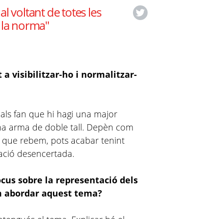
l voltant de totes les
 la norma"
 a visibilitzar-ho i normalitzar-
cials fan que hi hagi una major
 una arma de doble tall. Depèn com
ió que rebem, pots acabar tenint
ació desencertada.
ocus sobre la representació dels
m abordar aquest tema?