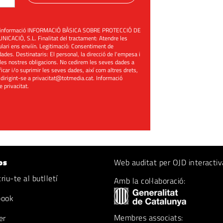
üent informació INFORMACIÓ BÀSICA SOBRE PROTECCIÓ DE
ACIÓ, S.L. Finalitat del tractament: Atendre les
mulari ens enviïn. Legitimació: Consentiment de
ades. Destinataris: El personal, la direcció de l'empesa i
les nostres obligacions. No cedirem les seves dades a
ificar i/o suprimir les seves dades, així com altres drets,
 dirigint-se a
privacitat@totmedia.cat
. Informació
de privacitat
.
os
Web auditat per OJD interactiv
iu-te al butlletí
Amb la col·laboració:
book
Membres associats:
er