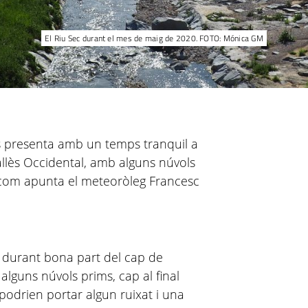
El Riu Sec durant el mes de maig de 2020. FOTO: Mónica GM
s presenta amb un temps tranquil a
Vallès Occidental, amb alguns núvols
l com apunta el meteoròleg Francesc
 durant bona part del cap de
lguns núvols prims, cap al final
podrien portar algun ruixat i una