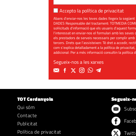
Accepto la
política de privacitat
Abans d'enviar-nos les teves dades llegeix la seg
DADES Responsable del tractament: TOTMEDIA COMUNIC
sol·licituds d'informació que els usuaris d'aquest for
l'interessat en enviar-nos el formulari amb les seves d
els prestadors de serveis necessaris per complir amb 
tercers. Drets que l'assisteixen: Té dret a accedir, rect
com s'explica detalladament a la política de privacitat,
addicional: Per a més informació consultin la
política 
Segueix-nos a les xarxes
TOT Cerdanyola
Segueix-n
Qui sóm
Subscr
Contacte
Face
Publicitat
Política de privacitat
Twitt