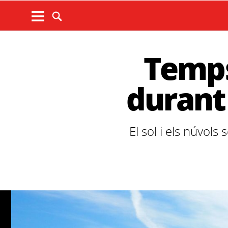
Temps
durant
El sol i els núvol