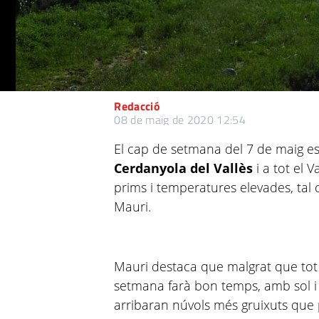
Redacció
08 de maig de 2020 12:54
El cap de setmana del 7 de maig e
Cerdanyola del Vallès
i a tot el 
prims i temperatures elevades, ta
Mauri.
Mauri destaca que malgrat que tot
setmana farà bon temps, amb sol i a
arribaran núvols més gruixuts que 