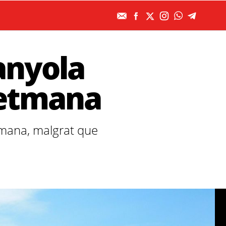
anyola
setmana
etmana, malgrat que