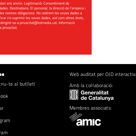
mulari ens enviïn. Legitimació: Consentiment de
ades. Destinataris: El personal, la direcció de l'empesa i
les nostres obligacions. No cedirem les seves dades a
ificar i/o suprimir les seves dades, així com altres drets,
 dirigint-se a
privacitat@totmedia.cat
. Informació
de privacitat
.
os
Web auditat per OJD interactiv
iu-te al butlletí
Amb la col·laboració:
book
Membres associats:
er
gram
ram