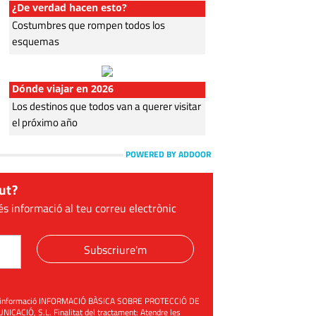
¿De verdad hacen esto?
Costumbres que rompen todos los
esquemas
Dónde viajar en 2026
Los destinos que todos van a querer visitar
el próximo año
POWERED BY ADDOOR
ut?
és informació al teu correu electrònic
Subscriure'm
üent informació INFORMACIÓ BÀSICA SOBRE PROTECCIÓ DE
ACIÓ, S.L. Finalitat del tractament: Atendre les