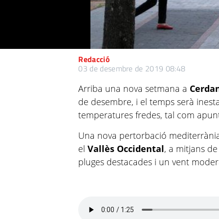
Redacció
03 de desembre de 2019 08:48
Arriba una nova setmana a
Cerdan
de desembre, i el temps serà inesta
temperatures fredes, tal com apun
Una nova pertorbació mediterrània 
el
Vallès Occidental
, a mitjans d
pluges destacades i un vent moder