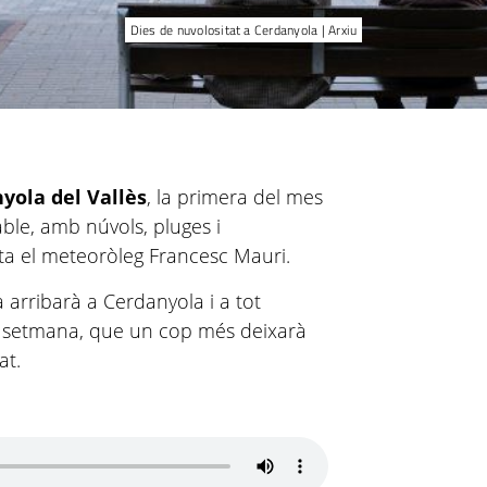
Dies de nuvolositat a Cerdanyola | Arxiu
yola del Vallès
, la primera del mes
ble, amb núvols, pluges i
ta el meteoròleg Francesc Mauri.
arribarà a Cerdanyola i a tot
e setmana, que un cop més deixarà
at.