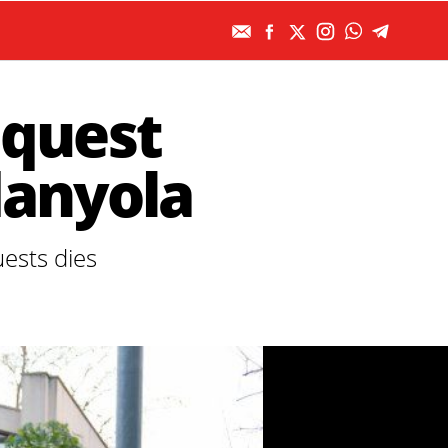
aquest
danyola
ests dies