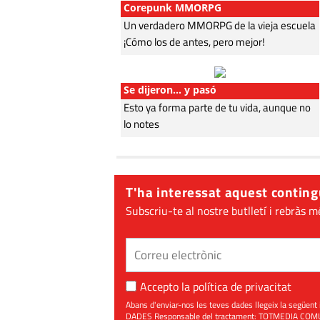
Corepunk MMORPG
Un verdadero MMORPG de la vieja escuela
¡Cómo los de antes, pero mejor!
Se dijeron… y pasó
Esto ya forma parte de tu vida, aunque no
lo notes
T'ha interessat aquest conting
Subscriu-te al nostre butlletí i rebràs m
Accepto la
política de privacitat
Abans d'enviar-nos les teves dades llegeix la seg
DADES Responsable del tractament: TOTMEDIA COMUNIC