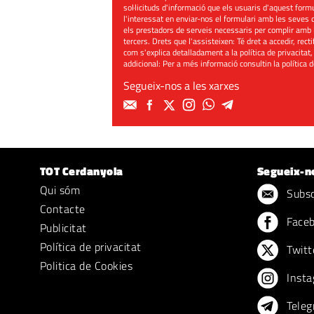
sol·licituds d'informació que els usuaris d'aquest for
l'interessat en enviar-nos el formulari amb les seves d
els prestadors de serveis necessaris per complir amb 
tercers. Drets que l'assisteixen: Té dret a accedir, rect
com s'explica detalladament a la política de privacitat,
addicional: Per a més informació consultin la
política 
Segueix-nos a les xarxes
TOT Cerdanyola
Segueix-n
Qui sóm
Subscr
Contacte
Face
Publicitat
Política de privacitat
Twitt
Politica de Cookies
Insta
Teleg