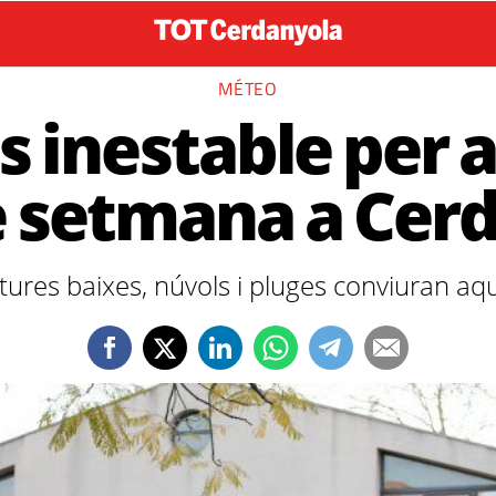
MÉTEO
 inestable per 
de setmana a Cer
ures baixes, núvols i pluges conviuran aqu