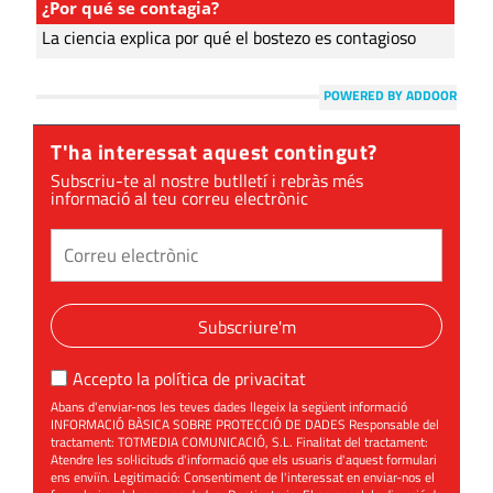
¿Por qué se contagia?
La ciencia explica por qué el bostezo es contagioso
POWERED BY ADDOOR
T'ha interessat aquest contingut?
Subscriu-te al nostre butlletí i rebràs més
informació al teu correu electrònic
Subscriure'm
Accepto la
política de privacitat
Abans d'enviar-nos les teves dades llegeix la següent informació
INFORMACIÓ BÀSICA SOBRE PROTECCIÓ DE DADES Responsable del
tractament: TOTMEDIA COMUNICACIÓ, S.L. Finalitat del tractament:
Atendre les sol·licituds d'informació que els usuaris d'aquest formulari
ens enviïn. Legitimació: Consentiment de l'interessat en enviar-nos el