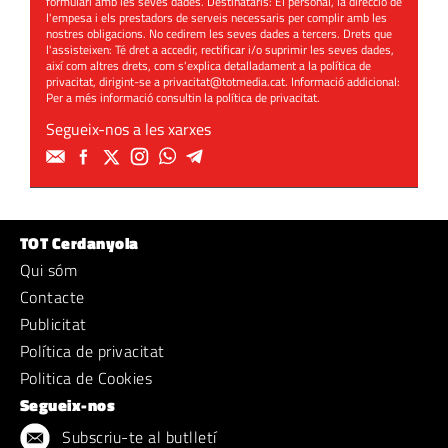
formulari amb les seves dades. Destinataris: El personal, la direcció de
l'empesa i els prestadors de serveis necessaris per complir amb les
nostres obligacions. No cedirem les seves dades a tercers. Drets que
l'assisteixen: Té dret a accedir, rectificar i/o suprimir les seves dades,
així com altres drets, com s'explica detalladament a la política de
privacitat, dirigint-se a
privacitat@totmedia.cat
. Informació addicional:
Per a més informació consultin la
política de privacitat
.
Segueix-nos a les xarxes
TOT Cerdanyola
Qui sóm
Contacte
Publicitat
Política de privacitat
Politica de Cookies
Segueix-nos
Subscriu-te al butlletí