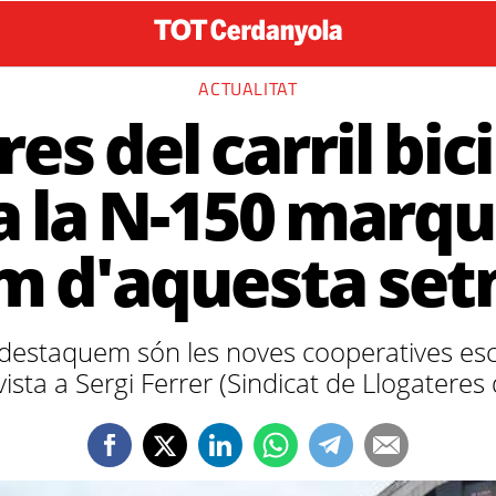
ACTUALITAT
es del carril bici 
a la N-150 marqu
m d'aquesta se
 destaquem són les noves cooperatives esco
vista a Sergi Ferrer (Sindicat de Llogatere