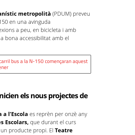
anístic metropolità
(PDUM) preveu
-150 en una avinguda
xions a peu, en bicicleta i amb
na bona accessibilitat amb el
 i carril bus a la N-150 començaran aquest
ener
nicien els nous projectes de
 a l’Escola
es reprèn per onzè any
s Escolars,
que durant el curs
n un producte propi. El
Teatre