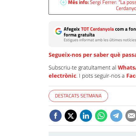
Més info:
Sergi Ferrer: “La pos
Cerdanyol
Afegeix
TOT Cerdanyola
com a fon
forma gratuïta
Estigues informat amb les últimes notícies
Segueix-nos per saber què passa
Subscriu-te gratuïtament al
Whats
electrònic
. I pots seguir-nos a
Fa
DESTACATS SETMANA