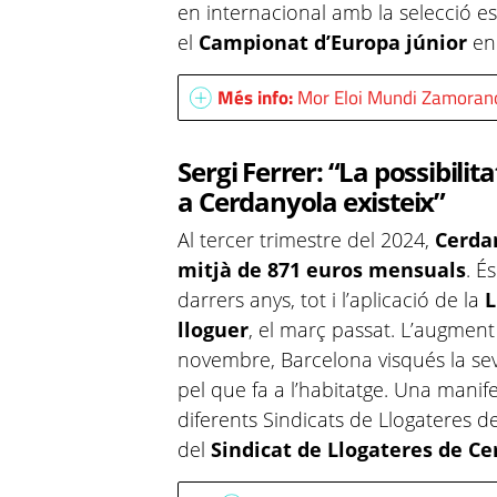
en internacional amb la selecció e
el
Campionat d’Europa júnior
en
Més info:
Mor Eloi Mundi Zamorano,
Sergi Ferrer: “La possibilit
a Cerdanyola existeix”
Al tercer trimestre del 2024,
Cerda
mitjà de 871 euros mensuals
. É
darrers anys, tot i l’aplicació de la
L
lloguer
, el març passat. L’augment
novembre, Barcelona visqués la se
pel que fa a l’habitatge. Una mani
diferents Sindicats de Llogateres d
del
Sindicat de Llogateres de C