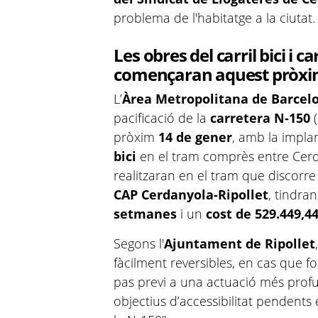
problema de l'habitatge a la ciutat
Les obres del carril bici i ca
començaran aquest pròxi
L’
Àrea Metropolitana de Barcel
pacificació de la
carretera N-150
(
pròxim
14 de gener
, amb la impla
bici
en el tram comprès entre Cerda
realitzaran en el tram que discorr
CAP Cerdanyola-Ripollet
, tindra
setmanes
i un
cost de 529.449,4
Segons l'
Ajuntament de Ripollet
fàcilment reversibles, en cas que f
pas previ a una actuació més profu
objectius d’accessibilitat pendents