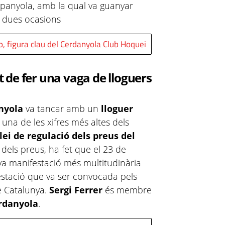
spanyola, amb la qual va guanyar
 dues ocasions
 figura clau del Cerdanyola Club Hoquei
at de fer una vaga de lloguers
nyola
va tancar amb un
lloguer
s una de les xifres més altes dels
lei de regulació dels preus del
 dels preus, ha fet que el 23 de
va manifestació més multitudinària
festació que va ser convocada pels
e Catalunya.
Sergi Ferrer
és membre
erdanyola
.