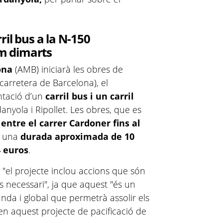
.
rril bus a la N-150
m dimarts
ona
(AMB) iniciarà les obres de
carretera de Barcelona), el
ntació d’un
carril bus i un carril
nyola i Ripollet. Les obres, que es
e
entre el carrer Cardoner fins al
n una
durada aproximada de 10
4
euros
.
, "el projecte inclou accions que són
os necessari", ja que aquest "és un
nda i global que permetrà assolir els
 en aquest projecte de pacificació de