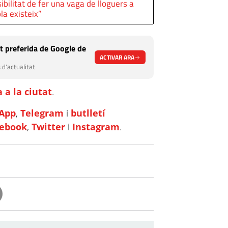
sibilitat de fer una vaga de lloguers a
a existeix”
t preferida de Google de
ACTIVAR ARA
 d'actualitat
 a la ciutat
.
App
,
Telegram
i
butlletí
cebook
,
Twitter
i
Instagram
.