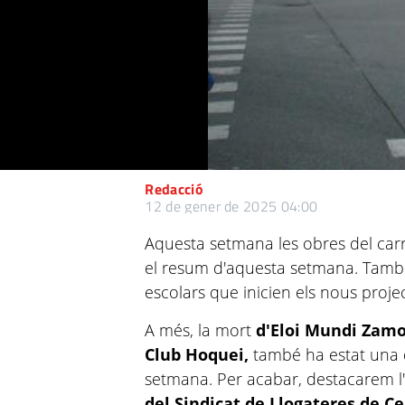
Redacció
12 de gener de 2025 04:00
Aquesta setmana les obres del carri
el resum d'aquesta setmana. També
escolars que inicien els nous projec
A més, la mort
d'Eloi Mundi Zamo
Club Hoquei,
també ha estat una d
setmana. Per acabar, destacarem l'
del Sindicat de Llogateres de C