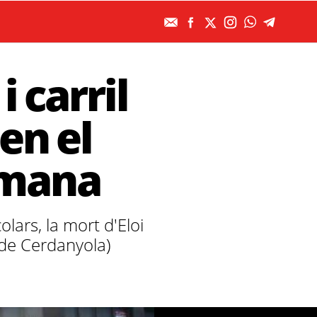
i carril
en el
tmana
lars, la mort d'Eloi
s de Cerdanyola)