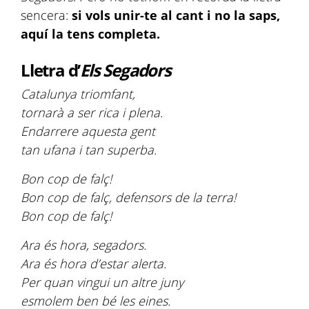
sencera:
si vols unir-te al cant i no la saps,
aquí la tens completa.
Lletra d’
Els Segadors
Catalunya triomfant,
tornarà a ser rica i plena.
Endarrere aquesta gent
tan ufana i tan superba.
Bon cop de falç!
Bon cop de falç, defensors de la terra!
Bon cop de falç!
Ara és hora, segadors.
Ara és hora d’estar alerta.
Per quan vingui un altre juny
esmolem ben bé les eines.