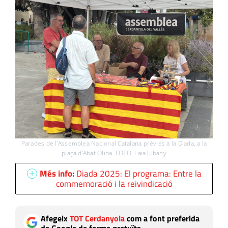
Parades de l'Assemblea Nacional Catalana prèvies a la Diada, a la
plaça d'Abat Oliba. FOTO: Laia Jubany
Més info:
Diada 2025: El programa: Entre la
commemoració i la reivindicació
Afegeix
TOT Cerdanyola
com a font preferida
de Google de forma gratuïta