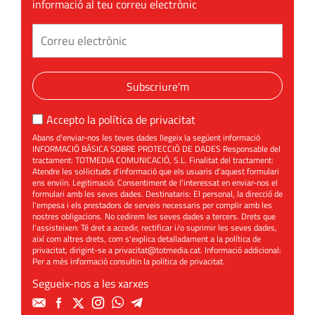
informació al teu correu electrònic
Subscriure'm
Accepto la
política de privacitat
Abans d'enviar-nos les teves dades llegeix la següent informació
INFORMACIÓ BÀSICA SOBRE PROTECCIÓ DE DADES Responsable del
tractament: TOTMEDIA COMUNICACIÓ, S.L. Finalitat del tractament:
Atendre les sol·licituds d'informació que els usuaris d'aquest formulari
ens enviïn. Legitimació: Consentiment de l'interessat en enviar-nos el
formulari amb les seves dades. Destinataris: El personal, la direcció de
l'empesa i els prestadors de serveis necessaris per complir amb les
nostres obligacions. No cedirem les seves dades a tercers. Drets que
l'assisteixen: Té dret a accedir, rectificar i/o suprimir les seves dades,
així com altres drets, com s'explica detalladament a la política de
privacitat, dirigint-se a
privacitat@totmedia.cat
. Informació addicional:
Per a més informació consultin la
política de privacitat
.
Segueix-nos a les xarxes