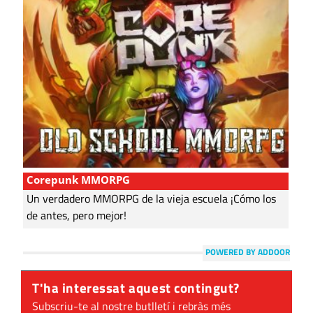
Corepunk MMORPG
Un verdadero MMORPG de la vieja escuela ¡Cómo los
de antes, pero mejor!
POWERED BY ADDOOR
T'ha interessat aquest contingut?
Subscriu-te al nostre butlletí i rebràs més