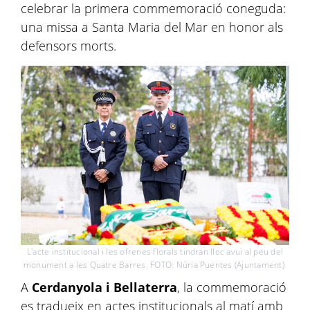
celebrar la primera commemoració coneguda:
una missa a Santa Maria del Mar en honor als
defensors morts.
L'acte institucional i les ofrenes florals tindran lloc avui al peu del
monument a les Quatre Barres. FOTO: Núria Puentes (Ajuntament)
A
Cerdanyola i Bellaterra
, la commemoració
es tradueix en actes institucionals al matí amb