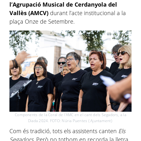
l’Agrupació Musical de Cerdanyola del
Vallès (AMCV)
durant l’acte institucional a la
plaça Onze de Setembre.
Components de la Coral de l'AMC en el cant dels Segadors, a la
Diada 2024. FOTO: Núria Puentes ( Ajuntament)
Com és tradició, tots els assistents canten
Els
Segadors
. Però no tothom en recorda la lletra