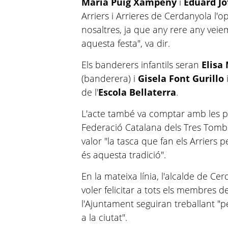
Maria Puig Xampeny
i
Eduard Jo
Arriers i Arrieres de Cerdanyola l'o
nosaltres, ja que any rere any vei
aquesta festa", va dir.
Els banderers infantils seran
Elisa
(banderera) i
Gisela Font Gurillo
de l'
Escola Bellaterra
.
L'acte també va comptar amb les pa
Federació Catalana dels Tres Tomb
valor "la tasca que fan els Arriers
és aquesta tradició".
En la mateixa línia, l'alcalde de Ce
voler felicitar a tots els membres de
l'Ajuntament seguiran treballant "p
a la ciutat".