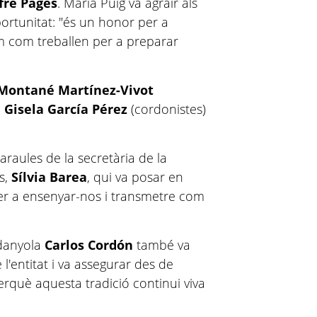
fre Pagès
. Maria Puig va agrair als
portunitat: "és un honor per a
em com treballen per a preparar
 Montané Martínez-Vivot
i
Gisela García Pérez
(cordonistes)
raules de la secretària de la
s,
Sílvia Barea
, qui va posar en
 per a ensenyar-nos i transmetre com
rdanyola
Carlos Cordón
també va
 l'entitat i va assegurar des de
erquè aquesta tradició continui viva