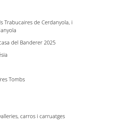
ls Trabucaires de Cerdanyola, i
danyola
 casa del Banderer 2025
ésia
 Tres Tombs
alleries, carros i carruatges