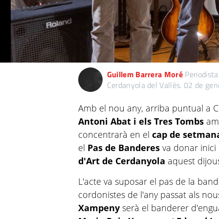
Guillem Barrera Moré
Periodista
Cerdanyola del Vallès.
02 de gen
Amb el nou any, arriba puntual a Ce
Antoni Abat i els Tres Tombs
amb
concentrarà en el
cap de setmana 
el
Pas de Banderes
va donar inici 
d'Art de Cerdanyola
aquest dijou
L'acte va suposar el pas de la band
cordonistes de l'any passat als nou
Xampeny
serà el banderer d'engu