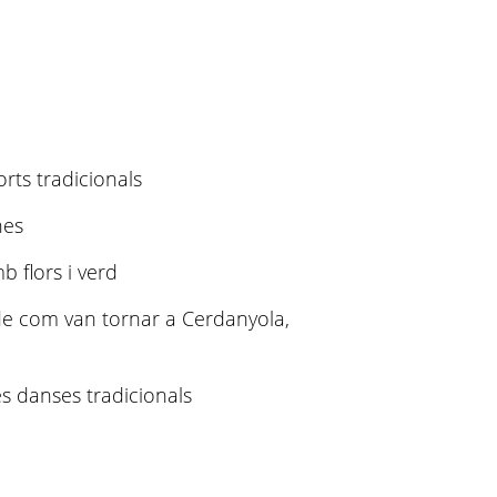
orts tradicionals
nes
b flors i verd
 de com van tornar a Cerdanyola,
es danses tradicionals