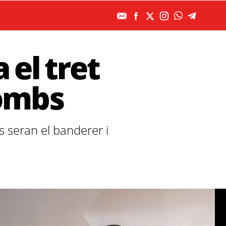
 el tret
Tombs
 seran el banderer i