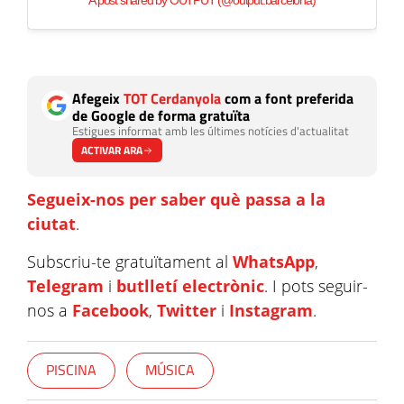
A post shared by OUTPUT (@output.barcelona)
Afegeix
TOT Cerdanyola
com a font preferida
de Google de forma gratuïta
Estigues informat amb les últimes notícies d'actualitat
ACTIVAR ARA
Segueix-nos per saber què passa a la
ciutat
.
Subscriu-te gratuïtament al
WhatsApp
,
Telegram
i
butlletí electrònic
. I pots seguir-
nos a
Facebook
,
Twitter
i
Instagram
.
PISCINA
MÚSICA