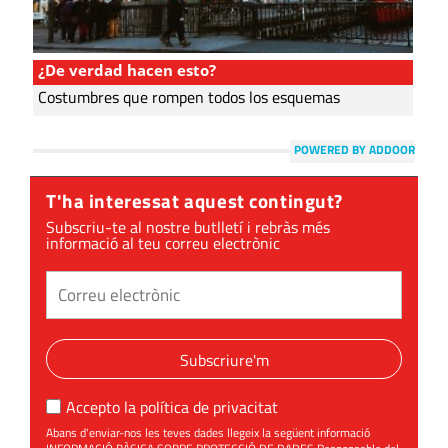
¿De verdad hacen esto?
Costumbres que rompen todos los esquemas
POWERED BY ADDOOR
T'ha interessat aquest contingut?
Subscriu-te al nostre butlletí i rebràs més
informació al teu correu electrònic
Subscriure'm
Accepto la
política de privacitat
Abans d'enviar-nos les teves dades llegeix la següent informació