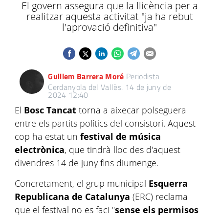
El govern assegura que la llicència per a
realitzar aquesta activitat "ja ha rebut
l'aprovació definitiva"
Guillem Barrera Moré
Periodista
Cerdanyola del Vallès.
14 de juny de
2024 12:40
El
Bosc Tancat
torna a aixecar polseguera
entre els partits polítics del consistori. Aquest
cop ha estat un
festival de música
electrònica
, que tindrà lloc des d'aquest
divendres 14 de juny fins diumenge.
Concretament, el grup municipal
Esquerra
Republicana de Catalunya
(ERC) reclama
que el festival no es faci "
sense els permisos