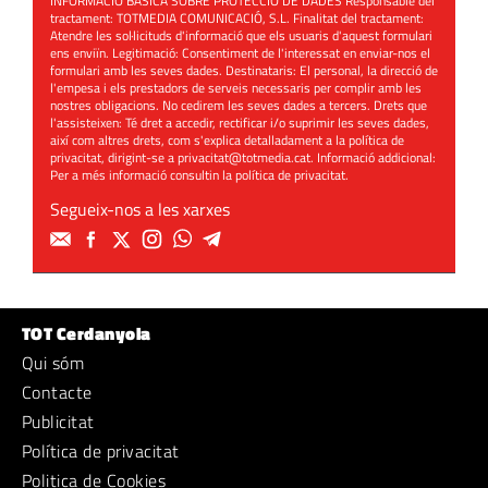
INFORMACIÓ BÀSICA SOBRE PROTECCIÓ DE DADES Responsable del
tractament: TOTMEDIA COMUNICACIÓ, S.L. Finalitat del tractament:
Atendre les sol·licituds d'informació que els usuaris d'aquest formulari
ens enviïn. Legitimació: Consentiment de l'interessat en enviar-nos el
formulari amb les seves dades. Destinataris: El personal, la direcció de
l'empesa i els prestadors de serveis necessaris per complir amb les
nostres obligacions. No cedirem les seves dades a tercers. Drets que
l'assisteixen: Té dret a accedir, rectificar i/o suprimir les seves dades,
així com altres drets, com s'explica detalladament a la política de
privacitat, dirigint-se a
privacitat@totmedia.cat
. Informació addicional:
Per a més informació consultin la
política de privacitat
.
Segueix-nos a les xarxes
TOT Cerdanyola
Qui sóm
Contacte
Publicitat
Política de privacitat
Politica de Cookies