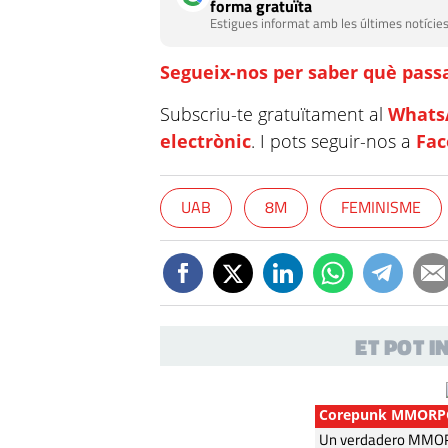
forma gratuïta
Estigues informat amb les últimes notícies
Segueix-nos per saber què passa
Subscriu-te gratuïtament al
Whats
electrònic
. I pots seguir-nos a
Fa
UAB
8M
FEMINISME
ET POT 
Corepunk MMORP
Un verdadero MMORP