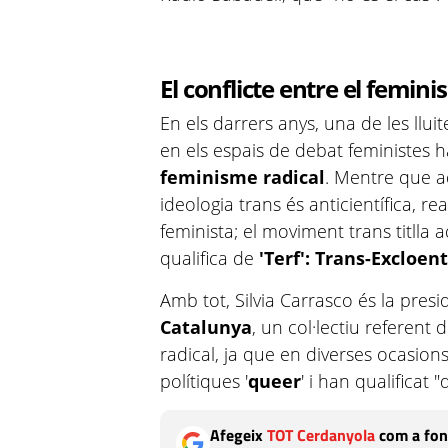
El conflicte entre el femini
En els darrers anys, una de les llui
en els espais de debat feministes h
feminisme radical
. Mentre que a
ideologia trans és anticientífica, re
feminista; el moviment trans titlla 
qualifica de
'Terf': Trans-Excloen
Amb tot, Silvia Carrasco és la pres
Catalunya
, un col·lectiu referent
radical, ja que en diverses ocasion
polítiques '
queer
' i han qualificat "
Afegeix
TOT Cerdanyola
com a fon