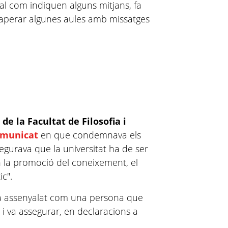
l com indiquen alguns mitjans, fa
aperar algunes aules amb missatges
de la Facultat de Filosofia i
omunicat
en que condemnava els
egurava que la universitat ha de ser
en la promoció del coneixement, el
c".
'ha assenyalat com una persona que
I
i va assegurar, en declaracions a