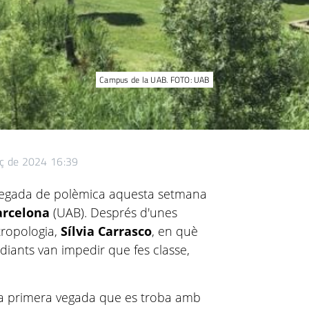
Campus de la UAB. FOTO: UAB
ç de 2024 16:39
egada de polèmica aquesta setmana
arcelona
(UAB). Després d'unes
tropologia,
Sílvia Carrasco
, en què
tudiants van impedir que fes classe,
la primera vegada que es troba amb