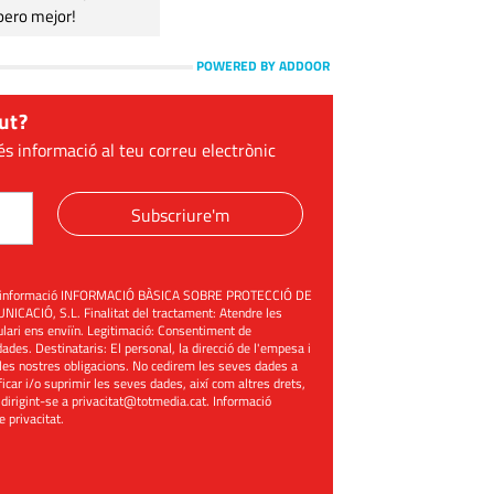
pero mejor!
POWERED BY ADDOOR
ut?
és informació al teu correu electrònic
Subscriure'm
üent informació INFORMACIÓ BÀSICA SOBRE PROTECCIÓ DE
ACIÓ, S.L. Finalitat del tractament: Atendre les
mulari ens enviïn. Legitimació: Consentiment de
ades. Destinataris: El personal, la direcció de l'empesa i
les nostres obligacions. No cedirem les seves dades a
ificar i/o suprimir les seves dades, així com altres drets,
 dirigint-se a
privacitat@totmedia.cat
. Informació
de privacitat
.