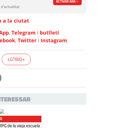
ACTIVAR ARA
 d'actualitat
 a la ciutat
.
App
,
Telegram
i
butlletí
cebook
,
Twitter
i
Instagram
.
LGTBIQ+
INTERESSAR
G
G de la vieja escuela