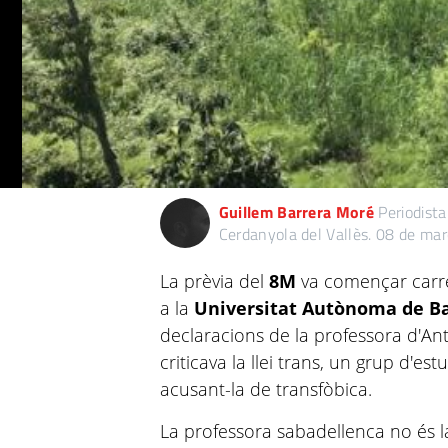
Guillem Barrera Moré
Periodista
Cerdanyola del Vallès.
08 de mar
La prèvia del
8M
va començar carr
a la
Universitat Autònoma de B
declaracions de la professora d'An
criticava la llei trans, un grup d'es
acusant-la de transfòbica.
La professora sabadellenca no és 