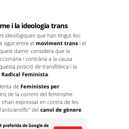
sme i la ideologia trans
tes ideològiques que han tingut lloc
a sigut entre el
moviment trans
i el
quest darrer considera que la
accionària i contrària a la causa
aquesta posició de transfòbica i la
t Radical Feminista
.
identa de
Feministes per
 dins de la corrent del feminisme
s s'han expressat en contra de les
d'anticientífic" del
canvi de gènere
.
t preferida de Google de