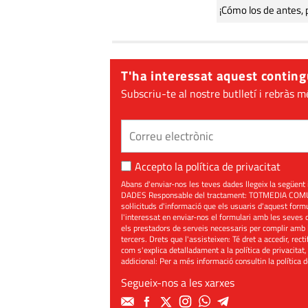
¡Cómo los de antes, 
T'ha interessat aquest conting
Subscriu-te al nostre butlletí i rebràs m
Accepto la
política de privacitat
Abans d'enviar-nos les teves dades llegeix la seg
DADES Responsable del tractament: TOTMEDIA COMUNIC
sol·licituds d'informació que els usuaris d'aquest for
l'interessat en enviar-nos el formulari amb les seves d
els prestadors de serveis necessaris per complir amb 
tercers. Drets que l'assisteixen: Té dret a accedir, rect
com s'explica detalladament a la política de privacitat,
addicional: Per a més informació consultin la
política 
Segueix-nos a les xarxes