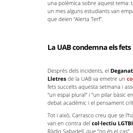
una polèmica sobre aquest tema: ta
un mes alguns estudiants van emp
que deien “Alerta Terf”.
La UAB condemna els fets
Després dels incidents, el
Deganat 
Lletres
de la UAB va emetre un
c
fets succeïts aquesta setmana i ass
"un espai plural" i "un pilar bàsic 
debat acadèmic i el pensament críti
Tot i això, Carrasco creu que se l
van en contra del
col·lectiu LGTB
Ràdio Sabadell, que "no és el cas".