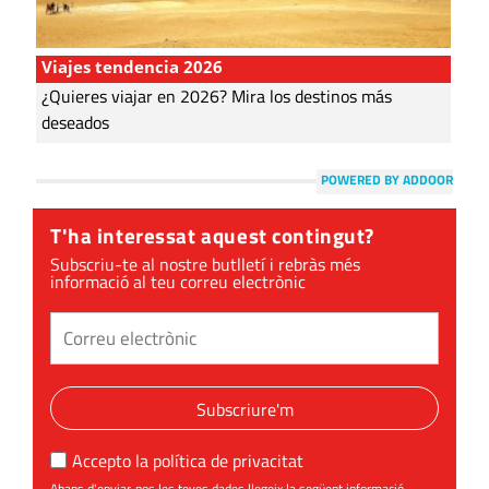
Viajes tendencia 2026
¿Quieres viajar en 2026? Mira los destinos más
deseados
POWERED BY ADDOOR
T'ha interessat aquest contingut?
Subscriu-te al nostre butlletí i rebràs més
informació al teu correu electrònic
Subscriure'm
Accepto la
política de privacitat
Abans d'enviar-nos les teves dades llegeix la següent informació