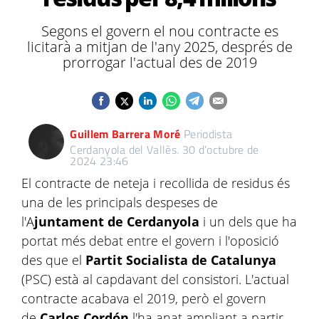
Segons el govern el nou contracte es
licitarà a mitjan de l'any 2025, després de
prorrogar l'actual des de 2019
Guillem Barrera Moré
Periodista
Cerdanyola del Vallès.
30 d’octubre de
2024 23:46
El contracte de neteja i recollida de residus és
una de les principals despeses de
l'A
juntament de Cerdanyola
i un dels que ha
portat més debat entre el govern i l'oposició
des que el
Partit Socialista de Catalunya
(PSC) està al capdavant del consistori. L'actual
contracte acabava el 2019, però el govern
de
Carlos Cordón
l'ha anat ampliant a partir