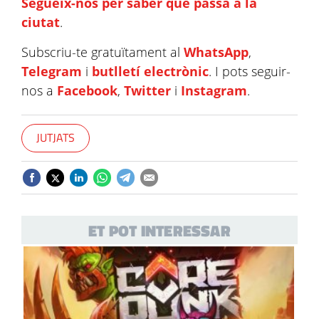
Segueix-nos per saber què passa a la
ciutat
.
Subscriu-te gratuïtament al
WhatsApp
,
Telegram
i
butlletí electrònic
. I pots seguir-
nos a
Facebook
,
Twitter
i
Instagram
.
JUTJATS
ET POT INTERESSAR