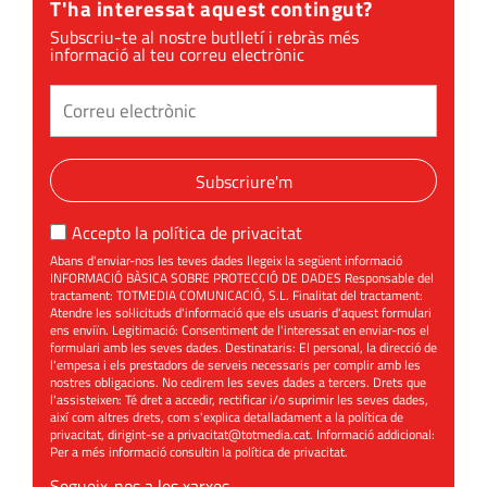
T'ha interessat aquest contingut?
Subscriu-te al nostre butlletí i rebràs més
informació al teu correu electrònic
Subscriure'm
Accepto la
política de privacitat
Abans d'enviar-nos les teves dades llegeix la següent informació
INFORMACIÓ BÀSICA SOBRE PROTECCIÓ DE DADES Responsable del
tractament: TOTMEDIA COMUNICACIÓ, S.L. Finalitat del tractament:
Atendre les sol·licituds d'informació que els usuaris d'aquest formulari
ens enviïn. Legitimació: Consentiment de l'interessat en enviar-nos el
formulari amb les seves dades. Destinataris: El personal, la direcció de
l'empesa i els prestadors de serveis necessaris per complir amb les
nostres obligacions. No cedirem les seves dades a tercers. Drets que
l'assisteixen: Té dret a accedir, rectificar i/o suprimir les seves dades,
així com altres drets, com s'explica detalladament a la política de
privacitat, dirigint-se a
privacitat@totmedia.cat
. Informació addicional:
Per a més informació consultin la
política de privacitat
.
Segueix-nos a les xarxes