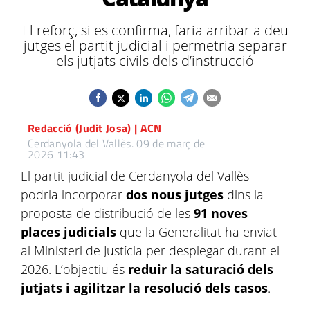
El reforç, si es confirma, faria arribar a deu
jutges el partit judicial i permetria separar
els jutjats civils dels d’instrucció
Redacció (Judit Josa) | ACN
Cerdanyola del Vallès.
09 de març de
2026 11:43
El partit judicial de Cerdanyola del Vallès
podria incorporar
dos nous jutges
dins la
proposta de distribució de les
91 noves
places judicials
que la Generalitat ha enviat
al Ministeri de Justícia per desplegar durant el
2026. L’objectiu és
reduir la saturació dels
jutjats i agilitzar la resolució dels casos
.