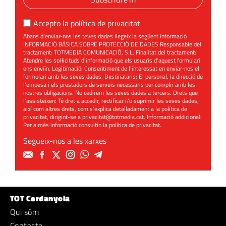
Accepto la
política de privacitat
Abans d'enviar-nos les teves dades llegeix la següent informació
INFORMACIÓ BÀSICA SOBRE PROTECCIÓ DE DADES Responsable del
tractament: TOTMEDIA COMUNICACIÓ, S.L. Finalitat del tractament:
Atendre les sol·licituds d'informació que els usuaris d'aquest formulari
ens enviïn. Legitimació: Consentiment de l'interessat en enviar-nos el
formulari amb les seves dades. Destinataris: El personal, la direcció de
l'empesa i els prestadors de serveis necessaris per complir amb les
nostres obligacions. No cedirem les seves dades a tercers. Drets que
l'assisteixen: Té dret a accedir, rectificar i/o suprimir les seves dades,
així com altres drets, com s'explica detalladament a la política de
privacitat, dirigint-se a
privacitat@totmedia.cat
. Informació addicional:
Per a més informació consultin la
política de privacitat
.
Segueix-nos a les xarxes
TOT Cerdanyola
Qui sóm
Contacte