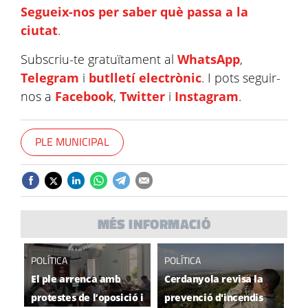
Segueix-nos per saber què passa a la
ciutat
.
Subscriu-te gratuïtament al
WhatsApp
,
Telegram
i
butlletí electrònic
. I pots seguir-
nos a
Facebook
,
Twitter
i
Instagram
.
PLE MUNICIPAL
MÉS INFORMACIÓ
POLÍTICA
POLÍTICA
El ple arrenca amb
Cerdanyola revisa la
protestes de l’oposició i
prevenció d'incendis