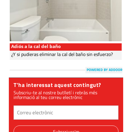
Adiós a la cal del baño
¿Y si pudieras eliminar la cal del baño sin esfuerzo?
POWERED BY ADDOOR
T'ha interessat aquest contingut?
Subscriu-te al nostre butlletí i rebràs més
informació al teu correu electrònic
Subscriure'm