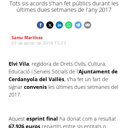
Tots sis acords s'han fet públics durant les
últimes dues setmanes de l'any 2017
Samu Martínez
07 de gener de 2018 15:23
Elvi Vila
, regidora de Drets Civils, Cultura,
Educació i Serveis Socials de l'
Ajuntament de
Cerdanyola
del Vallès
, s'ha fet un fart de
signar
convenis
les últimes dues setmanes del
2017.
Aquest
esprint final
ha donat com a resultat
67.926 euros
repartits entre sis entitats o