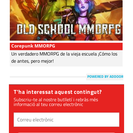
Corepunk MMORPG
Un verdadero MMORPG de la vieja escuela ¡Cómo los
de antes, pero mejor!
POWERED BY ADDOOR
T'ha interessat aquest contingut?
Subscriu-te al nostre butlletí i rebràs més
informació al teu correu electrònic