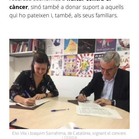
càncer
, sinó també a donar suport a aquells
qui ho pateixen i, també, als seus familiars.
Elvi Vila i Joaquim Sarrahima, de Catalònia, signant el conveni.
|
CEDIDA