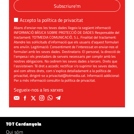
Subscriure'm
Accepto la
política de privacitat
Abans d'enviar-nos les teves dades llegeix la següent informació
INFORMACIÓ BÀSICA SOBRE PROTECCIÓ DE DADES Responsable del
tractament: TOTMEDIA COMUNICACIÓ, S.L. Finalitat del tractament:
Atendre les sol·licituds d'informació que els usuaris d'aquest formulari
ens enviïn. Legitimació: Consentiment de l'interessat en enviar-nos el
formulari amb les seves dades. Destinataris: El personal, la direcció de
l'empesa i els prestadors de serveis necessaris per complir amb les
nostres obligacions. No cedirem les seves dades a tercers. Drets que
l'assisteixen: Té dret a accedir, rectificar i/o suprimir les seves dades,
així com altres drets, com s'explica detalladament a la política de
privacitat, dirigint-se a
privacitat@totmedia.cat
. Informació addicional:
Per a més informació consultin la
política de privacitat
.
Segueix-nos a les xarxes
TOT Cerdanyola
Qui sóm