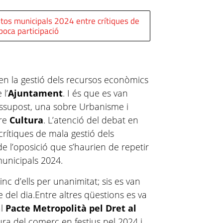
tos municipals 2024 entre crítiques de
poca participació
 en la gestió dels recursos econòmics
 l’
Ajuntament
. I és que es van
ssupost, una sobre Urbanisme i
bre
Cultura
. L’atenció del debat en
crítiques de mala gestió dels
de l’oposició que s’haurien de repetir
municipals 2024.
inc d’ells per unanimitat; sis es van
re del dia.Entre altres qüestions es va
al
Pacte Metropolità pel Dret al
tura del comerç en festius pel 2024 i