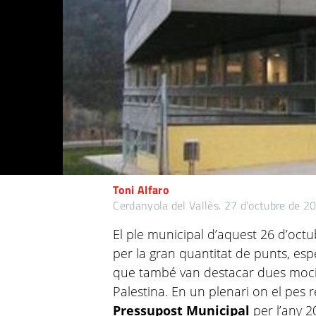
Toni Alfaro
Cerdanyola del Vallès.
27 d’octubre de 2
El ple municipal d’aquest 26 d’oct
per la gran quantitat de punts, esp
que també van destacar dues mocion
Palestina. En un plenari on el pes 
Pressupost Municipal
per l’any 2