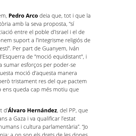
dem,
Pedro Arco
deia que, tot i que la
òria amb la seva proposta, “sí
ació entre el poble d’Israel i el de
onem suport a l’integrisme religiós de
estí”. Per part de Guanyem, Iván
d’Esquerra de "moció equidistant", i
lia sumar esforços per poder-se
questa moció d'aquesta manera
, però tristament res del que pactem
 no ens queda cap més motiu que
t d’
Álvaro Hernández
, del PP, que
s a Gaza i va qualificar l’estat
humans i cultura parlamentària”. “Jo
ranja: a on son els drets de les dones,