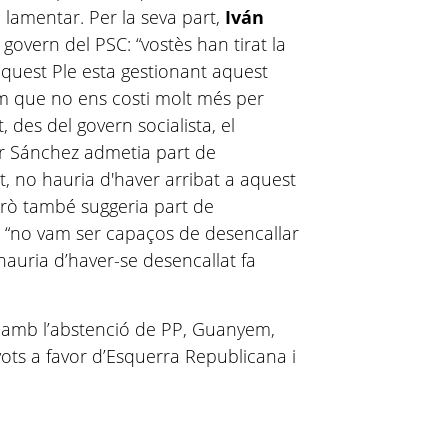
a lamentar. Per la seva part,
Iván
govern del PSC: “vostès han tirat la
 aquest Ple esta gestionant aquest
rem que no ens costi molt més per
, des del govern socialista, el
er Sánchez admetia part de
at, no hauria d'haver arribat a aquest
erò també suggeria part de
s: “no vam ser capaços de desencallar
auria d’haver-se desencallat fa
 amb l’abstenció de PP, Guanyem,
vots a favor d’Esquerra Republicana i