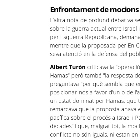
Enfrontament de mocions so
L’altra nota de profund debat va s
sobre la guerra actual entre Israel
per Esquerra Republicana, demanava l
mentre que la proposada per En 
seva atenció en la defensa del pobl
Albert Turón
criticava la "operaci
Hamas" però també "la resposta de l
preguntava "per què sembla que en
posicionar-nos a favor d'un o de l'al
un estat dominat per Hamas, que té
remarcava que la proposta anava en
pacífica sobre el procés a Israel i P
dècades" i que, malgrat tot, la moci
conflicte no són iguals, ni estan en