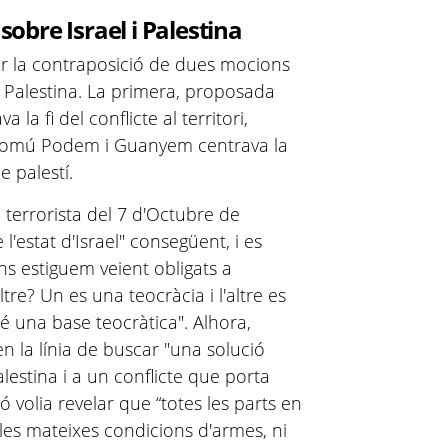
bre Israel i Palestina
er la contraposició de dues mocions
 i Palestina. La primera, proposada
a fi del conflicte al territori,
Comú Podem i Guanyem centrava la
e palestí.
ó terrorista del 7 d'Octubre de
'estat d'Israel" consegüent, i es
s estiguem veient obligats a
tre? Un es una teocràcia i l'altre es
 una base teocràtica". Alhora,
 la línia de buscar "una solució
alestina i a un conflicte que porta
ó volia revelar que “totes les parts en
 les mateixes condicions d'armes, ni