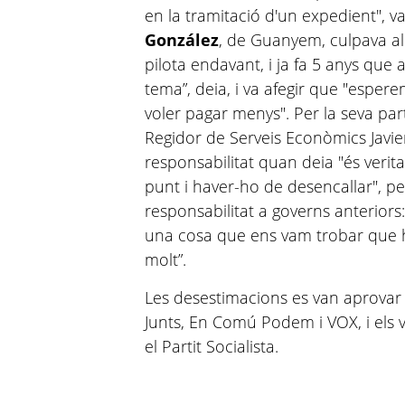
en la tramitació d'un expedient", v
González
, de Guanyem, culpava al 
pilota endavant, i ja fa 5 anys que
tema”, deia, i va afegir que "espe
voler pagar menys". Per la seva part
Regidor de Serveis Econòmics Javi
responsabilitat quan deia "és verit
punt i haver-ho de desencallar", p
responsabilitat a governs anterior
una cosa que ens vam trobar que h
molt”.
Les desestimacions es van aprovar
Junts, En Comú Podem i VOX, i els 
el Partit Socialista.