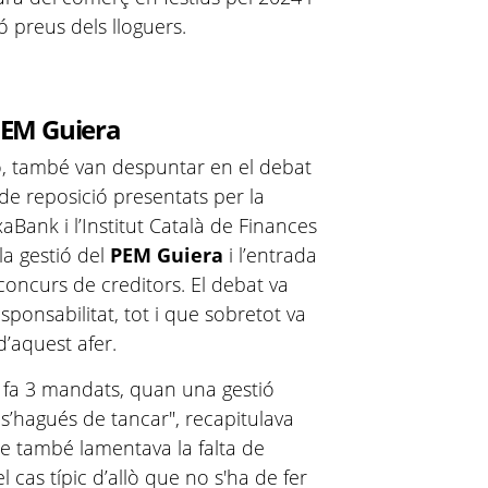
ó preus dels lloguers.
 PEM Guiera
ò, també van despuntar en el debat
de reposició presentats per la
Bank i l’Institut Català de Finances
la gestió del
PEM Guiera
i l’entrada
concurs de creditors. El debat va
ponsabilitat, tot i que sobretot va
d’aquest afer.
 fa 3 mandats, quan una gestió
 s’hagués de tancar", recapitulava
e també lamentava la falta de
el cas típic d’allò que no s'ha de fer