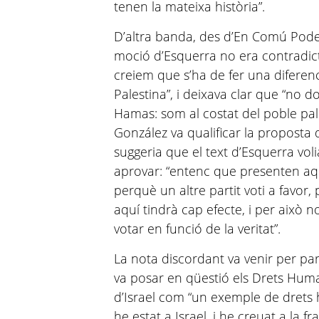
tenen la mateixa història”.
D’altra banda, des d’En Comú Po
moció d’Esquerra no era contradict
creiem que s’ha de fer una diferenci
Palestina”, i deixava clar que “no d
Hamas: som al costat del poble pal
González va qualificar la proposta 
suggeria que el text d’Esquerra vo
aprovar: “entenc que presenten a
perquè un altre partit voti a favor
aquí tindrà cap efecte, i per això
votar en funció de la veritat”.
La nota discordant va venir per par
va posar en qüestió els Drets Human
d’Israel com “un exemple de drets 
he estat a Israel, i he creuat a la f