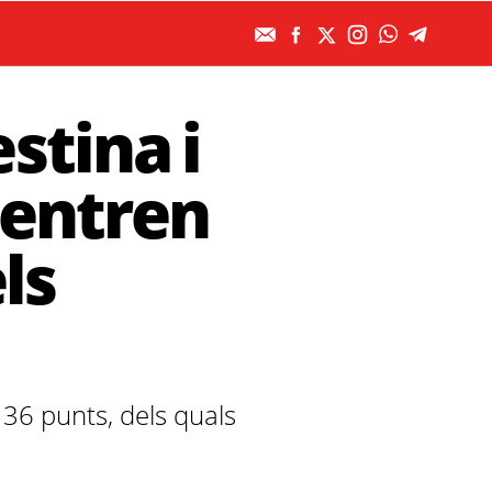
stina i
centren
ls
 36 punts, dels quals