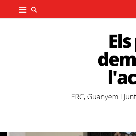
Els
dema
l'a
ERC, Guanyem i Junt