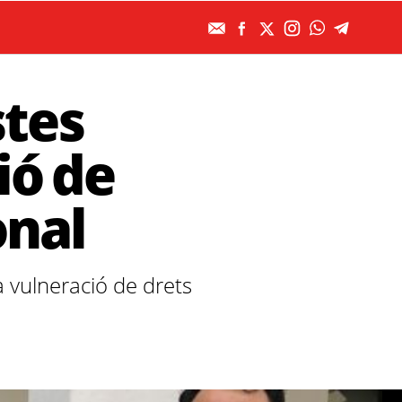
stes
ió de
onal
 vulneració de drets