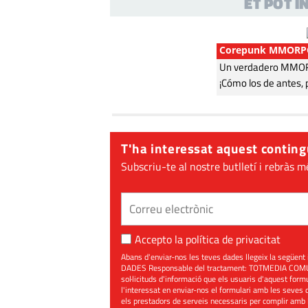
ET POT 
Corepunk MMORP
Un verdadero MMORP
¡Cómo los de antes, 
T'ha interessat aquest conting
Subscriu-te al nostre butlletí i rebràs m
Accepto la
política de privacitat
Abans d'enviar-nos les teves dades llegeix la seg
DADES Responsable del tractament: TOTMEDIA COMUNIC
sol·licituds d'informació que els usuaris d'aquest for
l'interessat en enviar-nos el formulari amb les seves d
els prestadors de serveis necessaris per complir amb 