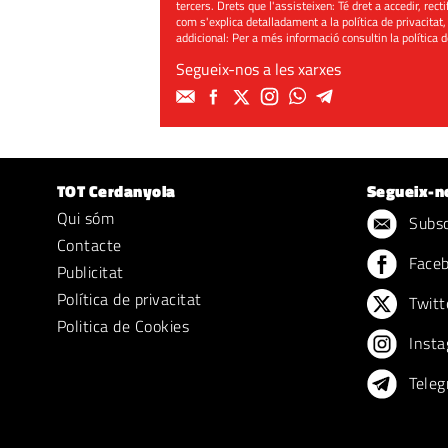
tercers. Drets que l'assisteixen: Té dret a accedir, rect
com s'explica detalladament a la política de privacitat,
addicional: Per a més informació consultin la
política 
Segueix-nos a les xarxes
TOT Cerdanyola
Segueix-n
Qui sóm
Subscr
Contacte
Face
Publicitat
Política de privacitat
Twitt
Politica de Cookies
Insta
Teleg