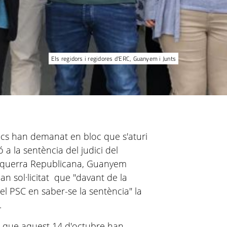
Els regidors i regidores d'ERC, Guanyem i Junts
encs han demanat en bloc que s'aturi
ó a la sentència del judici del
’Esquerra Republicana, Guanyem
n sol·licitat que "davant de la
el PSC en saber-se la sentència" la
.
n que aquest 14 d'octubre han