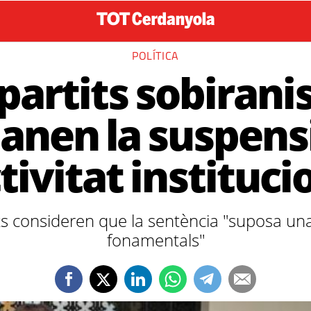
POLÍTICA
 partits sobirani
nen la suspens
ctivitat instituci
s consideren que la sentència "suposa una
fonamentals"