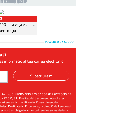
INTERESSAR
G
G de la vieja escuela
pero mejor!
POWERED BY ADDOOR
ut?
és informació al teu correu electrònic
Subscriure'm
üent informació INFORMACIÓ BÀSICA SOBRE PROTECCIÓ DE
ACIÓ, S.L. Finalitat del tractament: Atendre les
mulari ens enviïn. Legitimació: Consentiment de
ades. Destinataris: El personal, la direcció de l'empesa i
les nostres obligacions. No cedirem les seves dades a