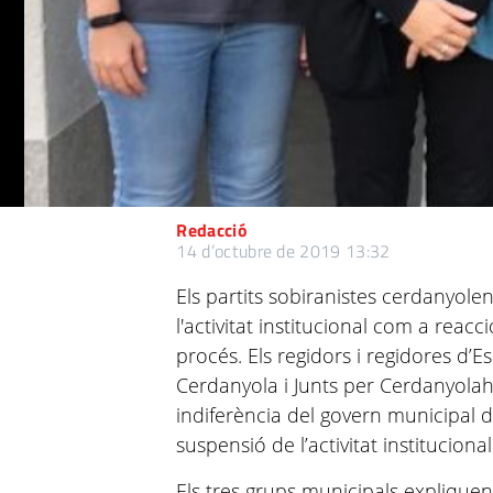
Redacció
14 d’octubre de 2019 13:32
Els partits sobiranistes cerdanyol
l'activitat institucional com a reacci
procés. Els regidors i regidores d
Cerdanyola i Junts per Cerdanyolaha
indiferència del govern municipal d
suspensió de l’activitat institucional
Els tres grups municipals explique