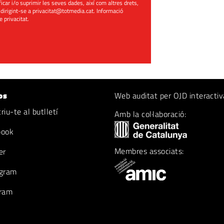
ificar i/o suprimir les seves dades, així com altres drets,
 dirigint-se a
privacitat@totmedia.cat
. Informació
de privacitat
.
os
Web auditat per OJD interactiv
iu-te al butlletí
Amb la col·laboració:
book
Membres associats:
er
gram
ram