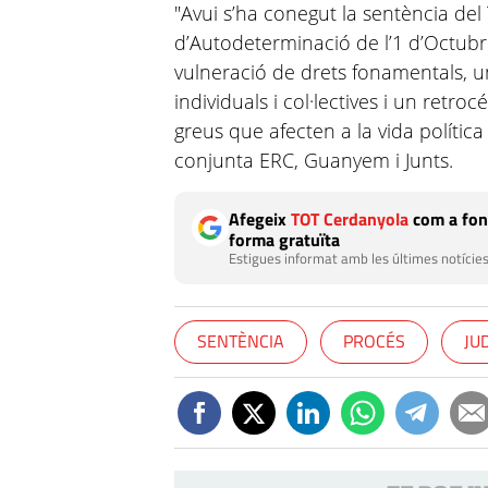
"Avui s’ha conegut la sentència del
d’Autodeterminació de l’1 d’Octub
vulneració de drets fonamentals, una
individuals i col·lectives i un ret
greus que afecten a la vida política
conjunta ERC, Guanyem i Junts.
Afegeix
TOT Cerdanyola
com a fon
forma gratuïta
Estigues informat amb les últimes notícies
SENTÈNCIA
PROCÉS
JUD