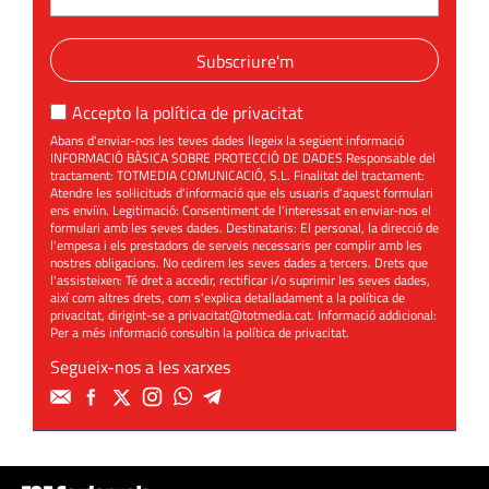
Subscriure'm
Accepto la
política de privacitat
Abans d'enviar-nos les teves dades llegeix la següent informació
INFORMACIÓ BÀSICA SOBRE PROTECCIÓ DE DADES Responsable del
tractament: TOTMEDIA COMUNICACIÓ, S.L. Finalitat del tractament:
Atendre les sol·licituds d'informació que els usuaris d'aquest formulari
ens enviïn. Legitimació: Consentiment de l'interessat en enviar-nos el
formulari amb les seves dades. Destinataris: El personal, la direcció de
l'empesa i els prestadors de serveis necessaris per complir amb les
nostres obligacions. No cedirem les seves dades a tercers. Drets que
l'assisteixen: Té dret a accedir, rectificar i/o suprimir les seves dades,
així com altres drets, com s'explica detalladament a la política de
privacitat, dirigint-se a
privacitat@totmedia.cat
. Informació addicional:
Per a més informació consultin la
política de privacitat
.
Segueix-nos a les xarxes