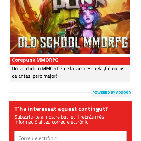
Corepunk MMORPG
Un verdadero MMORPG de la vieja escuela ¡Cómo los
de antes, pero mejor!
POWERED BY ADDOOR
T'ha interessat aquest contingut?
Subscriu-te al nostre butlletí i rebràs més
informació al teu correu electrònic