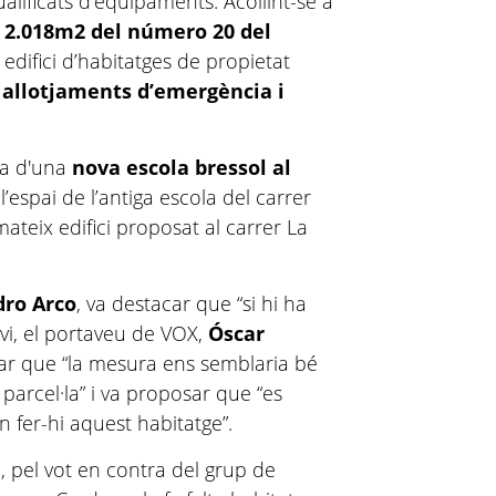
alificats d’equipaments. Acollint-se a
 2.018m2 del número 20 del
 edifici d’habitatges de propietat
a
allotjaments d’emergència i
ra d'una
nova escola bressol al
l’espai de l’antiga escola del carrer
 mateix edifici proposat al carrer La
ro Arco
, va destacar que “si hi ha
anvi, el portaveu de VOX,
Óscar
car que “la mesura ens semblaria bé
parcel·la” i va proposar que “es
n fer-hi aquest habitatge”.
, pel vot en contra del grup de