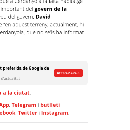
que a Cerdanyola fa falta habitatge
ó important del
govern de la
aveu del govern,
David
e “en aquest terreny, actualment, hi
Cerdanyola, que no se’ls ha informat
t preferida de Google de
ACTIVAR ARA
 d'actualitat
 a la ciutat
.
App
,
Telegram
i
butlletí
cebook
,
Twitter
i
Instagram
.