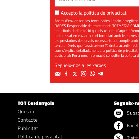
Accepto la
política de privacitat
Abans d'enviar-nos les teves dades llegeix la seg
DADES Responsable del tractament: TOTMEDIA COMUNIC
sol·licituds d'informació que els usuaris d'aquest for
l'interessat en enviar-nos el formulari amb les seves d
els prestadors de serveis necessaris per complir amb 
tercers. Drets que l'assisteixen: Té dret a accedir, rect
com s'explica detalladament a la política de privacitat,
addicional: Per a més informació consultin la
política 
Segueix-nos a les xarxes
TOT Cerdanyola
Segueix-n
Qui sóm
Subscr
Contacte
Face
Publicitat
Política de privacitat
Twitt