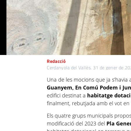
Redacció
Cerdanyola del Vallès.
31 de gener de 20
Una de les mocions que ja s’havia 
Guanyem, En Comú Podem i Jun
edifici destinat a
habitatge dotaci
finalment, rebutjada amb el vot en
Els quatre grups municipals propo
modificació del 2023 del
Pla Gene