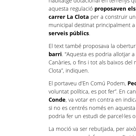
habitatge dotacional en terrenys qu
aquesta regulació
proposaven els
carrer La Clota
per a construir un
municipal destinat principalment 
serveis públics
.
El text també proposava la obertu
barri
. "Aquesta es podria allotjar a 
Canàries, o fins i tot als baixos del
Clota”, indiquen.
El portaveu d’En Comú Podem,
Ped
voluntat política, es pot fer”. En c
Conde
, va votar en contra en indi
si no es centrés només en aquesta 
podria fer un estudi de parcel·les o
La moció va ser rebutjada, per això