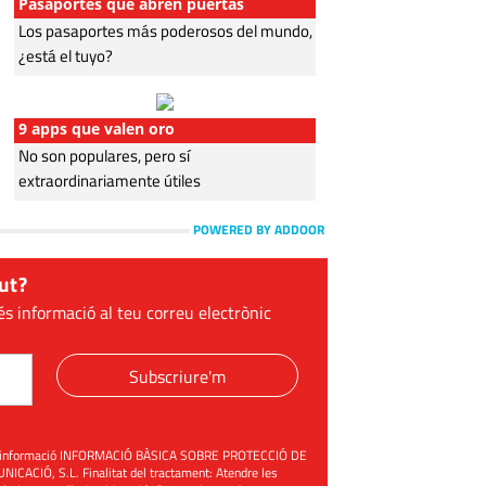
Pasaportes que abren puertas
Los pasaportes más poderosos del mundo,
¿está el tuyo?
9 apps que valen oro
No son populares, pero sí
extraordinariamente útiles
POWERED BY ADDOOR
ut?
és informació al teu correu electrònic
Subscriure'm
üent informació INFORMACIÓ BÀSICA SOBRE PROTECCIÓ DE
ACIÓ, S.L. Finalitat del tractament: Atendre les