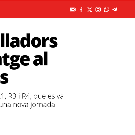
lladors
tge al
s
1, R3 i R4, que es va
n una nova jornada