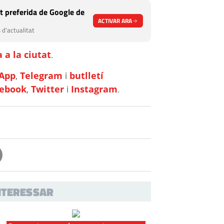
t preferida de Google de
ACTIVAR ARA
 d'actualitat
 a la ciutat
.
App
,
Telegram
i
butlletí
cebook
,
Twitter
i
Instagram
.
INTERESSAR