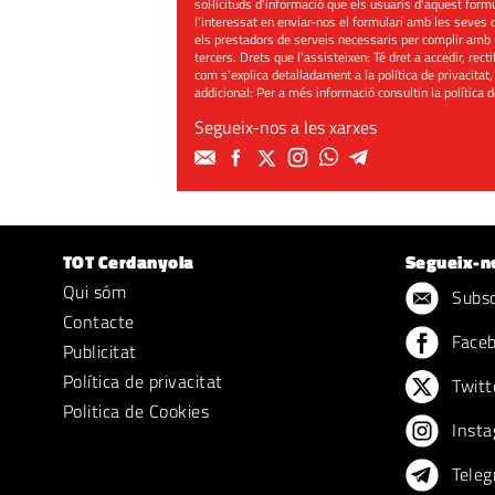
sol·licituds d'informació que els usuaris d'aquest for
l'interessat en enviar-nos el formulari amb les seves d
els prestadors de serveis necessaris per complir amb 
tercers. Drets que l'assisteixen: Té dret a accedir, rect
com s'explica detalladament a la política de privacitat,
addicional: Per a més informació consultin la
política 
Segueix-nos a les xarxes
TOT Cerdanyola
Segueix-n
Qui sóm
Subscr
Contacte
Face
Publicitat
Política de privacitat
Twitt
Politica de Cookies
Insta
Teleg