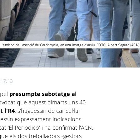
L'andana de l'estació de Cerdanyola, en una imatge d'arxiu. FOTO: Albert Segura (ACN)
 17:13
 pel
presumpte sabotatge al
ovocat que aquest dimarts uns 40
t l'R4
, s'haguessin de cancel·lar
bessin expressament indicacions
t 'El Periodico' i ha confirmat l'ACN.
ue els dos treballadors -gestors