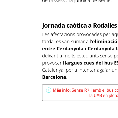
de l'assessoria jurídica de Renfe.
Jornada caòtica a Rodalies
Les afectacions provocades per aqu
tarda, es van sumar a l'
eliminació 
entre Cerdanyola i Cerdanyola 
deixant a molts estediants sense po
provocar
llargues
cues del bus E
Catalunya, per a intentar agafar un
Barcelona
.
Més info:
Sense R7 i amb el bus c
la UAB en plen