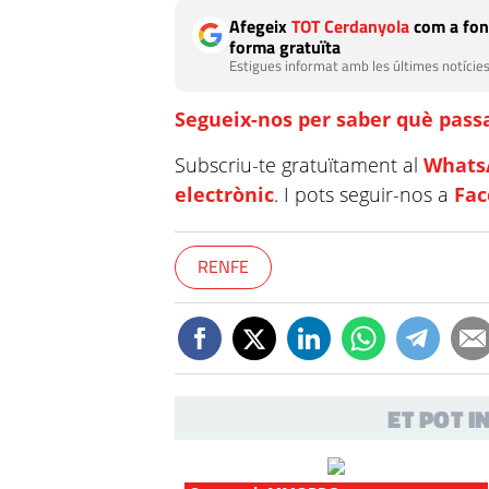
Afegeix
TOT Cerdanyola
com a fon
forma gratuïta
Estigues informat amb les últimes notícies
Segueix-nos per saber què passa
Subscriu-te gratuïtament al
Whats
electrònic
. I pots seguir-nos a
Fa
RENFE
ET POT 