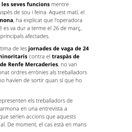
 les seves funcions
mentre
suspès de sou i feina. Aquest matí, el
rmona
, ha explicat que l'operadora
 es va dur a terme el 26 de març,
principals afectades.
última de les
jornades de vaga de 24
minoritaris
contra el
traspàs de
ó de Renfe Mercaderies
, no van
nat ordres errònies als treballadors
 no havien de sortir quan sí que ho
epresenten els treballadors de
Carmona en una entrevista a
 que serien accions que aquests
dual. De moment, el cas està en mans