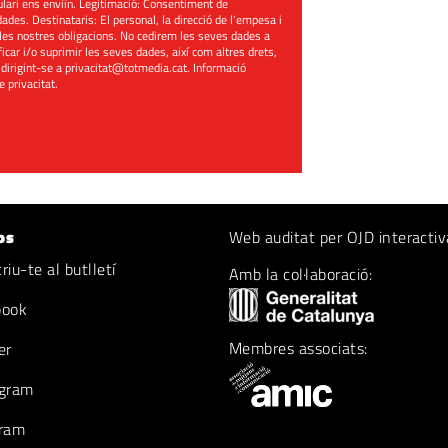
mulari ens enviïn. Legitimació: Consentiment de
ades. Destinataris: El personal, la direcció de l'empesa i
les nostres obligacions. No cedirem les seves dades a
ificar i/o suprimir les seves dades, així com altres drets,
 dirigint-se a
privacitat@totmedia.cat
. Informació
de privacitat
.
os
Web auditat per OJD interactiv
iu-te al butlletí
Amb la col·laboració:
book
Membres associats:
er
gram
ram