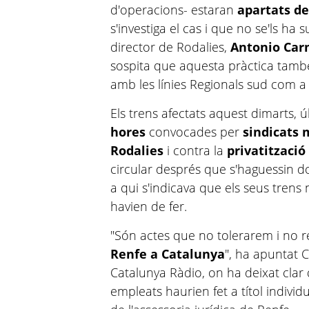
d'operacions- estaran
apartats de
s'investiga el cas i que no se'ls ha 
director de Rodalies,
Antonio Ca
sospita que aquesta pràctica també
amb les línies Regionals sud com a 
Els trens afectats aquest dimarts, 
hores
convocades per
sindicats 
Rodalies
i contra la
privatitzaci
circular després que s'haguessin do
a qui s'indicava que els seus trens
havien de fer.
"Són actes que no tolerarem i no r
Renfe a Catalunya
", ha apuntat 
Catalunya Ràdio, on ha deixat clar
empleats haurien fet a títol indivi