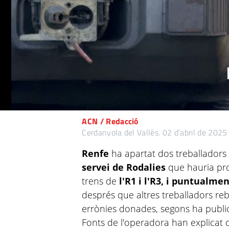
ACN / Redacció
Cerdanyola del Vallès.
02 d’abril de 2025
Renfe
ha apartat dos treballadors
servei de Rodalies
que hauria pr
trens de
l'R1 i l'R3, i puntualmen
després que altres treballadors re
errònies donades, segons ha publica
Fonts de l'operadora han explicat q