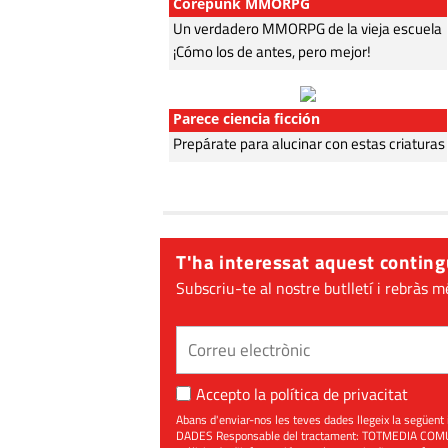
Corepunk MMORPG
Un verdadero MMORPG de la vieja escuela
¡Cómo los de antes, pero mejor!
Parece ciencia ficción
Prepárate para alucinar con estas criaturas
T'ha interessat aquest conting
Subscriu-te al nostre butlletí i rebràs m
Accepto la
política de privacitat
Abans d'enviar-nos les teves dades llegeix la seg
DADES Responsable del tractament: TOTMEDIA COMUNIC