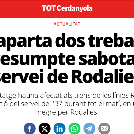
ACTUALITAT
aparta dos treba
resumpte sabota
servei de Rodalie
tge hauria afectat als trens de les línies R
ció del servei de l'R7 durant tot el matí, e
negre per Rodalies