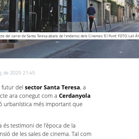
te del carrer de Santa Teresa abans de l'enderroc dels Cinemes 'El Punt'. FOTO: Lali Á
ç de 2025 21:45
 futur del
sector Santa Teresa
, a
ojecte ara conegut com a
Cerdanyola
ó urbanística més important que
.
a és testimoni de l’època de la
ansió de les sales de cinema. Tal com