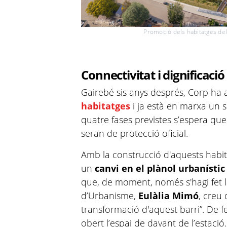
Promoció dels habitatges de
Connectivitat i dignificació 
Gairebé sis anys després, Corp ha 
habitatges
i ja està en marxa un s
quatre fases previstes s’espera que
seran de protecció oficial.
Amb la construcció d'aquests habi
un
canvi en el plànol urbanístic
que, de moment, només s'hagi fet l
d’Urbanisme,
Eulàlia Mimó
, creu 
transformació d'aquest barri”. De f
obert l’espai de davant de l’estació