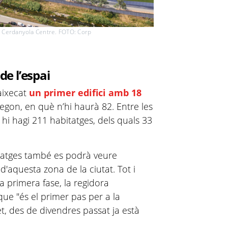
l Cerdanyola Centre. FOTO: Corp
de l’espai
aixecat
un primer edifici amb 18
egon, en què n’hi haurà 82. Entre les
 hi hagi 211 habitatges, dels quals 33
tatges també es podrà veure
d'aquesta zona de la ciutat. Tot i
a primera fase, la regidora
que "és el primer pas per a la
et, des de divendres passat ja està
.