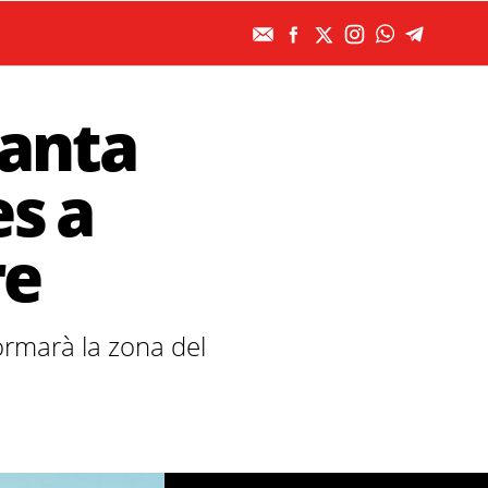
Santa
es a
re
ormarà la zona del