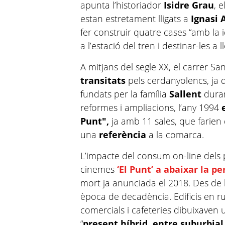
apunta l’historiador
Isidre Grau
, 
estan estretament lligats a
Ignasi 
fer construir quatre cases “amb la 
a l’estació del tren i destinar-les a 
A mitjans del segle XX, el carrer S
transitats
pels cerdanyolencs, ja 
fundats per la família
Sallent
duran
reformes i ampliacions, l’any 1994
Punt",
ja amb 11 sales, que farie
una
referència
a la comarca.
L’impacte del consum on-line dels p
cinemes
‘El Punt’ a abaixar la p
mort ja anunciada el 2018. Des de
època de decadència. Edificis en ru
comercials i cafeteries dibuixaven 
“
present híbrid, entre suburbial