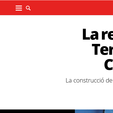
La r
Ter
C
La construcció de