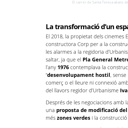
El carrer de Santa Teresa abans d
La transformació d’un espa
El 2018, la propietat dels cinemes E
constructora Corp per a la constru
les alarmes a la regidoria d’Urba
saltar, ja que el
Pla General Metr
l’any
1976
contemplava la constru
“
desenvolupament hostil
, sense
comerç o el lleure ni connexió amb 
del llavors regidor d’Urbanisme
Iv
Després de les negociacions amb la
una
proposta de modificació de
més
zones verdes
i la construcci