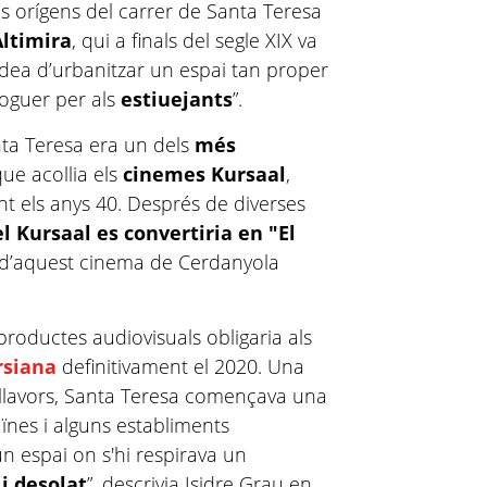
els orígens del carrer de Santa Teresa
Altimira
, qui a finals del segle XIX va
idea d’urbanitzar un espai tan proper
lloguer per als
estiuejants
”.
anta Teresa era un dels
més
que acollia els
cinemes Kursaal
,
t els anys 40. Després de diverses
el Kursaal es convertiria en "El
n d’aquest cinema de Cerdanyola
roductes audiovisuals obligaria als
ersiana
definitivament el 2020. Una
 llavors, Santa Teresa començava una
ïnes i alguns establiments
un espai on s'hi respirava un
 i desolat
”, descrivia Isidre Grau en