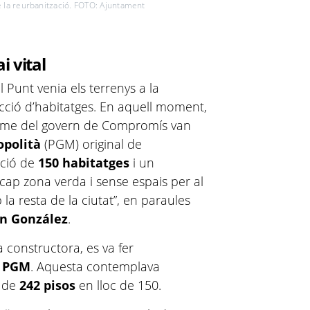
e la reurbanització. FOTO: Ajuntament
i vital
l Punt venia els terrenys a la
cció d’habitatges. En aquell moment,
nisme del govern de Compromís van
opolità
(PGM) original de
cció de
150 habitatges
i un
 cap zona verda i sense espais per al
la resta de la ciutat”, en paraules
an González
.
 constructora, es va fer
l PGM
. Aquesta contemplava
ó de
242 pisos
en lloc de 150.