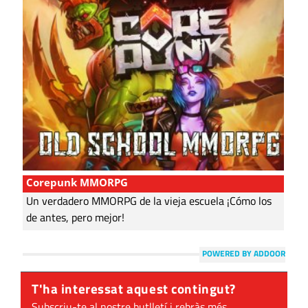
Corepunk MMORPG
Un verdadero MMORPG de la vieja escuela ¡Cómo los
de antes, pero mejor!
POWERED BY ADDOOR
T'ha interessat aquest contingut?
Subscriu-te al nostre butlletí i rebràs més