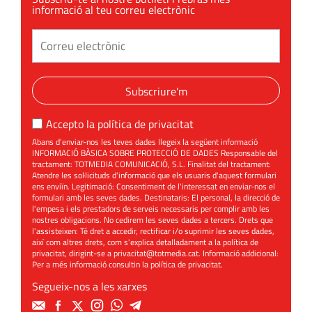
informació al teu correu electrònic
Subscriure'm
Accepto la
política de privacitat
Abans d'enviar-nos les teves dades llegeix la següent informació
INFORMACIÓ BÀSICA SOBRE PROTECCIÓ DE DADES Responsable del
tractament: TOTMEDIA COMUNICACIÓ, S.L. Finalitat del tractament:
Atendre les sol·licituds d'informació que els usuaris d'aquest formulari
ens enviïn. Legitimació: Consentiment de l'interessat en enviar-nos el
formulari amb les seves dades. Destinataris: El personal, la direcció de
l'empesa i els prestadors de serveis necessaris per complir amb les
nostres obligacions. No cedirem les seves dades a tercers. Drets que
l'assisteixen: Té dret a accedir, rectificar i/o suprimir les seves dades,
així com altres drets, com s'explica detalladament a la política de
privacitat, dirigint-se a
privacitat@totmedia.cat
. Informació addicional:
Per a més informació consultin la
política de privacitat
.
Segueix-nos a les xarxes