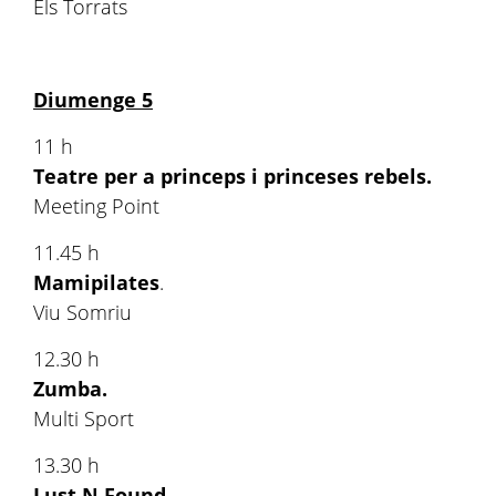
Els Torrats
Diumenge 5
11 h
Teatre per a princeps i princeses rebels.
Meeting Point
11.45 h
Mamipilates
.
Viu Somriu
12.30 h
Zumba.
Multi Sport
13.30 h
Lust.N.Found.