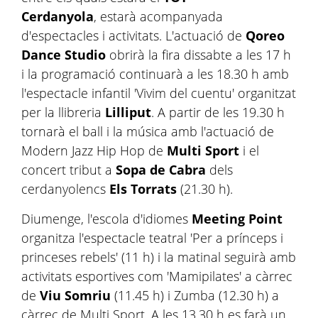
Cerdanyola
, estarà acompanyada
d'espectacles i activitats. L'actuació de
Qoreo
Dance Studio
obrirà la fira dissabte a les 17 h
i la programació continuarà a les 18.30 h amb
l'espectacle infantil 'Vivim del cuentu' organitzat
per la llibreria
Lilliput
. A partir de les 19.30 h
tornarà el ball i la música amb l'actuació de
Modern Jazz Hip Hop de
Multi Sport
i el
concert tribut a
Sopa de Cabra
dels
cerdanyolencs
Els
Torrats
(21.30 h).
Diumenge, l'escola d'idiomes
Meeting
Point
organitza l'espectacle teatral 'Per a prínceps i
princeses rebels' (11 h) i la matinal seguirà amb
activitats esportives com 'Mamipilates' a càrrec
de
Viu
Somriu
(11.45 h) i Zumba (12.30 h) a
càrrec de Multi Sport. A les 13.30 h es farà un