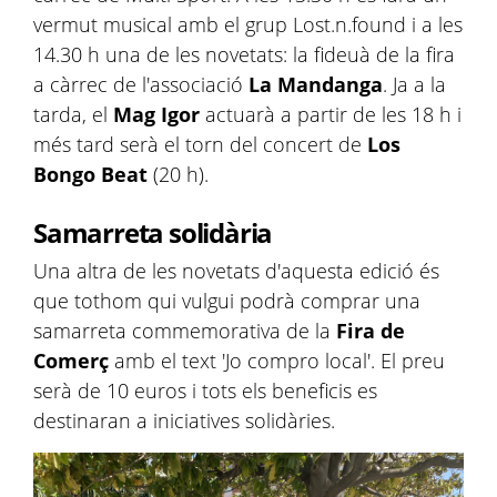
vermut musical amb el grup Lost.n.found i a les
14.30 h una de les novetats: la fideuà de la fira
a càrrec de l'associació
La
Mandanga
. Ja a la
tarda, el
Mag
Igor
actuarà a partir de les 18 h i
més tard serà el torn del concert de
Los
Bongo Beat
(20 h).
Samarreta solidària
Una altra de les novetats d'aquesta edició és
que tothom qui vulgui podrà comprar una
samarreta commemorativa de la
Fira de
Comerç
amb el text 'Jo compro local'. El preu
serà de 10 euros i tots els beneficis es
destinaran a iniciatives solidàries.