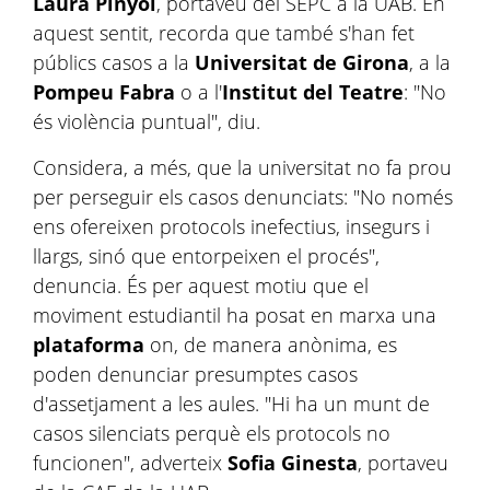
Laura Pinyol
, portaveu del SEPC a la UAB. En
aquest sentit, recorda que també s'han fet
públics casos a la
Universitat de Girona
, a la
Pompeu Fabra
o a l'
Institut del Teatre
: "No
és violència puntual", diu.
Considera, a més, que la universitat no fa prou
per perseguir els casos denunciats: "No només
ens ofereixen protocols inefectius, insegurs i
llargs, sinó que entorpeixen el procés",
denuncia. És per aquest motiu que el
moviment estudiantil ha posat en marxa una
plataforma
on, de manera anònima, es
poden denunciar presumptes casos
d'assetjament a les aules. "Hi ha un munt de
casos silenciats perquè els protocols no
funcionen", adverteix
Sofia Ginesta
, portaveu