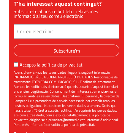
T'ha interessat aquest contingut?
Subscriu-te al nostre butlletí i rebràs més
informació al teu correu electrònic
Subscriure'm
Accepto la
política de privacitat
Abans d'enviar-nos les teves dades llegeix la següent informació
INFORMACIÓ BÀSICA SOBRE PROTECCIÓ DE DADES Responsable del
tractament: TOTMEDIA COMUNICACIÓ, S.L. Finalitat del tractament:
Atendre les sol·licituds d'informació que els usuaris d'aquest formulari
ens enviïn. Legitimació: Consentiment de l'interessat en enviar-nos el
formulari amb les seves dades. Destinataris: El personal, la direcció de
l'empesa i els prestadors de serveis necessaris per complir amb les
nostres obligacions. No cedirem les seves dades a tercers. Drets que
l'assisteixen: Té dret a accedir, rectificar i/o suprimir les seves dades,
així com altres drets, com s'explica detalladament a la política de
privacitat, dirigint-se a
privacitat@totmedia.cat
. Informació addicional:
Per a més informació consultin la
política de privacitat
.