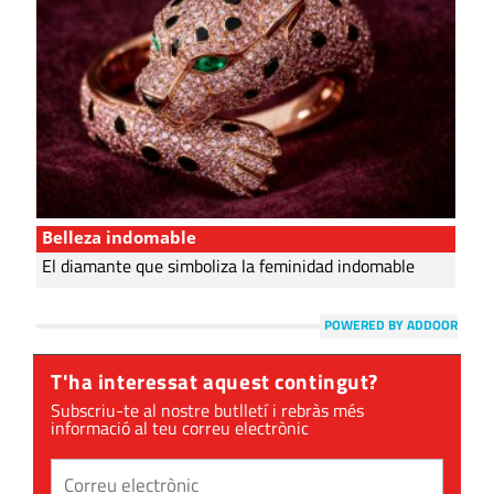
Belleza indomable
El diamante que simboliza la feminidad indomable
POWERED BY ADDOOR
T'ha interessat aquest contingut?
Subscriu-te al nostre butlletí i rebràs més
informació al teu correu electrònic