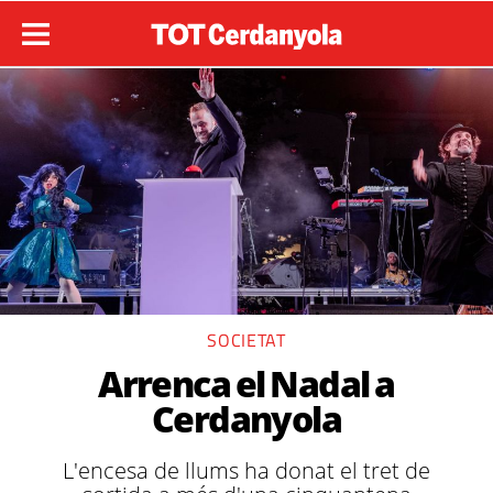
SOCIETAT
Arrenca el Nadal a
Cerdanyola
L'encesa de llums ha donat el tret de