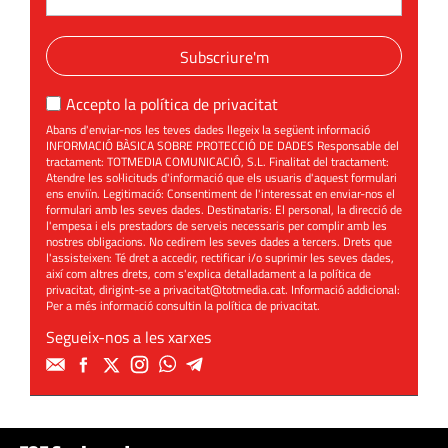
Subscriure'm
Accepto la
política de privacitat
Abans d'enviar-nos les teves dades llegeix la següent informació
INFORMACIÓ BÀSICA SOBRE PROTECCIÓ DE DADES Responsable del
tractament: TOTMEDIA COMUNICACIÓ, S.L. Finalitat del tractament:
Atendre les sol·licituds d'informació que els usuaris d'aquest formulari
ens enviïn. Legitimació: Consentiment de l'interessat en enviar-nos el
formulari amb les seves dades. Destinataris: El personal, la direcció de
l'empesa i els prestadors de serveis necessaris per complir amb les
nostres obligacions. No cedirem les seves dades a tercers. Drets que
l'assisteixen: Té dret a accedir, rectificar i/o suprimir les seves dades,
així com altres drets, com s'explica detalladament a la política de
privacitat, dirigint-se a
privacitat@totmedia.cat
. Informació addicional:
Per a més informació consultin la
política de privacitat
.
Segueix-nos a les xarxes