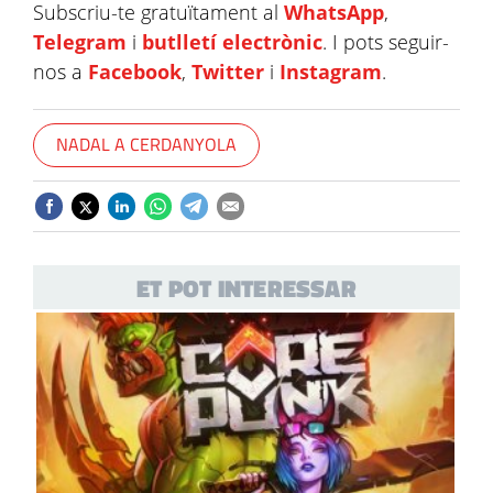
Subscriu-te gratuïtament al
WhatsApp
,
Telegram
i
butlletí electrònic
. I pots seguir-
nos a
Facebook
,
Twitter
i
Instagram
.
NADAL A CERDANYOLA
ET POT INTERESSAR