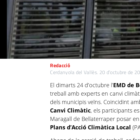
Redacció
Cerdanyola del Vallès.
20 d’octubre de 2
El dimarts 24 d’octubre l’
EMD de B
treball amb experts en canvi climà
dels municipis veïns. Coincidint am
Canvi Climàtic
, els participants e
Maragall de Bellaterraper posar e
Plans d’Acció Climàtica Local
(PA