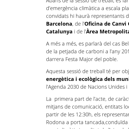
Abans de la sessió de treball, es fa
d’emergència climàtica a escala plan
convidats hi haurà representants 
Barcelona
, de l’
Oficina de Canvi 
Catalunya
i de l’
Àrea Metropolit
A més a més, es parlarà del cas Bel
de la petjada de carboni a l’any 201
darrera Festa Major del poble.
Aquesta sessió de treball té per ob
energètica i ecològica dels mun
l’Agenda 2030 de Nacions Unides i e
La primera part de l’acte, de caràc
mitjans de comunicació, entitats loc
partir de les 12:30h, els representa
Rodona a porta tancada,conduïda p