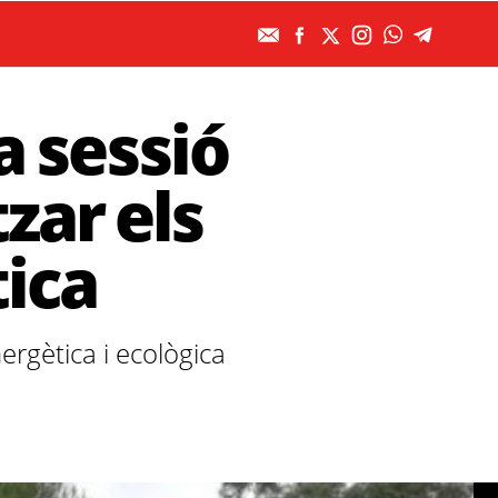
a sessió
zar els
tica
nergètica i ecològica