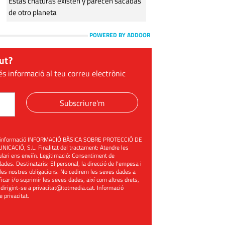
Estas criaturas existen y parecen sacadas
de otro planeta
POWERED BY ADDOOR
ut?
és informació al teu correu electrònic
Subscriure'm
üent informació INFORMACIÓ BÀSICA SOBRE PROTECCIÓ DE
ACIÓ, S.L. Finalitat del tractament: Atendre les
mulari ens enviïn. Legitimació: Consentiment de
ades. Destinataris: El personal, la direcció de l'empesa i
les nostres obligacions. No cedirem les seves dades a
ificar i/o suprimir les seves dades, així com altres drets,
 dirigint-se a
privacitat@totmedia.cat
. Informació
de privacitat
.