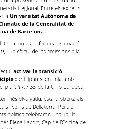
rà una presentació de la situació
etària iregional. Entre els experts
de la
Universitat Autònoma de
Climàtic de la Generalitat de
ana de Barcelona.
laterra, on es va fer una estimació
9, i un càlcul de les emissions a la
jectiu
activar la transició
icipis
participants, en línia amb
l pla '
Fit for 55'
de la Unió Europea.
ter més divulgatiu, estarà oberta als
als i veïns de Bellaterra. Però a
nts polítics celebraran una Taula
er Elena Lacort, Cap de l’Oficina de