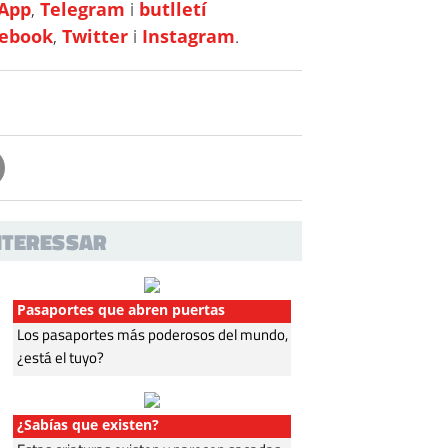
App
,
Telegram
i
butlletí
cebook
,
Twitter
i
Instagram
.
INTERESSAR
Pasaportes que abren puertas
Los pasaportes más poderosos del mundo,
¿está el tuyo?
¿Sabías que existen?