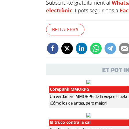
Subscriu-te gratuïtament al
Whats
electrònic
. I pots seguir-nos a
Fa
BELLATERRA
ET POT 
Corepunk MMORPG
Un verdadero MMORPG de la vieja escuela
¡Cómo los de antes, pero mejor!
El truco contra la cal