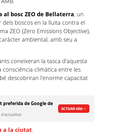
 l’AMB.
ta al bosc ZEO de Bellaterra
, un
 dels boscos en la lluita contra el
orma ZEO (Zero Emissions Objective),
 caràcter ambiental, amb seu a
ipants coneixeran la tasca d’aquesta
 consciència climàtica entre les
ambé descobriran l’enorme capacitat
t preferida de Google de
ACTIVAR ARA
 d'actualitat
 a la ciutat
.