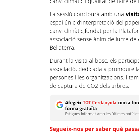
canvi climàtic i qualitat de l’aire de
La sessió conclourà amb una
visi
espai únic d’interpretació del paper
canvi climàtic,fundat per la Plataf
associació sense ànim de lucre de
Bellaterra.
Durant la visita al bosc, els partic
associació, dedicada a promoure la
persones i les organitzacions. I t
de captura de CO2 dels arbres.
Afegeix
TOT Cerdanyola
com a fon
forma gratuïta
Estigues informat amb les últimes notícies
Segueix-nos per saber què passa