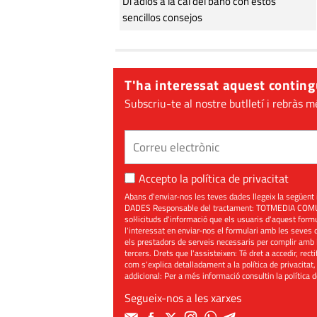
Di adiós a la cal del baño con estos
sencillos consejos
T'ha interessat aquest conting
Subscriu-te al nostre butlletí i rebràs m
Accepto la
política de privacitat
Abans d'enviar-nos les teves dades llegeix la seg
DADES Responsable del tractament: TOTMEDIA COMUNIC
sol·licituds d'informació que els usuaris d'aquest for
l'interessat en enviar-nos el formulari amb les seves d
els prestadors de serveis necessaris per complir amb 
tercers. Drets que l'assisteixen: Té dret a accedir, rect
com s'explica detalladament a la política de privacitat,
addicional: Per a més informació consultin la
política 
Segueix-nos a les xarxes