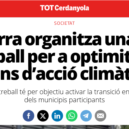
SOCIETAT
rra organitza un
ball per a optimit
ns d’acció climà
eball té per objectiu activar la transició e
dels municipis participants