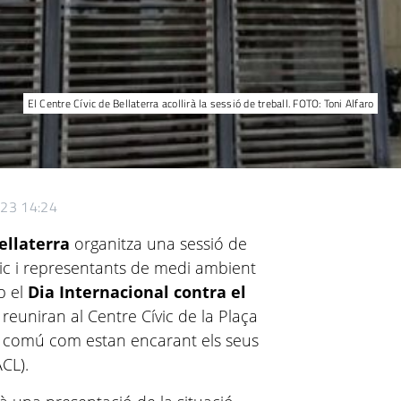
El Centre Cívic de Bellaterra acollirà la sessió de treball. FOTO: Toni Alfaro
023 14:24
ellaterra
organitza una sessió de
tic i representants de medi ambient
b el
Dia Internacional contra el
s reuniran al Centre Cívic de la Plaça
n comú com estan encarant els seus
CL).