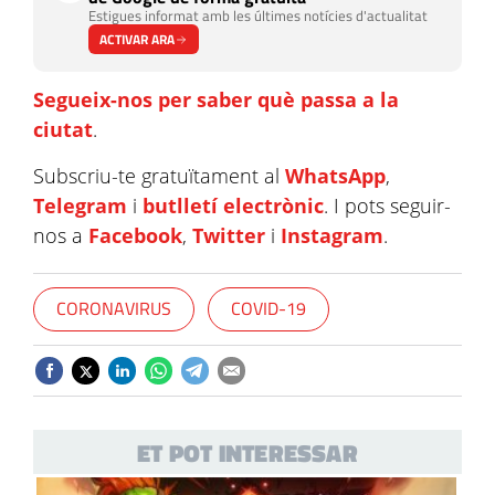
Estigues informat amb les últimes notícies d'actualitat
ACTIVAR ARA
Segueix-nos per saber què passa a la
ciutat
.
Subscriu-te gratuïtament al
WhatsApp
,
Telegram
i
butlletí electrònic
. I pots seguir-
nos a
Facebook
,
Twitter
i
Instagram
.
CORONAVIRUS
COVID-19
ET POT INTERESSAR