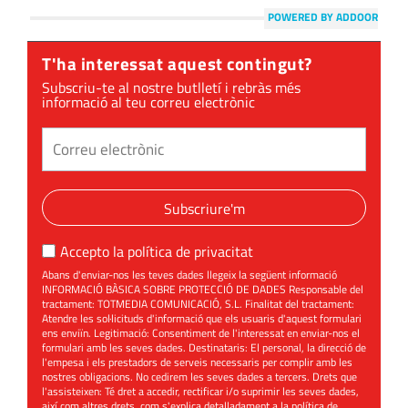
POWERED BY ADDOOR
T'ha interessat aquest contingut?
Subscriu-te al nostre butlletí i rebràs més
informació al teu correu electrònic
Subscriure'm
Accepto la
política de privacitat
Abans d'enviar-nos les teves dades llegeix la següent informació
INFORMACIÓ BÀSICA SOBRE PROTECCIÓ DE DADES Responsable del
tractament: TOTMEDIA COMUNICACIÓ, S.L. Finalitat del tractament:
Atendre les sol·licituds d'informació que els usuaris d'aquest formulari
ens enviïn. Legitimació: Consentiment de l'interessat en enviar-nos el
formulari amb les seves dades. Destinataris: El personal, la direcció de
l'empesa i els prestadors de serveis necessaris per complir amb les
nostres obligacions. No cedirem les seves dades a tercers. Drets que
l'assisteixen: Té dret a accedir, rectificar i/o suprimir les seves dades,
així com altres drets, com s'explica detalladament a la política de