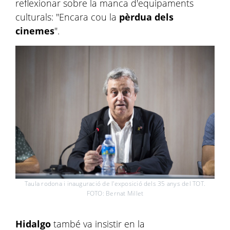
reflexionar sobre la manca d'equipaments
culturals: "Encara cou la
pèrdua dels
cinemes
".
Taula rodona i inauguració de l'exposició dels 35 anys del TOT.
FOTO: Bernat Millet
Hidalgo
també va insistir en la