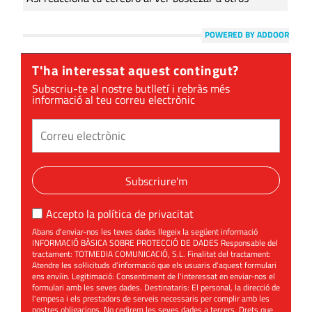
POWERED BY ADDOOR
T'ha interessat aquest contingut?
Subscriu-te al nostre butlletí i rebràs més
informació al teu correu electrònic
Subscriure'm
Accepto la
política de privacitat
Abans d'enviar-nos les teves dades llegeix la següent informació
INFORMACIÓ BÀSICA SOBRE PROTECCIÓ DE DADES Responsable del
tractament: TOTMEDIA COMUNICACIÓ, S.L. Finalitat del tractament:
Atendre les sol·licituds d'informació que els usuaris d'aquest formulari
ens enviïn. Legitimació: Consentiment de l'interessat en enviar-nos el
formulari amb les seves dades. Destinataris: El personal, la direcció de
l'empesa i els prestadors de serveis necessaris per complir amb les
nostres obligacions. No cedirem les seves dades a tercers. Drets que