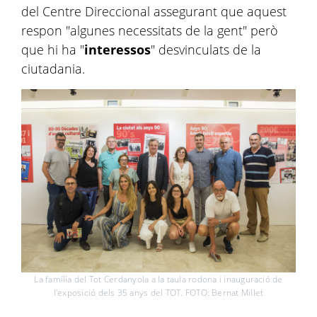
del Centre Direccional assegurant que aquest
respon "algunes necessitats de la gent" però
que hi ha "
interessos
" desvinculats de la
ciutadania.
La família del Tot Cerdanyola a la taula rodona i inauguració de
l'exposició dels 35 anys del TOT. FOTO: Bernat Millet