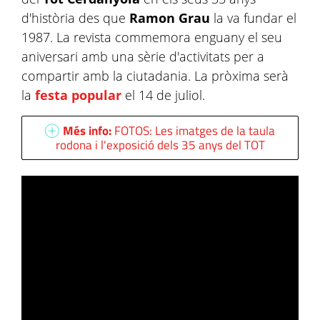
d'història des que
Ramon Grau
la va fundar el
1987. La revista commemora enguany el seu
aniversari amb una sèrie d'activitats per a
compartir amb la ciutadania. La pròxima serà
la
festa popular
el 14 de juliol.
Més info:
FOTOS: Les imatges de la taula
rodona i l'exposició dels 35 anys del TOT