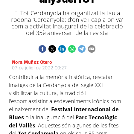
El Tot Cerdanyola ha organitzat la taula
rodona 'Cerdanyola: d’on ve i cap a on va'
com a activitat inaugural de la celebració
del 35è aniversari de la revista
Nora Muñoz Otero
07 de juliol de 2022 00:27
Contribuir a la memòria històrica, rescatar
imatges de la Cerdanyola del segle XX i
visibilitzar la cultura, la tradició i
l'esport assistint a esdeveniments icònics com
el naixement del
Festival Internacional de
Blues
o la inauguració del
Parc Tecnològic
del Vallès
. Aquestes són algunes de les fites
del
Tot Cerdanyola
en els seus 35 anys