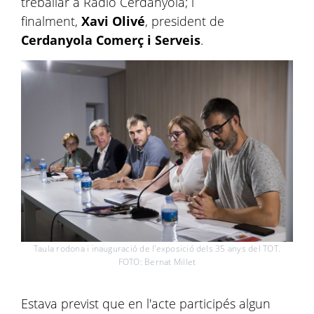
treballar a Ràdio Cerdanyola; i
finalment,
Xavi Olivé
, president de
Cerdanyola Comerç i Serveis
.
Taula rodona i inauguració de l'exposició dels 35 anys del TOT.
FOTO: Bernat Millet
Estava previst que en l'acte participés algun