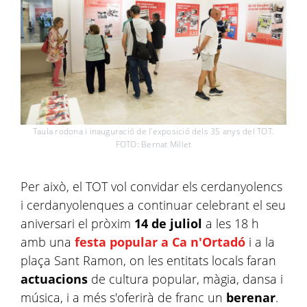
Taula rodona i inauguració de l'exposició dels 35 anys del TOT.
FOTO: Bernat Millet
Per això, el TOT vol convidar els cerdanyolencs
i cerdanyolenques a continuar celebrant el seu
aniversari el pròxim
14 de juliol
a les 18 h
amb una
festa popular a Ca n'Ortadó
i a la
plaça Sant Ramon, on les entitats locals faran
actuacions
de cultura popular, màgia, dansa i
música, i a més s'oferirà de franc un
berenar
.