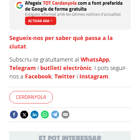
Afegeix
TOT Cerdanyola
com a font preferida
de Google de forma gratuïta
Estigues informat amb les últimes notícies d'actualitat
ACTIVAR ARA
Segueix-nos per saber què passa a la
ciutat
.
Subscriu-te gratuïtament al
WhatsApp
,
Telegram
i
butlletí electrònic
. I pots seguir-
nos a
Facebook
,
Twitter
i
Instagram
.
CERDANYOLA
ET POT INTERESSAR