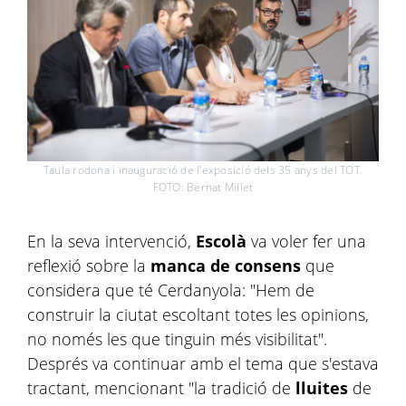
Taula rodona i inauguració de l'exposició dels 35 anys del TOT.
FOTO: Bernat Millet
En la seva intervenció,
Escolà
va voler fer una
reflexió sobre la
manca de consens
que
considera que té Cerdanyola: "Hem de
construir la ciutat escoltant totes les opinions,
no només les que tinguin més visibilitat".
Després va continuar amb el tema que s'estava
tractant, mencionant "la tradició de
lluites
de