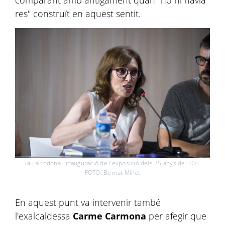
res" construït en aquest sentit.
Taula rodona i inauguració de l'exposició dels 35 anys del TOT.
FOTO: Bernat Millet
En aquest punt va intervenir també
l'exalcaldessa
Carme Carmona
per afegir que