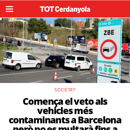
SOCIETAT
Comença el veto als
vehicles més
contaminants a Barcelona
però no es multarà fins a