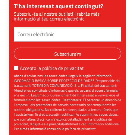
T'ha interessat aquest contingut?
Subscriu-te al nostre butlletí i rebràs més
informació al teu correu electrònic
Subscriure'm
Accepto la
política de privacitat
Abans d'enviar-nos les teves dades llegeix la següent informació
INFORMACIÓ BÀSICA SOBRE PROTECCIÓ DE DADES Responsable del
tractament: TOTMEDIA COMUNICACIÓ, S.L. Finalitat del tractament:
Atendre les sol·licituds d'informació que els usuaris d'aquest formulari
ens enviïn. Legitimació: Consentiment de l'interessat en enviar-nos el
formulari amb les seves dades. Destinataris: El personal, la direcció de
l'empesa i els prestadors de serveis necessaris per complir amb les
nostres obligacions. No cedirem les seves dades a tercers. Drets que
l'assisteixen: Té dret a accedir, rectificar i/o suprimir les seves dades,
així com altres drets, com s'explica detalladament a la política de
privacitat, dirigint-se a
privacitat@totmedia.cat
. Informació addicional:
Per a més informació consultin la
política de privacitat
.