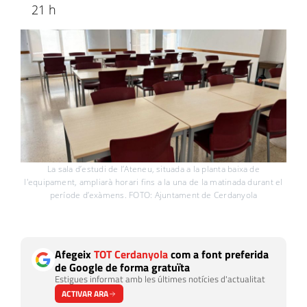
21 h
La sala d’estudi de l’Ateneu, situada a la planta baixa de
l'equipament, ampliarà horari fins a la una de la matinada durant el
període d’exàmens. FOTO: Ajuntament de Cerdanyola
Afegeix
TOT Cerdanyola
com a font preferida
de Google de forma gratuïta
Estigues informat amb les últimes notícies d'actualitat
ACTIVAR ARA