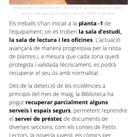
Aspecte de la biblioteca ahir, dia en què van iniciar-se les obres,
amb el pas tancat a la planta inferior. FOTO: Judit Josa.
Els treballs s’han iniciat a la
planta -1
de
l’equipament, on es troben
la sala d’estudi,
la sala de lectura i les oficines
. L’actuació
avançarà de manera progressiva per la resta
de plantes i, a mesura que cada zona quedi
protegida i validada tècnicament, es podrà
recuperar el seu ús amb normalitat.
Des de la detecció de les incidències a
principis del mes de maig, la Biblioteca ha
pogut
recuperar parcialment alguns
serveis i espais segurs
, permetent reprendre
el
servei de préstec
de documents de
diverses seccions, com els contes de Petits
Lectors, la novel·la juvenil, els còmics per