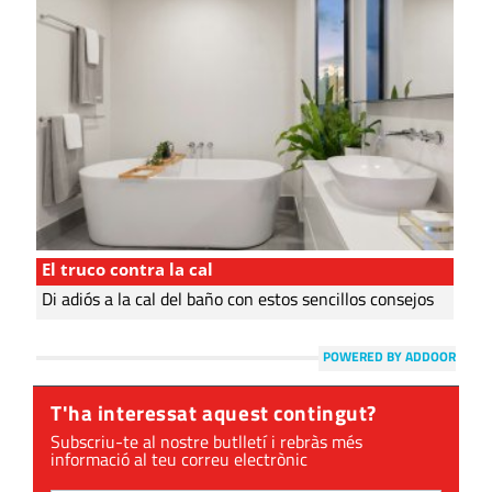
El truco contra la cal
Di adiós a la cal del baño con estos sencillos consejos
POWERED BY ADDOOR
T'ha interessat aquest contingut?
Subscriu-te al nostre butlletí i rebràs més
informació al teu correu electrònic