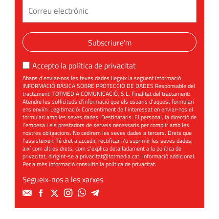
Subscriure'm
Accepto la
política de privacitat
Abans d'enviar-nos les teves dades llegeix la següent informació
INFORMACIÓ BÀSICA SOBRE PROTECCIÓ DE DADES Responsable del
tractament: TOTMEDIA COMUNICACIÓ, S.L. Finalitat del tractament:
Atendre les sol·licituds d'informació que els usuaris d'aquest formulari
ens enviïn. Legitimació: Consentiment de l'interessat en enviar-nos el
formulari amb les seves dades. Destinataris: El personal, la direcció de
l'empesa i els prestadors de serveis necessaris per complir amb les
nostres obligacions. No cedirem les seves dades a tercers. Drets que
l'assisteixen: Té dret a accedir, rectificar i/o suprimir les seves dades,
així com altres drets, com s'explica detalladament a la política de
privacitat, dirigint-se a
privacitat@totmedia.cat
. Informació addicional:
Per a més informació consultin la
política de privacitat
.
Segueix-nos a les xarxes