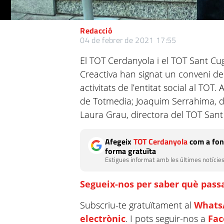
Redacció
04 de febrer de 2021 17:55
El TOT Cerdanyola i el TOT Sant C
Creactiva han signat un conveni de 
activitats de l’entitat social al TO
de Totmedia; Joaquim Serrahima, di
Laura Grau, directora del TOT Sant
Afegeix
TOT Cerdanyola
com a fon
forma gratuïta
Estigues informat amb les últimes notícies
Segueix-nos per saber què passa
Subscriu-te gratuïtament al
Whats
electrònic
. I pots seguir-nos a
Fa