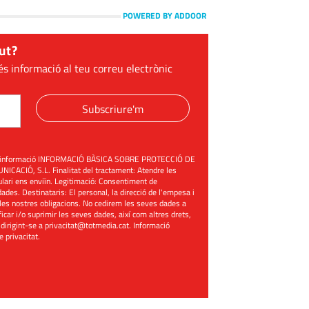
POWERED BY ADDOOR
ut?
és informació al teu correu electrònic
Subscriure'm
üent informació INFORMACIÓ BÀSICA SOBRE PROTECCIÓ DE
ACIÓ, S.L. Finalitat del tractament: Atendre les
mulari ens enviïn. Legitimació: Consentiment de
ades. Destinataris: El personal, la direcció de l'empesa i
les nostres obligacions. No cedirem les seves dades a
ificar i/o suprimir les seves dades, així com altres drets,
 dirigint-se a
privacitat@totmedia.cat
. Informació
de privacitat
.