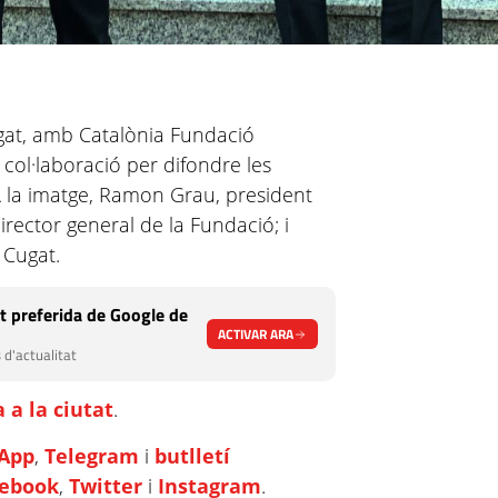
ugat, amb Catalònia Fundació
col·laboració per difondre les
T. A la imatge, Ramon Grau, president
rector general de la Fundació; i
 Cugat.
t preferida de Google de
ACTIVAR ARA
 d'actualitat
 a la ciutat
.
App
,
Telegram
i
butlletí
cebook
,
Twitter
i
Instagram
.