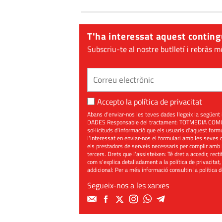
T'ha interessat aquest conting
Subscriu-te al nostre butlletí i rebràs m
Accepto la
política de privacitat
Abans d'enviar-nos les teves dades llegeix la seg
DADES Responsable del tractament: TOTMEDIA COMUNIC
sol·licituds d'informació que els usuaris d'aquest for
l'interessat en enviar-nos el formulari amb les seves d
els prestadors de serveis necessaris per complir amb 
tercers. Drets que l'assisteixen: Té dret a accedir, rect
com s'explica detalladament a la política de privacitat,
addicional: Per a més informació consultin la
política 
Segueix-nos a les xarxes