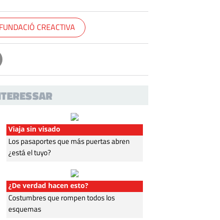
 FUNDACIÓ CREACTIVA
INTERESSAR
Viaja sin visado
Los pasaportes que más puertas abren
¿está el tuyo?
¿De verdad hacen esto?
Costumbres que rompen todos los
esquemas