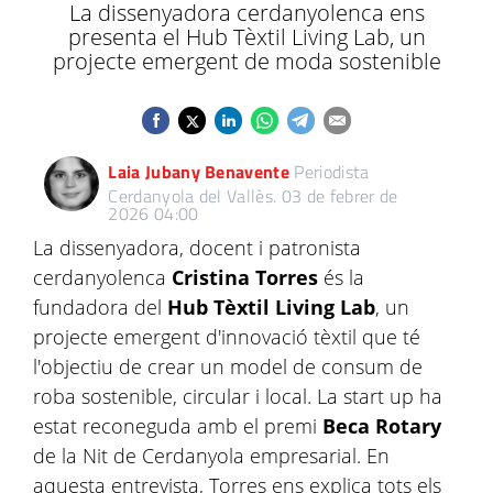
La dissenyadora cerdanyolenca ens
presenta el Hub Tèxtil Living Lab, un
projecte emergent de moda sostenible
Laia Jubany Benavente
Periodista
Cerdanyola del Vallès.
03 de febrer de
2026 04:00
La dissenyadora, docent i patronista
cerdanyolenca
Cristina Torres
és la
fundadora del
Hub Tèxtil Living Lab
, un
projecte emergent d'innovació tèxtil que té
l'objectiu de crear un model de consum de
roba sostenible, circular i local. La start up ha
estat reconeguda amb el premi
Beca Rotary
de la Nit de Cerdanyola empresarial. En
aquesta entrevista, Torres ens explica tots els