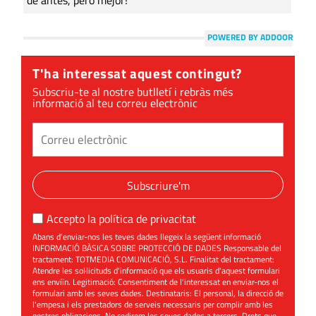
POWERED BY ADDOOR
T'ha interessat aquest contingut?
Subscriu-te al nostre butlletí i rebràs més
informació al teu correu electrònic
Subscriure'm
Accepto la
política de privacitat
Abans d'enviar-nos les teves dades llegeix la següent informació
INFORMACIÓ BÀSICA SOBRE PROTECCIÓ DE DADES Responsable del
tractament: TOTMEDIA COMUNICACIÓ, S.L. Finalitat del tractament:
Atendre les sol·licituds d'informació que els usuaris d'aquest formulari
ens enviïn. Legitimació: Consentiment de l'interessat en enviar-nos el
formulari amb les seves dades. Destinataris: El personal, la direcció de
l'empesa i els prestadors de serveis necessaris per complir amb les
nostres obligacions. No cedirem les seves dades a tercers. Drets que