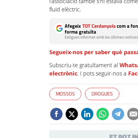
l'associació també s'hi estava come
fluid elèctric.
Afegeix
TOT Cerdanyola
com a fon
forma gratuïta
Estigues informat amb les últimes notícies
Segueix-nos per saber què passa
Subscriu-te gratuïtament al
Whats
electrònic
. I pots seguir-nos a
Fa
MOSSOS
DROGUES
ET POT 