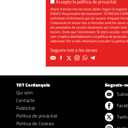
Accepto la
política de privacitat
Abans d'enviar-nos les teves dades llegeix la seg
DADES Responsable del tractament: TOTMEDIA COMUNIC
sol·licituds d'informació que els usuaris d'aquest for
l'interessat en enviar-nos el formulari amb les seves d
els prestadors de serveis necessaris per complir amb 
tercers. Drets que l'assisteixen: Té dret a accedir, rect
com s'explica detalladament a la política de privacitat,
addicional: Per a més informació consultin la
política 
Segueix-nos a les xarxes
TOT Cerdanyola
Segueix-n
Qui sóm
Subscr
Contacte
Face
Publicitat
Política de privacitat
Twitt
Politica de Cookies