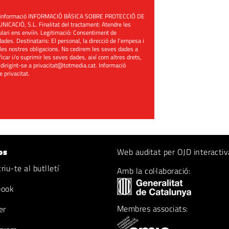
üent informació INFORMACIÓ BÀSICA SOBRE PROTECCIÓ DE
ACIÓ, S.L. Finalitat del tractament: Atendre les
mulari ens enviïn. Legitimació: Consentiment de
ades. Destinataris: El personal, la direcció de l'empesa i
les nostres obligacions. No cedirem les seves dades a
ificar i/o suprimir les seves dades, així com altres drets,
 dirigint-se a
privacitat@totmedia.cat
. Informació
de privacitat
.
os
Web auditat per OJD interactiv
iu-te al butlletí
Amb la col·laboració:
book
Membres associats:
er