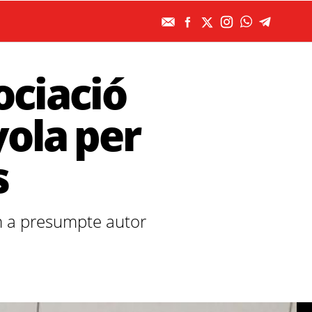
ociació
ola per
s
m a presumpte autor