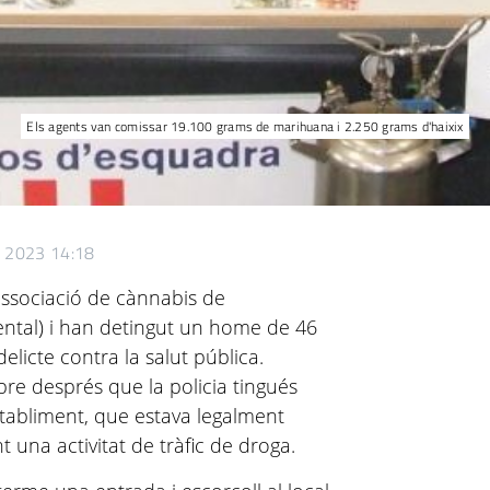
Els agents van comissar 19.100 grams de marihuana i 2.250 grams d'haixix
e 2023 14:18
ssociació de cànnabis de
dental) i han detingut un home de 46
licte contra la salut pública.
mbre després que la policia tingués
stabliment, que estava legalment
t una activitat de tràfic de droga.