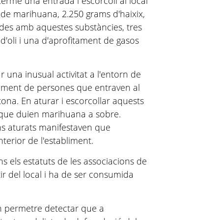
terme una entrada i escorcoll al local
de marihuana, 2.250 grams d'haixix,
ades amb aquestes substàncies, tres
d'oli i una d'aprofitament de gasos
 una inusual activitat a l'entorn de
oviment de persones que entraven al
tona. En aturar i escorcollar aquests
 que duien marihuana a sobre.
ans aturats manifestaven que
terior de l'establiment.
s els estatuts de les associacions de
ir del local i ha de ser consumida
an permetre detectar que a