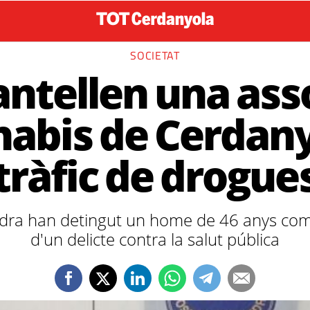
SOCIETAT
tellen una ass
nabis de Cerdany
tràfic de drogue
dra han detingut un home de 46 anys co
d'un delicte contra la salut pública