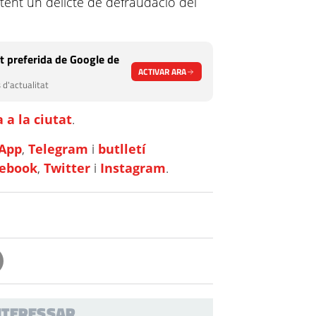
tent un delicte de defraudació del
t preferida de Google de
ACTIVAR ARA
 d'actualitat
 a la ciutat
.
App
,
Telegram
i
butlletí
cebook
,
Twitter
i
Instagram
.
INTERESSAR