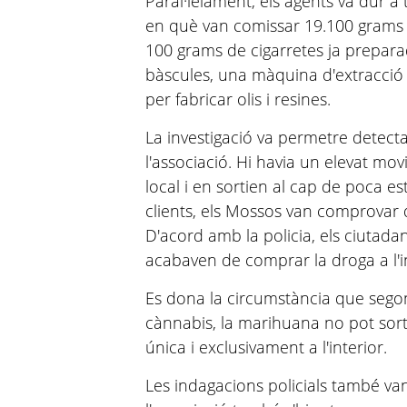
Paral·lelament, els agents va dur a 
en què van comissar 19.100 grams 
100 grams de cigarretes ja prepar
bàscules, una màquina d'extracció 
per fabricar olis i resines.
La investigació va permetre detectar
l'associació. Hi havia un elevat m
local i en sortien al cap de poca es
clients, els Mossos van comprovar
D'acord amb la policia, els ciutad
acabaven de comprar la droga a l'in
Es dona la circumstància que segon
cànnabis, la marihuana no pot sort
única i exclusivament a l'interior.
Les indagacions policials també v