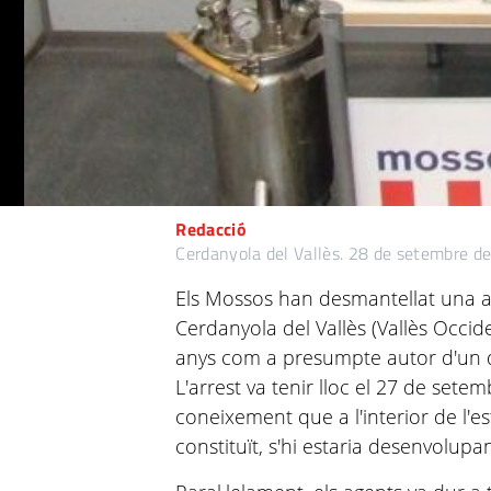
Redacció
Cerdanyola del Vallès.
28 de setembre d
Els Mossos han desmantellat una a
Cerdanyola del Vallès (Vallès Occi
anys com a presumpte autor d'un de
L'arrest va tenir lloc el 27 de sete
coneixement que a l'interior de l'e
constituït, s'hi estaria desenvolupan