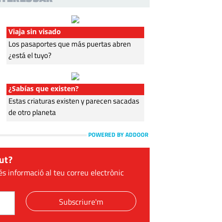
Viaja sin visado
Los pasaportes que más puertas abren
¿está el tuyo?
¿Sabías que existen?
Estas criaturas existen y parecen sacadas
de otro planeta
POWERED BY ADDOOR
ut?
és informació al teu correu electrònic
Subscriure'm