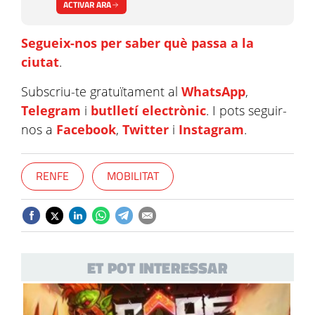
ACTIVAR ARA
Segueix-nos per saber què passa a la
ciutat
.
Subscriu-te gratuïtament al
WhatsApp
,
Telegram
i
butlletí electrònic
. I pots seguir-
nos a
Facebook
,
Twitter
i
Instagram
.
RENFE
MOBILITAT
ET POT INTERESSAR