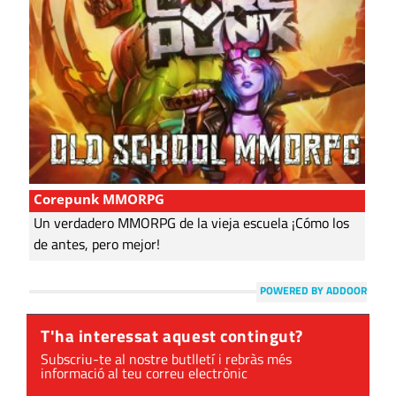
Corepunk MMORPG
Un verdadero MMORPG de la vieja escuela ¡Cómo los
de antes, pero mejor!
POWERED BY ADDOOR
T'ha interessat aquest contingut?
Subscriu-te al nostre butlletí i rebràs més
informació al teu correu electrònic