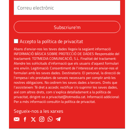
Subscriure'm
Accepto la
política de privacitat
Abans d'enviar-nos les teves dades llegeix la següent informació
INFORMACIÓ BÀSICA SOBRE PROTECCIÓ DE DADES Responsable del
tractament: TOTMEDIA COMUNICACIÓ, S.L. Finalitat del tractament:
Atendre les sol·licituds d'informació que els usuaris d'aquest formulari
ens enviïn. Legitimació: Consentiment de l'interessat en enviar-nos el
formulari amb les seves dades. Destinataris: El personal, la direcció de
l'empesa i els prestadors de serveis necessaris per complir amb les
nostres obligacions. No cedirem les seves dades a tercers. Drets que
l'assisteixen: Té dret a accedir, rectificar i/o suprimir les seves dades,
així com altres drets, com s'explica detalladament a la política de
privacitat, dirigint-se a
privacitat@totmedia.cat
. Informació addicional:
Per a més informació consultin la
política de privacitat
.
Segueix-nos a les xarxes