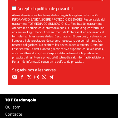
Accepto la
política de privacitat
Abans d'enviar-nos les teves dades llegeix la següent informació
INFORMACIÓ BÀSICA SOBRE PROTECCIÓ DE DADES Responsable del
tractament: TOTMEDIA COMUNICACIÓ, S.L. Finalitat del tractament:
Atendre les sol·licituds d'informació que els usuaris d'aquest formulari
ens enviïn. Legitimació: Consentiment de l'interessat en enviar-nos el
formulari amb les seves dades. Destinataris: El personal, la direcció de
l'empesa i els prestadors de serveis necessaris per complir amb les
nostres obligacions. No cedirem les seves dades a tercers. Drets que
l'assisteixen: Té dret a accedir, rectificar i/o suprimir les seves dades,
així com altres drets, com s'explica detalladament a la política de
privacitat, dirigint-se a
privacitat@totmedia.cat
. Informació addicional:
Per a més informació consultin la
política de privacitat
.
Segueix-nos a les xarxes
TOT Cerdanyola
Qui sóm
Contacte