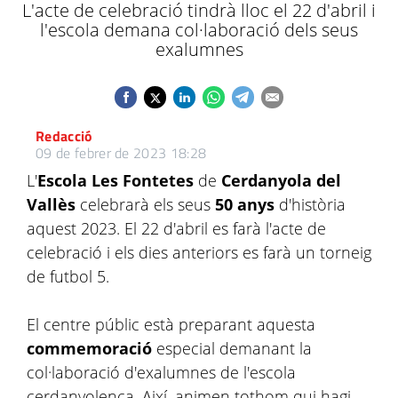
L'acte de celebració tindrà lloc el 22 d'abril i
l'escola demana col·laboració dels seus
exalumnes
Redacció
09 de febrer de 2023 18:28
L'
Escola Les Fontetes
de
Cerdanyola del
Vallès
celebrarà els seus
50 anys
d'història
aquest 2023. El 22 d'abril es farà l'acte de
celebració i els dies anteriors es farà un torneig
de futbol 5.
El centre públic està preparant aquesta
commemoració
especial demanant la
col·laboració d'exalumnes de l'escola
cerdanyolenca. Així, animen tothom qui hagi