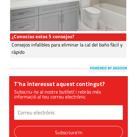
¿Conocías estos 5 consejos?
Consejos infalibles para eliminar la cal del baño fácil y
rápido
POWERED BY ADDOOR
T'ha interessat aquest contingut?
Subscriu-te al nostre butlletí i rebràs més
informació al teu correu electrònic
Subscriure'm