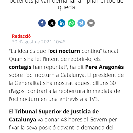
botellots ja van demanar ampliar el toc de
queda
Redacció
30 d’agost de 2021 10:46
"La idea és que l'
oci nocturn
continuï tancat.
Quan s'ha fet l'intent de reobrir-lo, els
contagis
han repuntat", ha dit
Pere Aragonès
sobre l'oci nocturn a Catalunya. El president de
la Generalitat s'ha mostrat aquest dilluns 30
d'agost contrari a la reobertura immediata de
l'oci nocturn en una entrevista a TV3.
El
Tribunal Superior de Justícia de
Catalunya
va donar 48 hores al Govern per
fixar la seva posició davant la demanda del