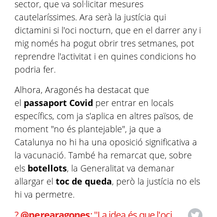
sector, que va sol·licitar mesures
cautelaríssimes. Ara serà la justícia qui
dictamini si l'oci nocturn, que en el darrer any i
mig només ha pogut obrir tres setmanes, pot
reprendre l'activitat i en quines condicions ho
podria fer.
Alhora, Aragonés ha destacat que
el
passaport Covid
per entrar en locals
específics, com ja s'aplica en altres països, de
moment "no és plantejable", ja que a
Catalunya no hi ha una oposició significativa a
la vacunació. També ha remarcat que, sobre
els
botellots
, la Generalitat va demanar
allargar el
toc de queda
, però la justícia no els
hi va permetre.
?
@perearagones
: "La idea és que l'oci