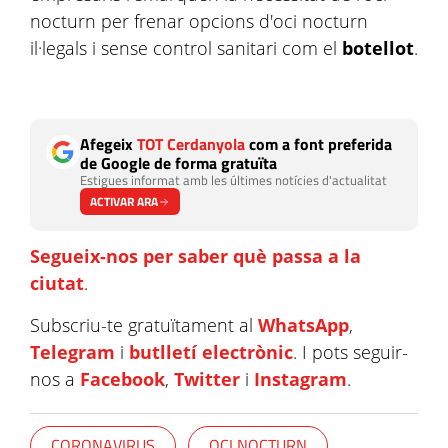
nocturn per frenar opcions d'oci nocturn
il·legals i sense control sanitari com el
botellot
.
Afegeix
TOT Cerdanyola
com a font preferida
de Google de forma gratuïta
Estigues informat amb les últimes notícies d'actualitat
ACTIVAR ARA
Segueix-nos per saber què passa a la
ciutat
.
Subscriu-te gratuïtament al
WhatsApp
,
Telegram
i
butlletí electrònic
. I pots seguir-
nos a
Facebook
,
Twitter
i
Instagram
.
CORONAVIRUS
OCI NOCTURN