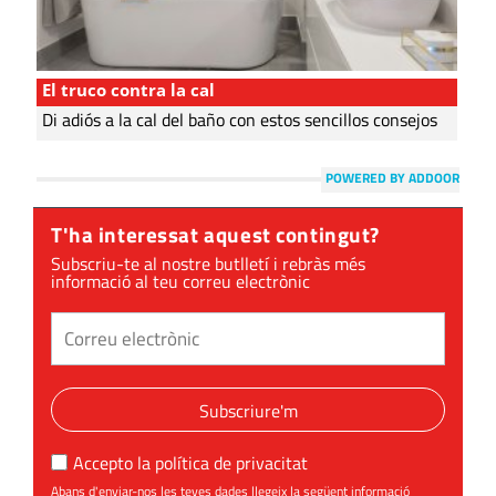
El truco contra la cal
Di adiós a la cal del baño con estos sencillos consejos
POWERED BY ADDOOR
T'ha interessat aquest contingut?
Subscriu-te al nostre butlletí i rebràs més
informació al teu correu electrònic
Subscriure'm
Accepto la
política de privacitat
Abans d'enviar-nos les teves dades llegeix la següent informació