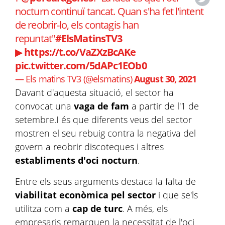
nocturn continuï tancat. Quan s'ha fet l'intent
de reobrir-lo, els contagis han
repuntat"
#ElsMatinsTV3
▶
https://t.co/VaZXzBcAKe
pic.twitter.com/5dAPc1EOb0
— Els matins TV3 (@elsmatins)
August 30, 2021
Davant d'aquesta situació, el sector ha
convocat una
vaga de fam
a partir de l'1 de
setembre.I és que diferents veus del sector
mostren el seu rebuig contra la negativa del
govern a reobrir discoteques i altres
establiments d'oci nocturn
.
Entre els seus arguments destaca la falta de
viabilitat econòmica pel sector
i que se'ls
utilitza com a
cap de turc
. A més, els
empresaris remarquen la necessitat de l'oci