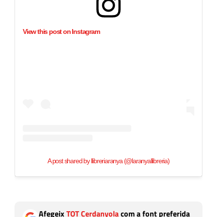
View this post on Instagram
A post shared by llibreriaranya (@laranyallibreria)
Afegeix
TOT Cerdanyola
com a font preferida