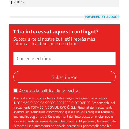
planeta
POWERED BY ADDOOR
T'ha interessat aquest contingut?
Subscriu-te al nostre butlletí i rebràs més
informació al teu correu electrònic
Subscriure'm
Accepto la
política de privacitat
Abans d'enviar-nos les teves dades llegeix la següent informació
INFORMACIÓ BÀSICA SOBRE PROTECCIÓ DE DADES Responsable del
tractament: TOTMEDIA COMUNICACIÓ, S.L. Finalitat del tractament:
Atendre les sol·licituds d'informació que els usuaris d'aquest formulari
ens enviïn. Legitimació: Consentiment de l'interessat en enviar-nos el
formulari amb les seves dades. Destinataris: El personal, la direcció de
l'empesa i els prestadors de serveis necessaris per complir amb les