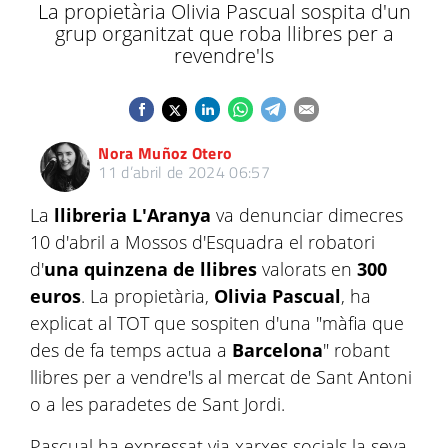
La propietària Olivia Pascual sospita d'un
grup organitzat que roba llibres per a
revendre'ls
Nora Muñoz Otero
11 d’abril de 2024 06:57
La
llibreria L'Aranya
va denunciar dimecres
10 d'abril a Mossos d'Esquadra el robatori
d'
una quinzena de llibres
valorats en
300
euros
. La propietària,
Olivia Pascual
, ha
explicat al TOT que sospiten d'una "màfia que
des de fa temps actua a
Barcelona
" robant
llibres per a vendre'ls al mercat de Sant Antoni
o a les paradetes de Sant Jordi.
Pascual ha expressat via xarxes socials la seva