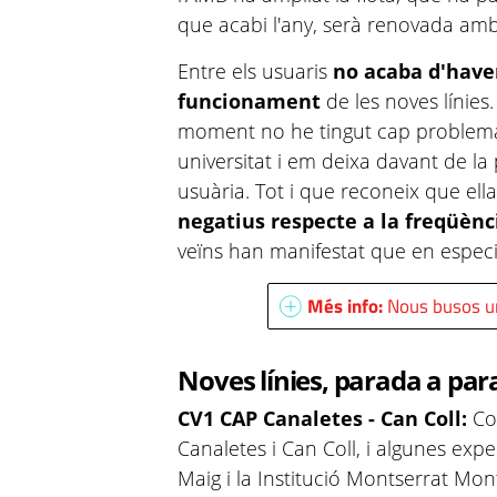
que acabi l'any, serà renovada amb
Entre els usuaris
no acaba d'have
funcionament
de les noves línies
moment no he tingut cap problema.
universitat i em deixa davant de la 
usuària. Tot i que reconeix que ell
negatius respecte a la freqüènc
veïns han manifestat que en especi
Més info:
Nous busos ur
Noves línies, parada a pa
CV1 CAP Canaletes - Can Coll:
Co
Canaletes i Can Coll, i algunes expe
Maig i la Institució Montserrat Mon