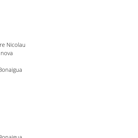
re Nicolau
anova
 Bonaigua
 Bonaigua