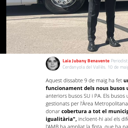
Laia Jubany Benavente
Periodis
Cerdanyola del Vallès.
10 de mai
Aquest dissabte 9 de maig ha fet
un
funcionament dels nous busos 
anteriors busos SU i PA. Els busos
gestionats per l'Àrea Metropolita
donar
cobertura a tot el munic
igualitària",
incloent-hi així els di
l'AMB ha ampliat la flota, que ha p