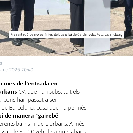
Presentació de noves línies de bus urbà de Cerdanyola. Foto: Laia Jubany
ta
g de 2026 20:40
 mes de l'entrada en
urbans
CV, que han substituït els
 urbans han passat a ser
na de Barcelona, cosa que ha permès
ipi de manera "gairebé
ferents barris i nuclis urbans. A més,
assat de 6 a 10 vehicles i que, abans