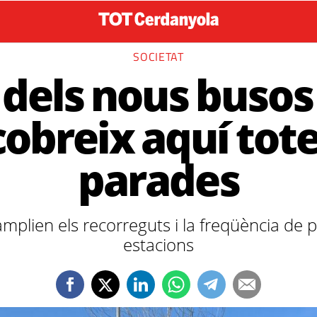
SOCIETAT
dels nous busos
obreix aquí tote
parades
amplien els recorreguts i la freqüència de p
estacions