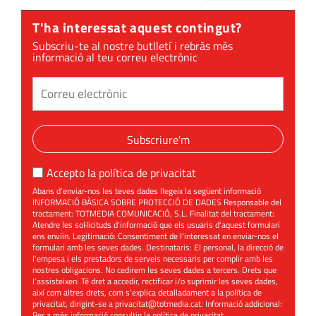
T'ha interessat aquest contingut?
Subscriu-te al nostre butlletí i rebràs més
informació al teu correu electrònic
Subscriure'm
Accepto la
política de privacitat
Abans d'enviar-nos les teves dades llegeix la següent informació
INFORMACIÓ BÀSICA SOBRE PROTECCIÓ DE DADES Responsable del
tractament: TOTMEDIA COMUNICACIÓ, S.L. Finalitat del tractament:
Atendre les sol·licituds d'informació que els usuaris d'aquest formulari
ens enviïn. Legitimació: Consentiment de l'interessat en enviar-nos el
formulari amb les seves dades. Destinataris: El personal, la direcció de
l'empesa i els prestadors de serveis necessaris per complir amb les
nostres obligacions. No cedirem les seves dades a tercers. Drets que
l'assisteixen: Té dret a accedir, rectificar i/o suprimir les seves dades,
així com altres drets, com s'explica detalladament a la política de
privacitat, dirigint-se a
privacitat@totmedia.cat
. Informació addicional:
Per a més informació consultin la
política de privacitat
.