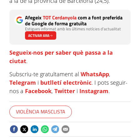
a la de la província de Barcelona (24,5).
Afegeix
TOT Cerdanyola
com a font preferida
de Google de forma gratuïta
Estigues informat amb les últimes notícies d'actualitat
ACTIVAR ARA
Segueix-nos per saber què passa a la
ciutat
.
Subscriu-te gratuïtament al
WhatsApp
,
Telegram
i
butlletí electrònic
. I pots seguir-
nos a
Facebook
,
Twitter
i
Instagram
.
VIOLÈNCIA MASCLISTA