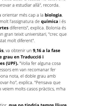
provar a estudiar allà", recorda.
ia orientar més cap a la
biologia
,
molt l’assignatura de
química
i és
rtes
diferents", explica. Bolonia és
gran teixit universitari, "crec que
tat molt diferent".
ús
, va obtenir un
9,16 a la fase
le grau en Traducció i
des (UPF).
"Volia fer alguna cosa
fessors em van recomanar fer
a bona nota, el doble grau amb
provar-ho", explica. "Pensava que
ò veiem molts casos pràctics, m'ha
tjor,
que no tindria temps lliure,