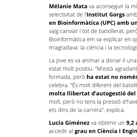
Mélanie Mata
va aconseguir la mi
selectivitat de l'
Institut Gorgs
amb
en Bioinformàtica (UPC) amb un
vaig canviar i tot de batxillerat, p
Bioinformàtica em va explicar en q
m’agradava: la ciència i la tecnolog
La jove es va animar a donar-li una 
estat molt positiu. "M’està agradan
formada, però
ha estat no només 
celebra. "És molt diferent del batxil
molta llibertat d’autogestió de
molt, però no tens la pressió d’hav
ets dins de la carrera", explica.
Lucía Giménez
va obtenir un
9,2 
accedir al
grau en Ciència i Engi