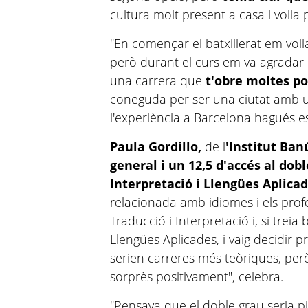
cultura molt present a casa i volia 
"En començar el batxillerat em vol
però durant el curs em va agradar 
una carrera que
t'obre moltes po
coneguda per ser una ciutat amb un 
l'experiència a Barcelona hagués es
Paula Gordillo,
de l
'Institut Ban
general i un 12,5 d'accés al dob
Interpretació i Llengües Aplica
relacionada amb idiomes i els pro
Traducció i Interpretació i, si trei
Llengües Aplicades, i vaig decidir 
serien carreres més teòriques, per
sorprès positivament", celebra.
"Pensava que el doble grau seria pi