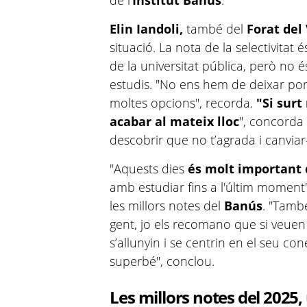
de l'
Institut Banús
.
Elin Iandoli,
també del
Forat del
situació. La nota de la selectivitat
de la universitat pública, però no é
estudis. "No ens hem de deixar por
moltes opcions", recorda.
"Si surt
acabar al mateix lloc
", concorda
descobrir que no t’agrada i canviar
"Aquests dies
és molt important 
amb estudiar fins a l'últim moment
les millors notes del
Banús
. "Tamb
gent, jo els recomano que si veue
s’allunyin i se centrin en el seu co
superbé", conclou.
Les millors notes del 2025