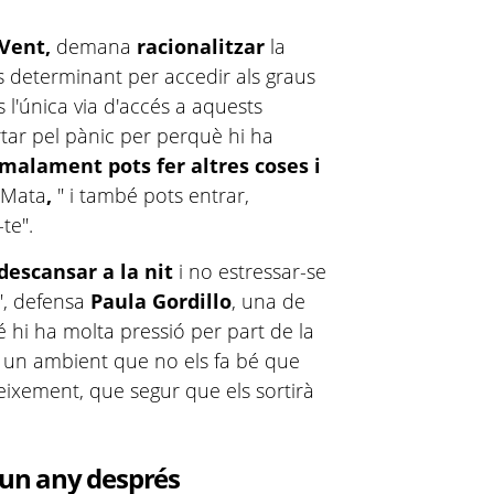
 Vent,
demana
racionalitzar
la
 és determinant per accedir als graus
s l'única via d'accés a aquests
tar pel pànic per perquè hi ha
 malament pots fer altres coses i
 Mata
,
" i també pots entrar,
-te".
descansar a la nit
i no estressar-se
", defensa
Paula Gordillo
, una de
é hi ha molta pressió per part de la
n un ambient que no els fa bé que
neixement, que segur que els sortirà
, un any després