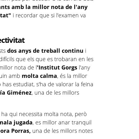
ants amb la millor nota de l'any
itat"
i recordar que si l'examen va
ctivitat
sts
dos anys de treball continu
i
fícils que els que es trobaran en les
millor nota de l
'Institut Gorgs
l'any
guin amb
molta calma
, és la millor
 has estudiat, s'ha de valorar la feina
cía Giménez
, una de les millors
i ha qui necessita molta nota, però
 mala jugada
, es millor anar tranquil
ora Porras,
una de les millors notes