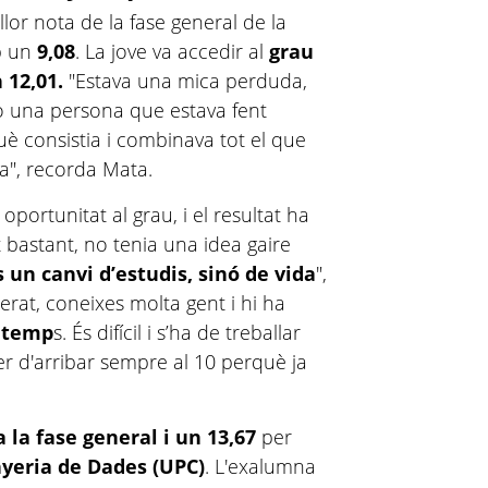
llor nota de la fase general de la
 un
9,08
. La jove va accedir al
grau
 12,01.
"Estava una mica perduda,
erò una persona que estava fent
uè consistia i combinava tot el que
ia", recorda Mata.
oportunitat al grau, i el resultat ha
t bastant, no tenia una idea gaire
un canvi d’estudis, sinó de vida
",
lerat, coneixes molta gent i hi ha
l temp
s. És difícil i s’ha de treballar
er d'arribar sempre al 10 perquè ja
a la fase general i un 13,67
per
nyeria de Dades (UPC)
. L'exalumna