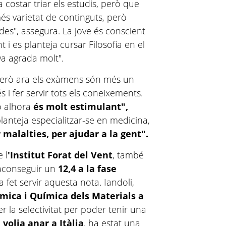
a costar triar els estudis, però que
és varietat de continguts, però
ides", assegura. La jove és conscient
i es planteja cursar Filosofia en el
va agrada molt".
 però ara els exàmens són més un
 i fer servir tots els coneixements.
ò alhora
és molt estimulant",
lanteja especialitzar-se en medicina,
r malalties, per ajudar a la gent".
e l
'Institut Forat del Vent
, també
 aconseguir un
12,4 a la fase
 fet servir aquesta nota. Iandoli,
mica i Química dels Materials a
fer la selectivitat per poder tenir una
 volia anar a Itàlia
, ha estat una