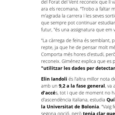
del Forat del Vent reconeix que li v
ara els recomana. "Trobo a faltar m
m'agrada la carrera i les seves sort
que sempre pot continuar estudiant 
futur, "és una assignatura que em 
"La càrrega de feina és semblant,
repte, ja que he de pensar molt més
Comporta més hores d’estudi, per
reconeix. Giménez explica que es p
"utilitzar les dades per detecta
Elin Iandoli
és l'altra millor nota d
amb un
9,2 a la fase general
, va
d'accé
s, tot i que de moment no ha
d'ascendència italiana, estudia
Quí
la Universitat de Bolonia
. "Vaig 
segona opció, però
tenia clar que