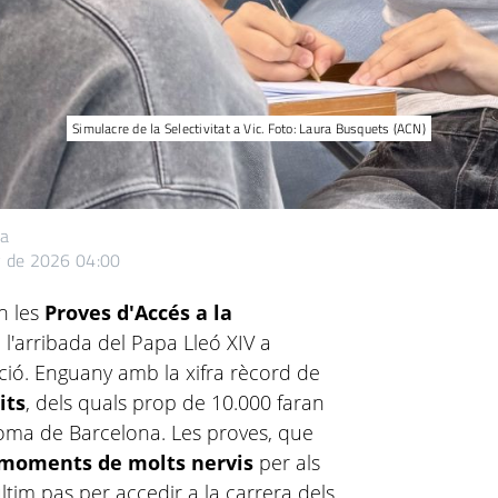
Simulacre de la Selectivitat a Vic. Foto: Laura Busquets (ACN)
ta
y de 2026 04:00
n les
Proves d'Accés a la
 l'arribada del Papa Lleó XIV a
ció. Enguany amb la xifra rècord de
its
, dels quals prop de 10.000 faran
noma de Barcelona. Les proves, que
moments de molts nervis
per als
ltim pas per accedir a la carrera dels