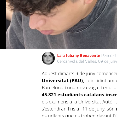
Laia Jubany Benavente
Periodis
Cerdanyola del Vallès.
09 de jun
Aquest dimarts 9 de juny comence
Universitat (PAU),
coincidint amb
Barcelona i una nova vaga d'educa
45.821 estudiants catalans inscr
els exàmens a la Universitat Autò
s'estendran fins a l'11 de juny, són
estudiants que es troben davant l'ú