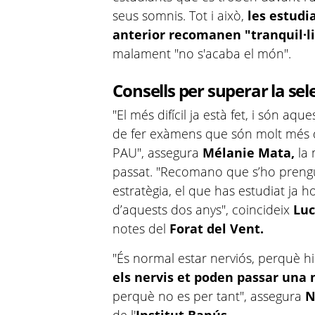
seus somnis. Tot i això,
les estudi
anterior recomanen "tranquil·l
malament "no s'acaba el món".
Consells per superar la sele
"El més difícil ja està fet, i són aque
de fer exàmens que són molt més di
PAU", assegura
Mélanie Mata,
la 
passat. "Recomano que s’ho pren
estratègia, el que has estudiat ja ho
d’aquests dos anys", coincideix
Lu
notes del
Forat del Vent.
"És normal estar nerviós, perquè h
els nervis et poden passar una
perquè no es per tant", assegura
N