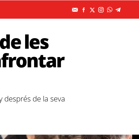
de les
afrontar
 després de la seva