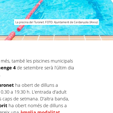
La piscina del Turonet. FOTO: Ajuntament de Cerdanyola (Arxiu)
 més, també les piscines municipals
menge 4
de setembre serà l'últim dia
.
uronet
ha obert de dilluns a
0.30 a 19.30 h. L'entrada d'adult
s caps de setmana. D'altra banda,
orit
ha obert només de dilluns a
fereix una
àmplia modalitat