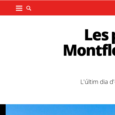
Les 
Montfl
L'últim dia d