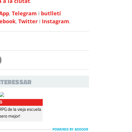
 a la ciutat
.
App
,
Telegram
i
butlletí
cebook
,
Twitter
i
Instagram
.
INTERESSAR
G
G de la vieja escuela
pero mejor!
POWERED BY ADDOOR