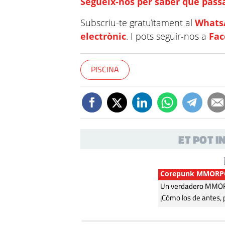
Segueix-nos per saber què passa
Subscriu-te gratuïtament al
Whats
electrònic
. I pots seguir-nos a
Fa
PISCINA
ET POT 
Corepunk MMORP
Un verdadero MMORP
¡Cómo los de antes, 