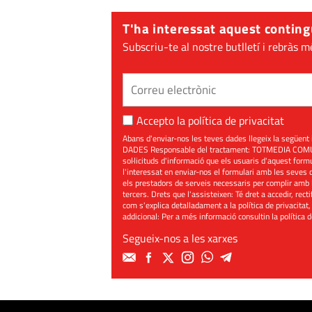
T'ha interessat aquest conting
Subscriu-te al nostre butlletí i rebràs m
Accepto la
política de privacitat
Abans d'enviar-nos les teves dades llegeix la seg
DADES Responsable del tractament: TOTMEDIA COMUNIC
sol·licituds d'informació que els usuaris d'aquest for
l'interessat en enviar-nos el formulari amb les seves d
els prestadors de serveis necessaris per complir amb 
tercers. Drets que l'assisteixen: Té dret a accedir, rect
com s'explica detalladament a la política de privacitat,
addicional: Per a més informació consultin la
política 
Segueix-nos a les xarxes