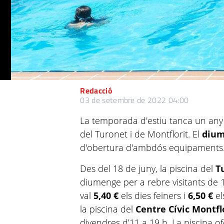
Redacció
03 de setembre de 2022 04:00
La temporada d'estiu tanca un any
del Turonet i de Montflorit. El
diu
d'obertura d'ambdós equipaments
Des del 18 de juny, la piscina del
T
diumenge per a rebre visitants de 1
val
5,40 €
els dies feiners i
6,50 €
el
la piscina del
Centre Cívic Montfl
divendres d’11 a 19 h. La piscina o