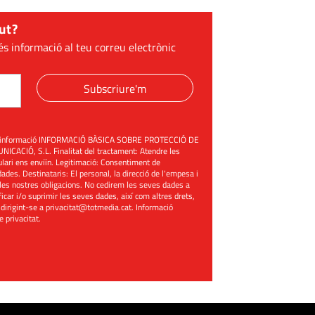
ut?
és informació al teu correu electrònic
Subscriure'm
üent informació INFORMACIÓ BÀSICA SOBRE PROTECCIÓ DE
ACIÓ, S.L. Finalitat del tractament: Atendre les
mulari ens enviïn. Legitimació: Consentiment de
ades. Destinataris: El personal, la direcció de l'empesa i
les nostres obligacions. No cedirem les seves dades a
ificar i/o suprimir les seves dades, així com altres drets,
 dirigint-se a
privacitat@totmedia.cat
. Informació
de privacitat
.