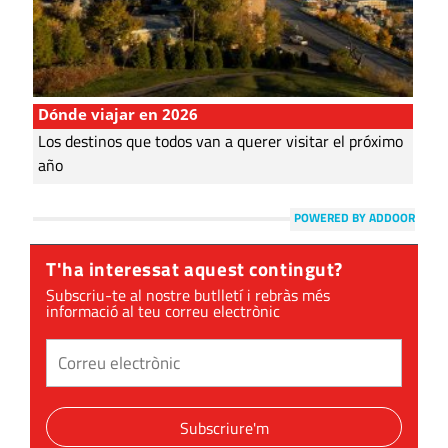
Dónde viajar en 2026
Los destinos que todos van a querer visitar el próximo
año
POWERED BY ADDOOR
T'ha interessat aquest contingut?
Subscriu-te al nostre butlletí i rebràs més
informació al teu correu electrònic
Subscriure'm