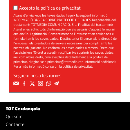
Accepto la
política de privacitat
Abans d'enviar-nos les teves dades llegeix la següent informació
INFORMACIÓ BÀSICA SOBRE PROTECCIÓ DE DADES Responsable del
tractament: TOTMEDIA COMUNICACIÓ, S.L. Finalitat del tractament:
Atendre les sol·licituds d'informació que els usuaris d'aquest formulari
ens enviïn. Legitimació: Consentiment de l'interessat en enviar-nos el
formulari amb les seves dades. Destinataris: El personal, la direcció de
l'empesa i els prestadors de serveis necessaris per complir amb les
nostres obligacions. No cedirem les seves dades a tercers. Drets que
l'assisteixen: Té dret a accedir, rectificar i/o suprimir les seves dades,
així com altres drets, com s'explica detalladament a la política de
privacitat, dirigint-se a
privacitat@totmedia.cat
. Informació addicional:
Per a més informació consultin la
política de privacitat
.
Segueix-nos a les xarxes
TOT Cerdanyola
Qui sóm
Contacte